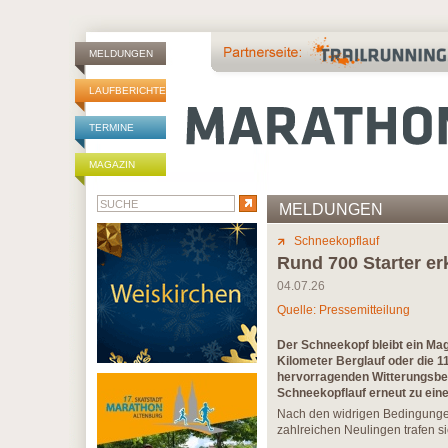
MELDUNGEN
LAUFBERICHTE
TERMINE
MAGAZIN
MELDUNGEN
Schneekopflauf
Rund 700 Starter e
04.07.26
Quelle: Pressemitteilung
Der Schneekopf bleibt ein Mag
Kilometer Berglauf oder die 1
hervorragenden Witterungsbe
Schneekopflauf erneut zu ein
Nach den widrigen Bedingunge
zahlreichen Neulingen trafen s