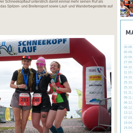
er Schneekopflauf unterstrich damit einmal mehr seinen Ruf als
, das Spitzen- und Breitensport sowie Lauf- und Wanderbegeisterte auf
30.08
05.09
20.09
27.09
04.10
11.10
24.10
25.10
25.10
01.11
09.11
06.12
06.12
13.12
07.03
19.04
24.04