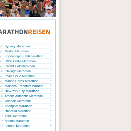
.26
Sydney Marathon
.26
Médoc Marathon
.26
Kopenhagen Halbmarathon
.26
BMW Berlin-Marathon
.26
Cardiff Halbmarathon
.26
Chicago Marathon
.26
Polar Circle Marathon
.26
Marine Corps Marathon
.26
Mainova Frankfurt Maratho...
.26
New York City Marathon
.26
Athens Authentic Marathon
.26
Valencia Marathon
.26
Shanghai Marathon
.26
Honolulu Marathon
.27
Tokio Marathon
.27
Boston Marathon
.27
London Marathon