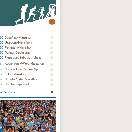
.26
Jungfrau-Marathon
.26
Usedom-Marathon
.26
Fehmarn-Marathon
.26
Torlauf Dachstein
.26
Flensburg liebt dich Mara...
Kopie von P-Weg Marathon
26
.26
Südtirol Drei Zinnen Alpi...
.26
Erfurt Marathon
.26
Scholle Natur Marathon
.26
Südthüringentrail
re Termine