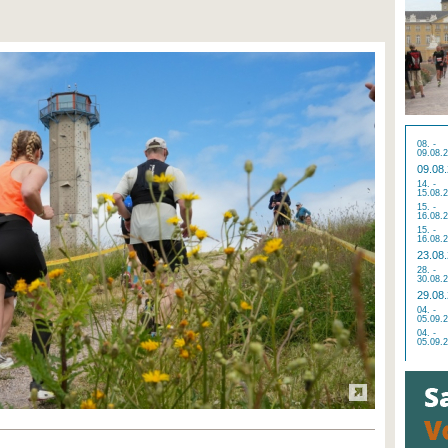
08. -
09.08.
09.08
14. -
15.08.
15. -
16.08.
15. -
16.08.
23.08
28. -
30.08.
29.08
04. -
05.09.
04. -
05.09.