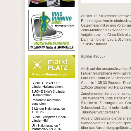
Auf der 12,7 Kilometer Strecke
Rennsteiglaufverein eindrucksvo
Gatzemeier mit einem Vorsprung
Zella-Mehliser Max Widder in 
Vorjahreszweite Clara Kintzel v
Dahinter folgten Laura Stichl
1:10:05 Stunden.
{{bilder:49655}
Auch auf der anspruchsvollen 
Frauen triumphierte Ann-Kathri
Lara Dellit vom WSV Kleinsch
Claus in 1:35:33 Stunden. Dahi
Suche 1 Ticket für 3-
Länder-Halbmarathon
1:35:55 Stunden auf Rang zwei,
SUCHE Skinfit 3 Länder
Zunehmender Beliebtheit erfre
Halbmarathon
100 Wanderfreunde starteten a
Panorama marathon
Strecke mit Zeitvorgabe am Gr
sonthofen
Schneekopf. Damit entwickelt 
3 Länder Halbmarathon
11.10.26
Thüringer Wanderszene.
Suche Startplatz für den 3-
Abgerundet wurde die Veranstal
Länder-HM
Wandervereins. Nach den sport
Ulm Halbmarathon /
über das Ausstellungsgelände 
Marathon27.09.2026