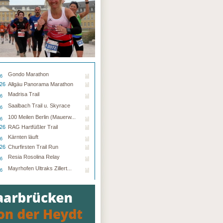
Gondo Marathon
26
.26
Allgäu Panorama Marathon
Madrisa Trail
26
Saalbach Trail u. Skyrace
26
100 Meilen Berlin (Mauerw...
26
.26
RAG Hartfüßler Trail
Kärnten läuft
26
.26
Churfirsten Trail Run
Resia Rosolina Relay
26
Mayrhofen Ultraks Zillert...
26