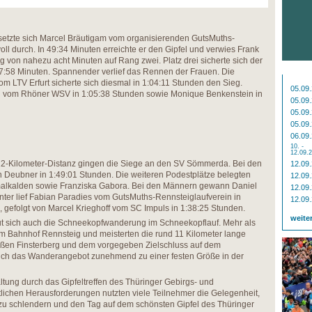
 setzte sich Marcel Bräutigam vom organisierenden GutsMuths-
ll durch. In 49:34 Minuten erreichte er den Gipfel und verwies Frank
 von nahezu acht Minuten auf Rang zwei. Platz drei sicherte sich der
57:58 Minuten. Spannender verlief das Rennen der Frauen. Die
om LTV Erfurt sicherte sich diesmal in 1:04:11 Stunden den Sieg.
05.09
ing vom Rhöner WSV in 1:05:38 Stunden sowie Monique Benkenstein in
05.09
05.09
05.09
06.09
10. -
12.09.
22-Kilometer-Distanz gingen die Siege an den SV Sömmerda. Bei den
12.09
n Deubner in 1:49:01 Stunden. Die weiteren Podestplätze belegten
12.09
malkalden sowie Franziska Gabora. Bei den Männern gewann Daniel
12.09
nter lief Fabian Paradies vom GutsMuths-Rennsteiglaufverein in
12.09
 gefolgt von Marcel Krieghoff vom SC Impuls in 1:38:25 Stunden.
weite
ut sich auch die Schneekopfwanderung im Schneekopflauf. Mehr als
m Bahnhof Rennsteig und meisterten die rund 11 Kilometer lange
oßen Finsterberg und dem vorgegeben Zielschluss auf dem
sich das Wanderangebot zunehmend zu einer festen Größe in der
tung durch das Gipfeltreffen des Thüringer Gebirgs- und
lichen Herausforderungen nutzten viele Teilnehmer die Gelegenheit,
zu schlendern und den Tag auf dem schönsten Gipfel des Thüringer