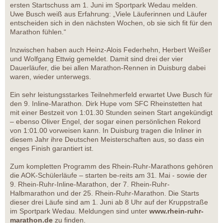
ersten Startschuss am 1. Juni im Sportpark Wedau melden.
Uwe Busch weiß aus Erfahrung: „Viele Läuferinnen und Läufer
entscheiden sich in den nächsten Wochen, ob sie sich fit für den
Marathon fühlen.“
Inzwischen haben auch Heinz-Alois Federhehn, Herbert Weißer
und Wolfgang Ettwig gemeldet. Damit sind drei der vier
Dauerläufer, die bei allen Marathon-Rennen in Duisburg dabei
waren, wieder unterwegs.
Ein sehr leistungsstarkes Teilnehmerfeld erwartet Uwe Busch für
den 9. Inline-Marathon. Dirk Hupe vom SFC Rheinstetten hat
mit einer Bestzeit von 1:01.30 Stunden seinen Start angekündigt
– ebenso Oliver Engel, der sogar einen persönlichen Rekord
von 1:01.00 vorweisen kann. In Duisburg tragen die Inliner in
diesem Jahr ihre Deutschen Meisterschaften aus, so dass ein
enges Finish garantiert ist.
Zum kompletten Programm des Rhein-Ruhr-Marathons gehören
die AOK-Schülerläufe – starten be-reits am 31. Mai - sowie der
9. Rhein-Ruhr-Inline-Marathon, der 7. Rhein-Ruhr-
Halbmarathon und der 25. Rhein-Ruhr-Marathon. Die Starts
dieser drei Läufe sind am 1. Juni ab 8 Uhr auf der Kruppstraße
im Sportpark Wedau. Meldungen sind unter
www.rhein-ruhr-
marathon.de
zu finden.