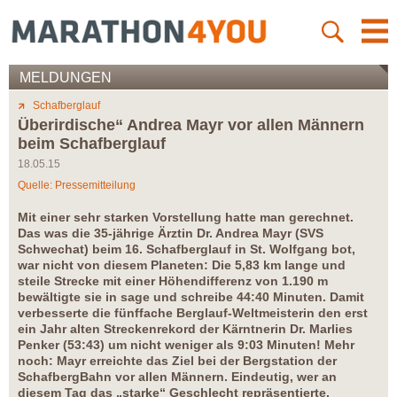
MELDUNGEN
Schafberglauf
Überirdische“ Andrea Mayr vor allen Männern
beim Schafberglauf
18.05.15
Quelle: Pressemitteilung
Mit einer sehr starken Vorstellung hatte man gerechnet.
Das was die 35-jährige Ärztin Dr. Andrea Mayr (SVS
Schwechat) beim 16. Schafberglauf in St. Wolfgang bot,
war nicht von diesem Planeten: Die 5,83 km lange und
steile Strecke mit einer Höhendifferenz von 1.190 m
bewältigte sie in sage und schreibe 44:40 Minuten. Damit
verbesserte die fünffache Berglauf-Weltmeisterin den erst
ein Jahr alten Streckenrekord der Kärntnerin Dr. Marlies
Penker (53:43) um nicht weniger als 9:03 Minuten! Mehr
noch: Mayr erreichte das Ziel bei der Bergstation der
SchafbergBahn vor allen Männern. Eindeutig, wer an
diesem Tag das „starke“ Geschlecht repräsentierte.