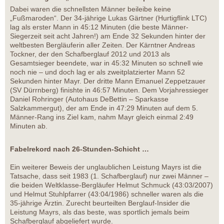
Dabei waren die schnellsten Männer beileibe keine
„Fußmaroden“. Der 34-jährige Lukas Gärtner (Hurtigflink LTC)
lag als erster Mann in 45:12 Minuten (die beste Männer-
Siegerzeit seit acht Jahren!) am Ende 32 Sekunden hinter der
weltbesten Bergläuferin aller Zeiten. Der Kärntner Andreas
Tockner, der den Schafberglauf 2012 und 2013 als
Gesamtsieger beendete, war in 45:32 Minuten so schnell wie
noch nie – und doch lag er als zweitplatzierter Mann 52
Sekunden hinter Mayr. Der dritte Mann Emanuel Zeppetzauer
(SV Dürrnberg) finishte in 46:57 Minuten. Dem Vorjahressieger
Daniel Rohringer (Autohaus DeBettin – Sparkasse
Salzkammergut), der am Ende in 47:29 Minuten auf dem 5.
Männer-Rang ins Ziel kam, nahm Mayr gleich einmal 2:49
Minuten ab.
Fabelrekord nach 26-Stunden-Schicht …
Ein weiterer Beweis der unglaublichen Leistung Mayrs ist die
Tatsache, dass seit 1983 (1. Schafberglauf) nur zwei Männer –
die beiden Weltklasse-Bergläufer Helmut Schmuck (43:03/2007)
und Helmut Stuhlpfarrer (43:04/1986) schneller waren als die
35-jährige Ärztin. Zurecht beurteilten Berglauf-Insider die
Leistung Mayrs, als das beste, was sportlich jemals beim
Schafberglauf abgeliefert wurde.