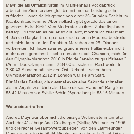
Mayr, die als Unfallchirurgin im Krankenhaus Vöcklabruck
arbeitet, im Zielinterview: „Ich bin mit meiner Leistung sehr
zufrieden – auch da ich gerade von einer 26-Stunden-Schicht im
Krankenhaus komme. Aber vielleicht gibt gerade das einen
gewissen Extra-Kick.“ Vom Moderator zu ihren Zukunftsplänen
befragt: „Nachdem es heuer so gut läuft, möchte ich zuerst am
4. Juli die Berglauf-Europameisterschaften in Madeira bestreiten
und mich dann für den Frankfurt-Marathon am 25. Oktober
vorbereiten. Ich habe zwar aufgrund meines Fulltimejobs nicht
mehr damit gerechnet – sehe nun aber doch Chancen, mich für
den Olympia-Marathon 2016 in Rio de Janeiro zu qualifizieren.“
(Anm.: Das Olympia-Limit 2:34:00 ist sicher in Reichweite. In
2:30:43 Stunden hält sie den Öst. Rekord – schon beim
Olympia-Marathon 2012 in London war sie am Start.)
Für Marlies Penker, die diesmal exakt eine Sekunde schneller
als im Vorjahr war, blieb als „Beste dieses Planeten“ Rang 2 in
53:42 Minuten vor Sybille Schild (Sportalpen) in 58:16 Minuten.
Weltmeistertreffen
Andrea Mayr war aber nicht die einzige Weltmeisterin am Start.
Auch der 41-jährige Andi Goldberger (Skiflug-Weltmeister 1996
und dreifacher Gesamt-Weltcupsieger) von den Lauffreunden
Mondsee machte in 56:34 Minuten eine sehr gute (Lauf-)Figur.