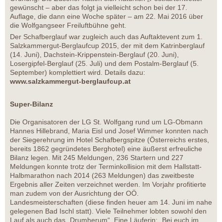
gewünscht – aber das folgt ja vielleicht schon bei der 17.
Auflage, die dann eine Woche später – am 22. Mai 2016 über
die Wolfgangseer Freiluftbühne geht.
Der Schafberglauf war zugleich auch das Auftaktevent zum 1.
Salzkammergut-Berglaufcup 2015, der mit dem Katrinberglauf
(14. Juni), Dachstein-Krippenstein-Berglauf (20. Juni),
Losergipfel-Berglauf (25. Juli) und dem Postalm-Berglauf (5.
September) komplettiert wird. Details dazu:
www.salzkammergut-berglaufcup.at
Super-Bilanz
Die Organisatoren der LG St. Wolfgang rund um LG-Obmann
Hannes Hillebrand, Maria Eisl und Josef Wimmer konnten nach
der Siegerehrung im Hotel Schafbergspitze (Österreichs erstes,
bereits 1862 gegründetes Berghotel) eine äußerst erfreuliche
Bilanz legen. Mit 245 Meldungen, 236 Startern und 227
Meldungen konnte trotz der Terminkollision mit dem Hallstatt-
Halbmarathon nach 2014 (263 Meldungen) das zweitbeste
Ergebnis aller Zeiten verzeichnet werden. Im Vorjahr profitierte
man zudem von der Ausrichtung der OÖ.
Landesmeisterschaften (diese finden heuer am 14. Juni im nahe
gelegenen Bad Ischl statt). Viele Teilnehmer lobten sowohl den
Lauf als auch das „Drumherum“. Eine Läuferin: „Bei euch im