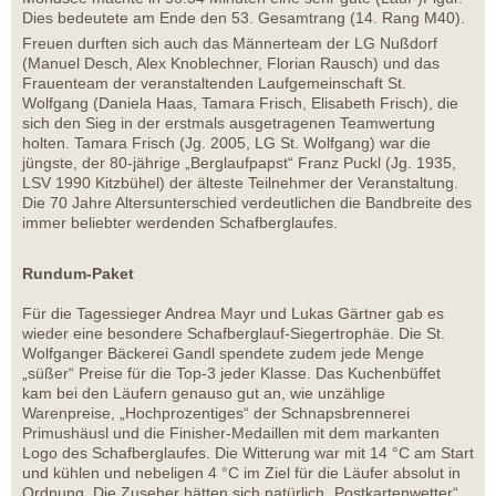
Dies bedeutete am Ende den 53. Gesamtrang (14. Rang M40).
Freuen durften sich auch das Männerteam der LG Nußdorf
(Manuel Desch, Alex Knoblechner, Florian Rausch) und das
Frauenteam der veranstaltenden Laufgemeinschaft St.
Wolfgang (Daniela Haas, Tamara Frisch, Elisabeth Frisch), die
sich den Sieg in der erstmals ausgetragenen Teamwertung
holten. Tamara Frisch (Jg. 2005, LG St. Wolfgang) war die
jüngste, der 80-jährige „Berglaufpapst“ Franz Puckl (Jg. 1935,
LSV 1990 Kitzbühel) der älteste Teilnehmer der Veranstaltung.
Die 70 Jahre Altersunterschied verdeutlichen die Bandbreite des
immer beliebter werdenden Schafberglaufes.
Rundum-Paket
Für die Tagessieger Andrea Mayr und Lukas Gärtner gab es
wieder eine besondere Schafberglauf-Siegertrophäe. Die St.
Wolfganger Bäckerei Gandl spendete zudem jede Menge
„süßer“ Preise für die Top-3 jeder Klasse. Das Kuchenbüffet
kam bei den Läufern genauso gut an, wie unzählige
Warenpreise, „Hochprozentiges“ der Schnapsbrennerei
Primushäusl und die Finisher-Medaillen mit dem markanten
Logo des Schafberglaufes. Die Witterung war mit 14 °C am Start
und kühlen und nebeligen 4 °C im Ziel für die Läufer absolut in
Ordnung. Die Zuseher hätten sich natürlich „Postkartenwetter“