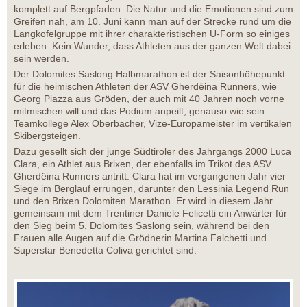
komplett auf Bergpfaden. Die Natur und die Emotionen sind zum
Greifen nah, am 10. Juni kann man auf der Strecke rund um die
Langkofelgruppe mit ihrer charakteristischen U-Form so einiges
erleben. Kein Wunder, dass Athleten aus der ganzen Welt dabei
sein werden.
Der Dolomites Saslong Halbmarathon ist der Saisonhöhepunkt
für die heimischen Athleten der ASV Gherdëina Runners, wie
Georg Piazza aus Gröden, der auch mit 40 Jahren noch vorne
mitmischen will und das Podium anpeilt, genauso wie sein
Teamkollege Alex Oberbacher, Vize-Europameister im vertikalen
Skibergsteigen.
Dazu gesellt sich der junge Südtiroler des Jahrgangs 2000 Luca
Clara, ein Athlet aus Brixen, der ebenfalls im Trikot des ASV
Gherdëina Runners antritt. Clara hat im vergangenen Jahr vier
Siege im Berglauf errungen, darunter den Lessinia Legend Run
und den Brixen Dolomiten Marathon. Er wird in diesem Jahr
gemeinsam mit dem Trentiner Daniele Felicetti ein Anwärter für
den Sieg beim 5. Dolomites Saslong sein, während bei den
Frauen alle Augen auf die Grödnerin Martina Falchetti und
Superstar Benedetta Coliva gerichtet sind.