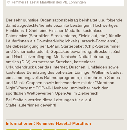
© Remmers Hasetal Marathon des VfL Löhningen
Der sehr günstige Organisationsbeitrag beinhaltet u.a. folgende
damit abgedeckte/bereits bezahlte Leistungen: Hochwertiges
Funktions-T-Shirt, eine Finisher-Medaille, kostenloser
Fotoservice (Startbilder, Streckenfotos, Zieleinlauf, etc.) für alle
Läufer/innen als Download-Möglichkeit (Larasch-Fotodienst),
Meldebestätigung per E-Mail, Starterpaket (Chip-Startnummer
und Sicherheitsnadeln), Gepäckaufbewahrung, Strecken-, Ziel-
und Nachzielverpflegung, Medizinische Notfallbetreuung,
amtlich (DLV) vermessene Strecken, kostenloser
Urkundendruck über das Internet, Duschen, Umkleiden sowie
kostenlose Benutzung des beheizten Löninger Wellenfreibades,
ein stimmungsvolles Rahmenprogramm, mit mehreren Samba-
und Musik-Gruppen sowie insbesondere mit der "Marathon-
Night"-Party mit TOP-40-Liveband unmittelbar nach den
sportlichen Wettbewerben Open-Air im Zielbereich.
Bei Staffeln werden diese Leistungen für alle 4
Staffelläufer/innen gewährt!
Informationen: Remmers-Hasetal-Marathon