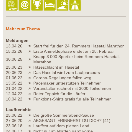
Mehr zum Thema
Meldungen
13.04.26
Start frei für den 24. Remmers Hasetal Marathon
15.02.26
Erste Anmeldephase endet am 28. Februar
Knapp 3.000 Sportler beim Remmers-Hasetal-
30.06.25
Marathon
25.06.23
Hitzeschlacht im Hasetal
20.06.23
Das Hasetal wird zum Laufparcours
01.06.22
Corona-Regelungen fallen weg
13.05.22
Pacemaker unterstützen Teilnehmer
21.04.22
Veranstalter rechnet mit 3000 Teilnehmern
12.04.22
Roter Teppich für die Läufer
10.04.22
Funktions-Shirts gratis für alle Teilnehmer
Laufberichte
25.06.22
Die große Sommerabend-Sause
27.06.20
ABGESAGT: ERINNERST DU DICH? (41)
23.06.18
Lauffest auf dem platten Land
24.06.17
Nicht nur im Norden ganz vorne