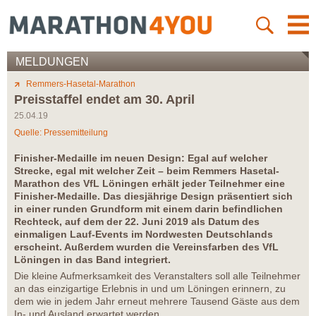
MELDUNGEN
Remmers-Hasetal-Marathon
Preisstaffel endet am 30. April
25.04.19
Quelle: Pressemitteilung
Finisher-Medaille im neuen Design: Egal auf welcher
Strecke, egal mit welcher Zeit – beim Remmers Hasetal-
Marathon des VfL Löningen erhält jeder Teilnehmer eine
Finisher-Medaille. Das diesjährige Design präsentiert sich
in einer runden Grundform mit einem darin befindlichen
Rechteck, auf dem der 22. Juni 2019 als Datum des
einmaligen Lauf-Events im Nordwesten Deutschlands
erscheint. Außerdem wurden die Vereinsfarben des VfL
Löningen in das Band integriert.
Die kleine Aufmerksamkeit des Veranstalters soll alle Teilnehmer
an das einzigartige Erlebnis in und um Löningen erinnern, zu
dem wie in jedem Jahr erneut mehrere Tausend Gäste aus dem
In- und Ausland erwartet werden.