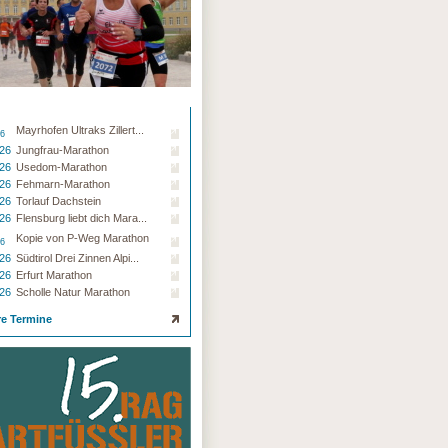
Mayrhofen Ultraks Zillert...
26
.26
Jungfrau-Marathon
.26
Usedom-Marathon
.26
Fehmarn-Marathon
.26
Torlauf Dachstein
.26
Flensburg liebt dich Mara...
Kopie von P-Weg Marathon
26
.26
Südtirol Drei Zinnen Alpi...
.26
Erfurt Marathon
.26
Scholle Natur Marathon
re Termine