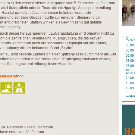
nehmern in den verschiedenen Kategorien vom 5-Kilometer-Lauf bis zum
ls Läufer, allein oder im Team die einzigartige Atmosphäre entlang
he Hasetal genießen. Auch der immer beliebter werdende
reine und sonstige Gruppen dürfte zur erneuten Steigerung der
n erfolgreichsten Staffeln winken als Gewinn zehn gut gefüllte
e Grillparty.
nach dieser herausragenden Laufveranstaltung wird ohnehin nicht zu
on die zahlreichen Vereine und Musikgruppen, die die Aktiven
04. -
05.09.
Abends wartet dann noch als besonderes Highlight auf alle Läufer,
05.09
e Laufparty mit der bekannten Band „Skyfire“.
05.09
ren äußerst beliebte Laufereignis der Spitzenklasse durch mehr als 600
05.09
treiben unter anderem die zahlreichen Verpflegungsstationen entlang
05.09
nst für den gewohnt reibungslosen Ablauf der
06.09
10. -
12.09.
etal-Marathon
12.09
12.09
12.09
weite
den 24. Remmers Hasetal Marathon
hase endet am 28. Februar