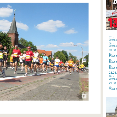
07. -
09.08.
08. -
09.08.
09.08
14. -
15.08.
15. -
16.08.
15. -
16.08.
23.08
28. -
30.08.
29.08
04. -
05.09.