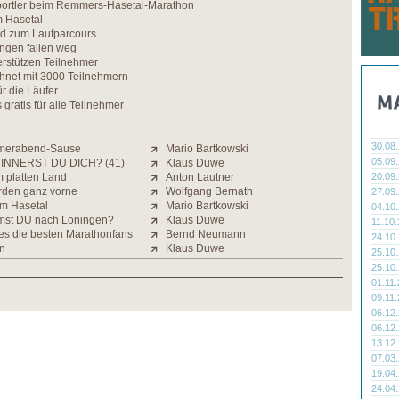
ortler beim Remmers-Hasetal-Marathon
m Hasetal
rd zum Laufparcours
gen fallen weg
rstützen Teilnehmer
chnet mit 3000 Teilnehmern
ür die Läufer
 gratis für alle Teilnehmer
30.08
merabend-Sause
Mario Bartkowski
05.09
INNERST DU DICH? (41)
Klaus Duwe
m platten Land
Anton Lautner
20.09
orden ganz vorne
Wolfgang Bernath
27.09
im Hasetal
Mario Bartkowski
04.10
st DU nach Löningen?
Klaus Duwe
11.10
 es die besten Marathonfans
Bernd Neumann
24.10
n
Klaus Duwe
25.10
25.10
01.11
09.11
06.12
06.12
13.12
07.03
19.04
24.04