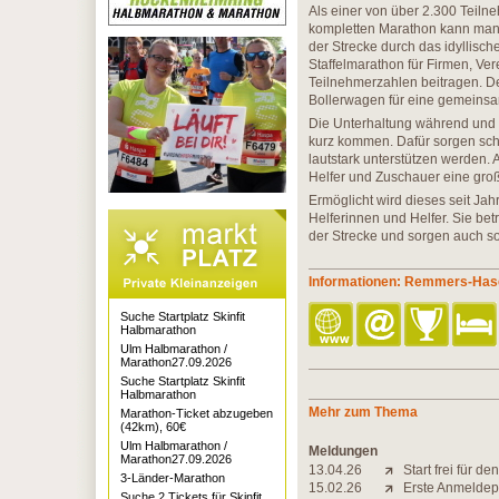
Als einer von über 2.300 Teil
kompletten Marathon kann man a
der Strecke durch das idyllisc
Staffelmarathon für Firmen, Ve
Teilnehmerzahlen beitragen. De
Bollerwagen für eine gemeinsam
Die Unterhaltung während und 
kurz kommen. Dafür sorgen sch
lautstark unterstützen werden. 
Helfer und Zuschauer eine groß
Ermöglicht wird dieses seit Jah
Helferinnen und Helfer. Sie be
der Strecke und sorgen auch so
Informationen: Remmers-Has
Suche Startplatz Skinfit
Halbmarathon
Ulm Halbmarathon /
Marathon27.09.2026
Suche Startplatz Skinfit
Halbmarathon
Mehr zum Thema
Marathon-Ticket abzugeben
(42km), 60€
Ulm Halbmarathon /
Meldungen
Marathon27.09.2026
13.04.26
Start frei für 
3-Länder-Marathon
15.02.26
Erste Anmeldep
Suche 2 Tickets für Skinfit