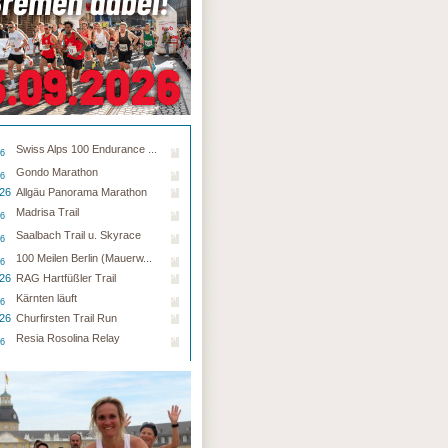
Swiss Alps 100 Endurance ...
26
Gondo Marathon
26
.26
Allgäu Panorama Marathon
Madrisa Trail
26
Saalbach Trail u. Skyrace
26
100 Meilen Berlin (Mauerw...
26
.26
RAG Hartfüßler Trail
Kärnten läuft
26
.26
Churfirsten Trail Run
Resia Rosolina Relay
26