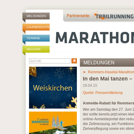
MELDUNGEN
LAUFBERICHTE
TERMINE
MAGAZIN
MELDUNGEN
Remmers-Hasetal-Maratho
In den Mai tanzen –
29.04.15
Quelle: Pressemitteilung
Anmelde-Rabatt für Remmers-
Wer am Samstag den 27. Juni 2
der sollte bereits jetzt einen k
online-Anmeldeportal den reduz
die Zeitmessung, ein Funktions-
Zielverpflegung sowie ein st