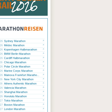
.26
Sydney Marathon
.26
Médoc Marathon
.26
Kopenhagen Halbmarathon
.26
BMW Berlin-Marathon
.26
Cardiff Halbmarathon
.26
Chicago Marathon
.26
Polar Circle Marathon
.26
Marine Corps Marathon
.26
Mainova Frankfurt Maratho...
.26
New York City Marathon
.26
Athens Authentic Marathon
.26
Valencia Marathon
.26
Shanghai Marathon
.26
Honolulu Marathon
.27
Tokio Marathon
.27
Boston Marathon
.27
London Marathon