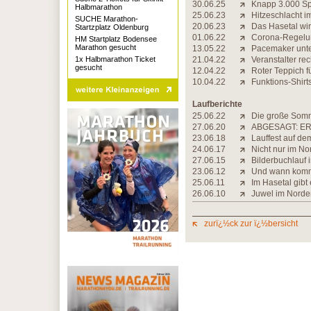
30.06.25
Knapp 3.000 Sp
Halbmarathon
25.06.23
Hitzeschlacht i
SUCHE Marathon-
20.06.23
Das Hasetal wi
Startzplatz Oldenburg
01.06.22
Corona-Regelun
HM Startplatz Bodensee
Marathon gesucht
13.05.22
Pacemaker unte
1x Halbmarathon Ticket
21.04.22
Veranstalter re
gesucht
12.04.22
Roter Teppich f
10.04.22
Funktions-Shirts
Laufberichte
25.06.22
Die große Som
27.06.20
ABGESAGT: ER
23.06.18
Lauffest auf de
24.06.17
Nicht nur im N
27.06.15
Bilderbuchlauf 
23.06.12
Und wann komm
25.06.11
Im Hasetal gibt
26.06.10
Juwel im Norde
zurï¿½ck zur ï¿½bersicht