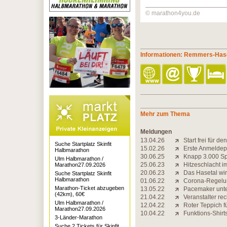
© marathon4you.de
Informationen: Remmers-Has
Mehr zum Thema
Meldungen
13.04.26
Start frei für 
Suche Startplatz Skinfit
15.02.26
Erste Anmeldep
Halbmarathon
30.06.25
Knapp 3.000 Sp
Ulm Halbmarathon /
25.06.23
Hitzeschlacht i
Marathon27.09.2026
20.06.23
Das Hasetal wi
Suche Startplatz Skinfit
Halbmarathon
01.06.22
Corona-Regelun
Marathon-Ticket abzugeben
13.05.22
Pacemaker unte
(42km), 60€
21.04.22
Veranstalter re
Ulm Halbmarathon /
12.04.22
Roter Teppich f
Marathon27.09.2026
10.04.22
Funktions-Shirts
3-Länder-Marathon
Suche 2 Tickets für Skinfit