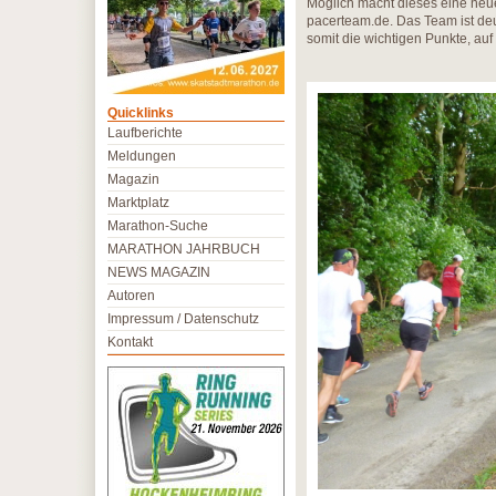
Möglich macht dieses eine ne
pacerteam.de. Das Team ist deu
somit die wichtigen Punkte, au
Quicklinks
Laufberichte
Meldungen
Magazin
Marktplatz
Marathon-Suche
MARATHON JAHRBUCH
NEWS MAGAZIN
Autoren
Impressum / Datenschutz
Kontakt