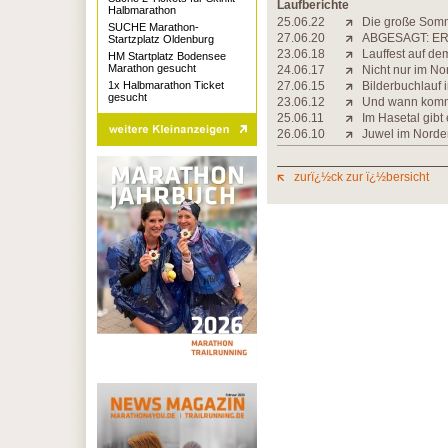
Laufberichte
Halbmarathon
25.06.22
Die große Som
SUCHE Marathon-
27.06.20
ABGESAGT: ER
Startzplatz Oldenburg
23.06.18
Lauffest auf de
HM Startplatz Bodensee
Marathon gesucht
24.06.17
Nicht nur im N
1x Halbmarathon Ticket
27.06.15
Bilderbuchlauf 
gesucht
23.06.12
Und wann komm
25.06.11
Im Hasetal gibt
26.06.10
Juwel im Norde
zurï¿½ck zur ï¿½bersicht