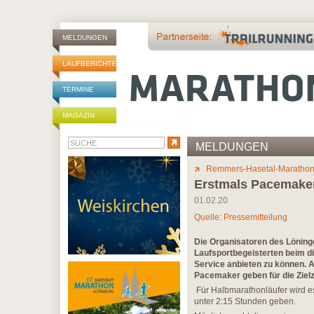
MELDUNGEN
LAUFBERICHTE
TERMINE
MAGAZIN
MELDUNGEN
Remmers-Hasetal-Maratho
Erstmals Pacemaker
01.02.20
Quelle: Pressemitteilung
Die Organisatoren des Löning
Laufsportbegeisterten beim 
Service anbieten zu können. A
Pacemaker geben für die Zielze
Für Halbmarathonläufer wird es 
unter 2:15 Stunden geben.