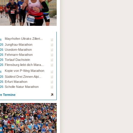
Mayrhofen Ultraks Zillert...
26
.26
Jungfrau-Marathon
.26
Usedom-Marathon
.26
Fehmarn-Marathon
.26
Torlauf Dachstein
.26
Flensburg liebt dich Mara...
Kopie von P-Weg Marathon
26
.26
Südtirol Drei Zinnen Alpi...
.26
Erfurt Marathon
.26
Scholle Natur Marathon
re Termine