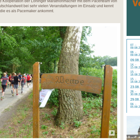
ue Kooperation der Löninger Marathonmacher mit dem Pacerteam von
tschlandweit bei sehr vielen Veranstaltungen im Einsatz und kennt
f die es als Pacemaker ankommt.
07. -
09.08.
08. -
09.08.
09.08
14. -
15.08.
15. -
16.08.
15. -
16.08.
23.08
28. -
30.08.
29.08
04. -
05.09.