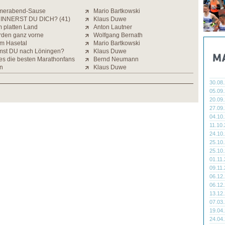
merabend-Sause
Mario Bartkowski
INNERST DU DICH? (41)
Klaus Duwe
m platten Land
Anton Lautner
orden ganz vorne
Wolfgang Bernath
im Hasetal
Mario Bartkowski
st DU nach Löningen?
Klaus Duwe
 es die besten Marathonfans
Bernd Neumann
n
Klaus Duwe
30.08
05.09
20.09
27.09
04.10
11.10
24.10
25.10
25.10
01.11
09.11
06.12
06.12
13.12
07.03
19.04
24.04