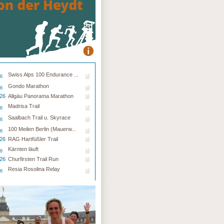
Swiss Alps 100 Endurance ...
26
Gondo Marathon
26
.26
Allgäu Panorama Marathon
Madrisa Trail
26
Saalbach Trail u. Skyrace
26
100 Meilen Berlin (Mauerw...
26
.26
RAG Hartfüßler Trail
Kärnten läuft
26
.26
Churfirsten Trail Run
Resia Rosolina Relay
26