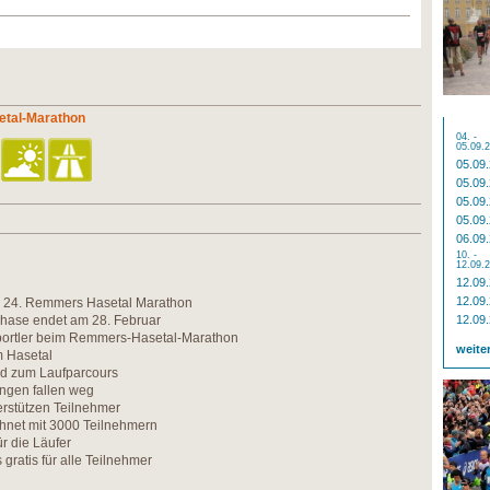
etal-Marathon
04. -
05.09.
05.09
05.09
05.09
05.09
06.09
10. -
12.09.
12.09
12.09
den 24. Remmers Hasetal Marathon
hase endet am 28. Februar
12.09
ortler beim Remmers-Hasetal-Marathon
weite
m Hasetal
rd zum Laufparcours
gen fallen weg
rstützen Teilnehmer
chnet mit 3000 Teilnehmern
ür die Läufer
 gratis für alle Teilnehmer