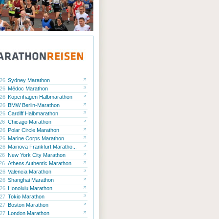
.26
Sydney Marathon
.26
Médoc Marathon
.26
Kopenhagen Halbmarathon
.26
BMW Berlin-Marathon
.26
Cardiff Halbmarathon
.26
Chicago Marathon
.26
Polar Circle Marathon
.26
Marine Corps Marathon
.26
Mainova Frankfurt Maratho...
.26
New York City Marathon
.26
Athens Authentic Marathon
.26
Valencia Marathon
.26
Shanghai Marathon
.26
Honolulu Marathon
.27
Tokio Marathon
.27
Boston Marathon
.27
London Marathon