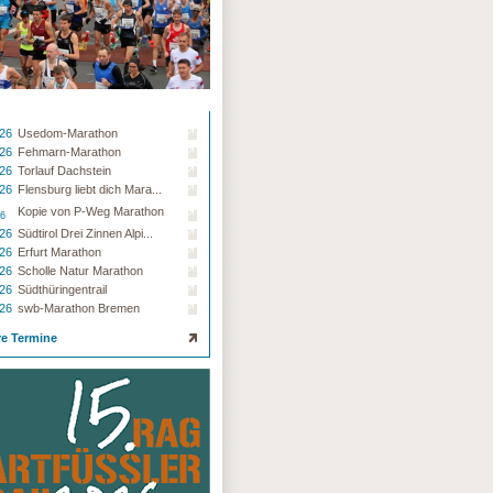
.26
Usedom-Marathon
.26
Fehmarn-Marathon
.26
Torlauf Dachstein
.26
Flensburg liebt dich Mara...
Kopie von P-Weg Marathon
26
.26
Südtirol Drei Zinnen Alpi...
.26
Erfurt Marathon
.26
Scholle Natur Marathon
.26
Südthüringentrail
.26
swb-Marathon Bremen
re Termine