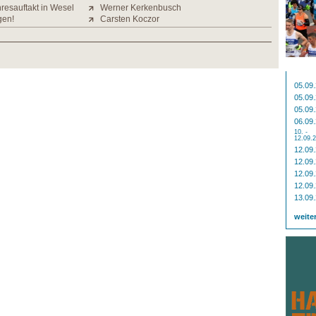
resauftakt in Wesel
Werner Kerkenbusch
gen!
Carsten Koczor
05.09
05.09
05.09
06.09
10. -
12.09.
12.09
12.09
12.09
12.09
13.09
weite