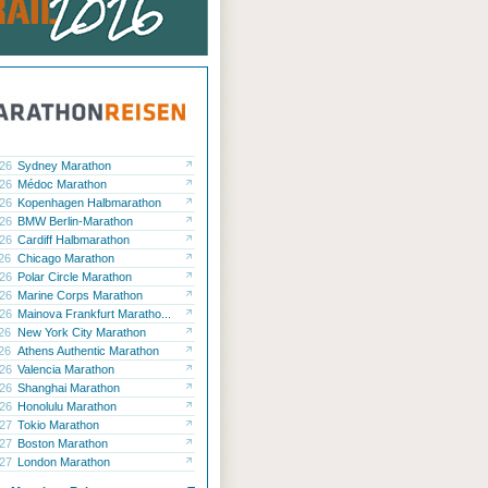
.26
Sydney Marathon
.26
Médoc Marathon
.26
Kopenhagen Halbmarathon
.26
BMW Berlin-Marathon
.26
Cardiff Halbmarathon
.26
Chicago Marathon
.26
Polar Circle Marathon
.26
Marine Corps Marathon
.26
Mainova Frankfurt Maratho...
.26
New York City Marathon
.26
Athens Authentic Marathon
.26
Valencia Marathon
.26
Shanghai Marathon
.26
Honolulu Marathon
.27
Tokio Marathon
.27
Boston Marathon
.27
London Marathon