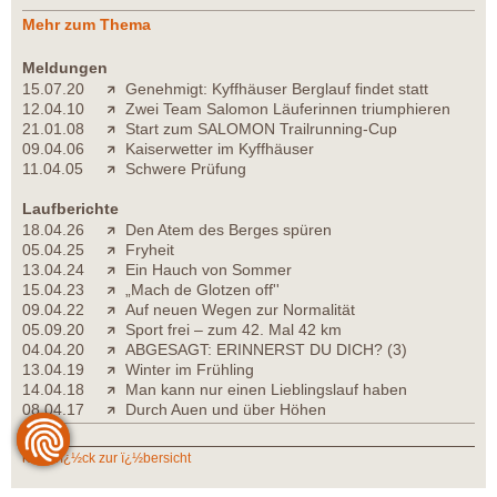
Mehr zum Thema
Meldungen
15.07.20
Genehmigt: Kyffhäuser Berglauf findet statt
12.04.10
Zwei Team Salomon Läuferinnen triumphieren
21.01.08
Start zum SALOMON Trailrunning-Cup
09.04.06
Kaiserwetter im Kyffhäuser
11.04.05
Schwere Prüfung
Laufberichte
18.04.26
Den Atem des Berges spüren
05.04.25
Fryheit
13.04.24
Ein Hauch von Sommer
15.04.23
„Mach de Glotzen off''
09.04.22
Auf neuen Wegen zur Normalität
05.09.20
Sport frei – zum 42. Mal 42 km
04.04.20
ABGESAGT: ERINNERST DU DICH? (3)
13.04.19
Winter im Frühling
14.04.18
Man kann nur einen Lieblingslauf haben
08.04.17
Durch Auen und über Höhen
zurï¿½ck zur ï¿½bersicht