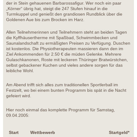
der in Stein gehauenen Barbarossafigur. Wer noch ein paar
„Körner“ übrig hat, steigt die 247 Stufen hinauf in die
Turmkuppel und genießt den grandiosen Rundblick über die
Goldenen Aue bis zum Brocken im Harz.
Allen Teilnehmerinnen und Teilnehmern steht an beiden Tagen
die Kyffhäusertherme mit Spaßbad, Schwimmbecken und
Saunalandschaft zu ermäßigten Preisen zu Verfügung. Duschen
ist kostenlos. Die Physiotherapeuten massieren dann den im
Ziel Ankommenden für 2.50 € die müden Gelenke. Mehrere
Gulaschkanonen, Roste mit leckeren Thüringer Bratwürstchen,
selbst gebackener Kuchen und vieles andere sorgen für das
leibliche Wohl.
Am Abend trifft sich alles zum traditionellen Sportlerball im
Festzelt, wo bei einem bunten Programm bis spät in die Nacht
gefeiert wird.
Hier noch einmal das komplette Programm für Samstag,
09.04.2005:
Start
Wettbewerb
Startgeld*