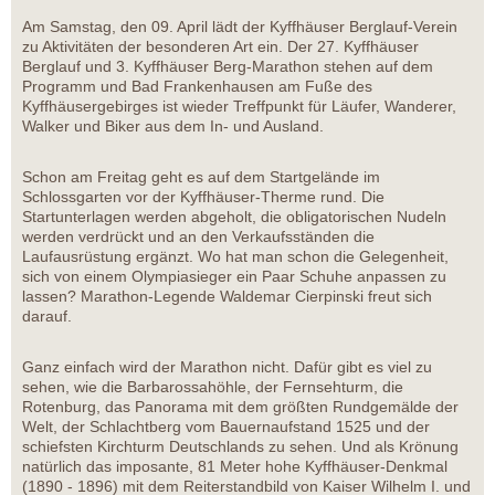
Am Samstag, den 09. April lädt der Kyffhäuser Berglauf-Verein
zu Aktivitäten der besonderen Art ein. Der 27. Kyffhäuser
Berglauf und 3. Kyffhäuser Berg-Marathon stehen auf dem
Programm und Bad Frankenhausen am Fuße des
Kyffhäusergebirges ist wieder Treffpunkt für Läufer, Wanderer,
Walker und Biker aus dem In- und Ausland.
Schon am Freitag geht es auf dem Startgelände im
Schlossgarten vor der Kyffhäuser-Therme rund. Die
Startunterlagen werden abgeholt, die obligatorischen Nudeln
werden verdrückt und an den Verkaufsständen die
Laufausrüstung ergänzt. Wo hat man schon die Gelegenheit,
sich von einem Olympiasieger ein Paar Schuhe anpassen zu
lassen? Marathon-Legende Waldemar Cierpinski freut sich
darauf.
Ganz einfach wird der Marathon nicht. Dafür gibt es viel zu
sehen, wie die Barbarossahöhle, der Fernsehturm, die
Rotenburg, das Panorama mit dem größten Rundgemälde der
Welt, der Schlachtberg vom Bauernaufstand 1525 und der
schiefsten Kirchturm Deutschlands zu sehen. Und als Krönung
natürlich das imposante, 81 Meter hohe Kyffhäuser-Denkmal
(1890 - 1896) mit dem Reiterstandbild von Kaiser Wilhelm I. und