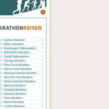
.26
Sydney Marathon
.26
Médoc Marathon
.26
Kopenhagen Halbmarathon
.26
BMW Berlin-Marathon
.26
Cardiff Halbmarathon
.26
Chicago Marathon
.26
Polar Circle Marathon
.26
Marine Corps Marathon
.26
Mainova Frankfurt Maratho...
.26
New York City Marathon
.26
Athens Authentic Marathon
.26
Valencia Marathon
.26
Shanghai Marathon
.26
Honolulu Marathon
.27
Tokio Marathon
.27
Boston Marathon
.27
London Marathon