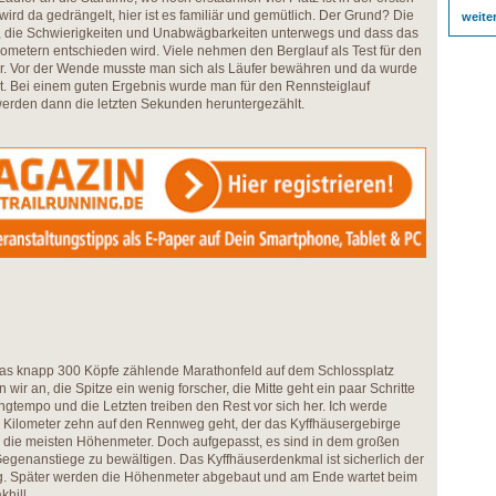
rd da gedrängelt, hier ist es familiär und gemütlich. Der Grund? Die
weite
, die Schwierigkeiten und Unabwägbarkeiten unterwegs und dass das
lometern entschieden wird. Viele nehmen den Berglauf als Test für den
 klar. Vor der Wende musste man sich als Läufer bewähren und da wurde
t. Bei einem guten Ergebnis wurde man für den Rennsteiglauf
rden dann die letzten Sekunden heruntergezählt.
 das knapp 300 Köpfe zählende Marathonfeld auf dem Schlossplatz
wir an, die Spitze ein wenig forscher, die Mitte geht ein paar Schritte
ngtempo und die Letzten treiben den Rest vor sich her. Ich werde
i Kilometer zehn auf den Rennweg geht, der das Kyffhäusergebirge
h die meisten Höhenmeter. Doch aufgepasst, es sind in dem großen
egenanstiege zu bewältigen. Das Kyffhäuserdenkmal ist sicherlich der
g. Später werden die Höhenmeter abgebaut und am Ende wartet beim
hill.