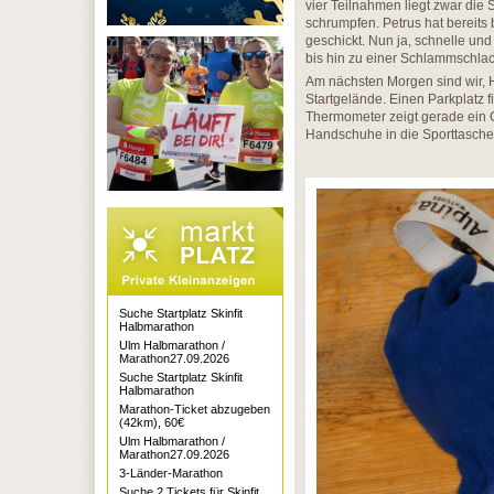
vier Teilnahmen liegt zwar die
schrumpfen. Petrus hat bereits 
geschickt. Nun ja, schnelle un
bis hin zu einer Schlammschlac
Am nächsten Morgen sind wir, H
Startgelände. Einen Parkplatz fin
Thermometer zeigt gerade ein G
Handschuhe in die Sporttasche 
Suche Startplatz Skinfit
Halbmarathon
Ulm Halbmarathon /
Marathon27.09.2026
Suche Startplatz Skinfit
Halbmarathon
Marathon-Ticket abzugeben
(42km), 60€
Ulm Halbmarathon /
Marathon27.09.2026
3-Länder-Marathon
Suche 2 Tickets für Skinfit