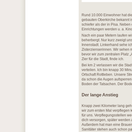
Rund 10.000 Einwohner hat die 
gebauten Oberkirche bekannt ist
schiefer als der in Pisa. Nebe
Einrichtungen werden u. a. Ki
Nach ein paar Metern laufen 
beherbergt. Nur kurz zweigt uns
Innenstadt. Linkerhand sehe ic
Zisterzienserinnen. Wir sehen
bevor wir zum zentralen Platz 
Zier für die Stadt, finde ich.
Bei km 2 verlassen wir die Stadt
verteilen. Ich bin knapp 30 Min
Ortschaft Rottleben. Unsere St
da schon die Augen aufsperren un
Boden der Tatsachen. Der Boden
Der lange Anstieg
Knapp zwei Kilometer lang geht
wir zum ersten Mal verpflegen k
für uns. Verpflegungsstellen wec
dich versorgen, später werden 
Außerdem hat man eine Brauerei
Sanitäter stehen auch schon pa