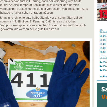
 Schönwettervariante in Führung, doch der Vorsprung wird heute
bei der Anreise Temperaturen im deutlich einstelligen Bereich
d vergleichbare Zeiten kannst du hier vergessen. Von trockenem Kurs
ht habe ich alles schon ertragen müssen.
enny und ich, eine gute halbe Stunde vor unserem Start auf dem
den wir in fußläufiger Entfernung. Dafür ist es a...kalt, das
rad plus, wenigstens ist es von oben trocken. Zum Glück habe ich
geworfen, die werden heute gute Dienste tun.
04. -
05.09.
05.09
05.09
05.09
05.09
06.09
10. -
12.09.
12.09
12.09
12.09
weite