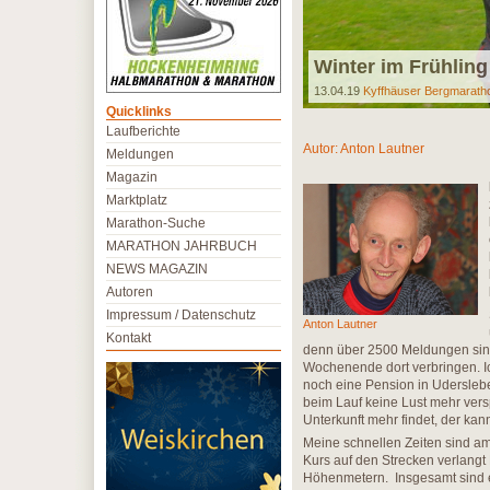
Winter im Frühling
13.04.19
Kyffhäuser Bergmarath
Quicklinks
Laufberichte
Autor:
Anton Lautner
Meldungen
Magazin
Marktplatz
Marathon-Suche
MARATHON JAHRBUCH
NEWS MAGAZIN
Autoren
Impressum / Datenschutz
Anton Lautner
Kontakt
denn über 2500 Meldungen sind 
Wochenende dort verbringen. Ic
noch eine Pension in Udersleb
beim Lauf keine Lust mehr versp
Unterkunft mehr findet, der kan
Meine schnellen Zeiten sind am 
Kurs auf den Strecken verlangt 
Höhenmetern. Insgesamt sind e