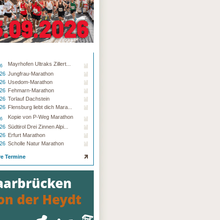
Mayrhofen Ultraks Zillert...
26
.26
Jungfrau-Marathon
.26
Usedom-Marathon
.26
Fehmarn-Marathon
.26
Torlauf Dachstein
.26
Flensburg liebt dich Mara...
Kopie von P-Weg Marathon
26
.26
Südtirol Drei Zinnen Alpi...
.26
Erfurt Marathon
.26
Scholle Natur Marathon
re Termine