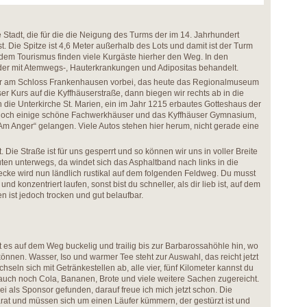
Stadt, die für die die Neigung des Turms der im 14. Jahrhundert
. Die Spitze ist 4,6 Meter außerhalb des Lots und damit ist der Turm
n dem Tourismus finden viele Kurgäste hierher den Weg. In den
nder mit Atemwegs-, Hauterkrankungen und Adipositas behandelt.
wir am Schloss Frankenhausen vorbei, das heute das Regionalmuseum
er Kurs auf die Kyffhäuserstraße, dann biegen wir rechts ab in die
h die Unterkirche St. Marien, ein im Jahr 1215 erbautes Gotteshaus der
 noch einige schöne Fachwerkhäuser und das Kyffhäuser Gymnasium,
„Am Anger“ gelangen. Viele Autos stehen hier herum, nicht gerade eine
. Die Straße ist für uns gesperrt und so können wir uns in voller Breite
uten unterwegs, da windet sich das Asphaltband nach links in die
recke wird nun ländlich rustikal auf dem folgenden Feldweg. Du musst
d konzentriert laufen, sonst bist du schneller, als dir lieb ist, auf dem
 ist jedoch trocken und gut belaufbar.
 es auf dem Weg buckelig und trailig bis zur Barbarossahöhle hin, wo
önnen. Wasser, Iso und warmer Tee steht zur Auswahl, das reicht jetzt
hseln sich mit Getränkestellen ab, alle vier, fünf Kilometer kannst du
auch noch Cola, Bananen, Brote und viele weitere Sachen zugereicht.
 als Sponsor gefunden, darauf freue ich mich jetzt schon. Die
rat und müssen sich um einen Läufer kümmern, der gestürzt ist und