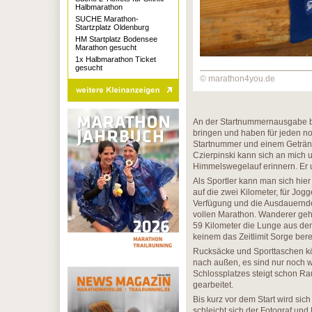
Halbmarathon
SUCHE Marathon-
Startzplatz Oldenburg
HM Startplatz Bodensee
Marathon gesucht
1x Halbmarathon Ticket
gesucht
© marathon4you.de
An der Startnummernausgabe br
bringen und haben für jeden n
Startnummer und einem Geträn
Czierpinski kann sich an mich
Himmelswegelauf erinnern. Er 
Als Sportler kann man sich hi
auf die zwei Kilometer, für Jog
Verfügung und die Ausdauernden
vollen Marathon. Wanderer gehe
59 Kilometer die Lunge aus dem 
keinem das Zeitlimit Sorge bere
Rucksäcke und Sporttaschen k
nach außen, es sind nur noch 
Schlossplatzes steigt schon Ra
gearbeitet.
Bis kurz vor dem Start wird sic
schleicht sich der Fotograf und L