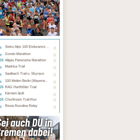
Swiss Alps 100 Endurance ...
26
Gondo Marathon
26
.26
Allgäu Panorama Marathon
Madrisa Trail
26
Saalbach Trail u. Skyrace
26
100 Meilen Berlin (Mauerw...
26
.26
RAG Hartfüßler Trail
Kärnten läuft
26
.26
Churfirsten Trail Run
Resia Rosolina Relay
26