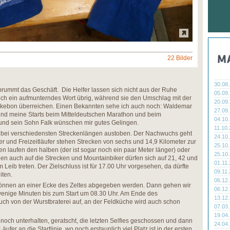
22 Bilder
30.08
ummt das Geschäft. Die Helfer lassen sich nicht aus der Ruhe
05.09
och ein aufmunterndes Wort übrig, während sie den Umschlag mit der
20.09
kebon überreichen. Einen Bekannten sehe ich auch noch: Waldemar
27.09
 und meine Starts beim Mitteldeutschen Marathon und beim
04.10
und sein Sohn Falk wünschen mir gutes Gelingen.
11.10
er bei verschiedensten Streckenlängen austoben. Der Nachwuchs geht
24.10
ger und Freizeitläufer stehen Strecken von sechs und 14,9 Kilometer zur
25.10
 laufen den halben (der ist sogar noch ein paar Meter länger) oder
25.10
n auch auf die Strecken und Mountainbiker dürfen sich auf 21, 42 und
01.11
Leib treten. Der Zielschluss ist für 17.00 Uhr vorgesehen, da dürfte
09.11
iten.
06.12
önnen an einer Ecke des Zeltes abgegeben werden. Dann gehen wir
06.12
wenige Minuten bis zum Start um 08.30 Uhr. Am Ende des
13.12
uch von der Wurstbraterei auf, an der Feldküche wird auch schon
07.03
19.04
h noch unterhalten, geratscht, die letzten Selfies geschossen und dann
24.04
äufer an die Startlinie, wo noch erstaunlich viel Platz ist in der ersten