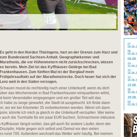
on
07. -
09.08.
08. -
Es geht in den Norden Thüringens, hart an der Grenze zum Harz und
09.08.
zum Bundesland Sachsen-Anhalt. Geographiekenner und
09.08
Marathonis, die vor Höhenmetern nicht zurückschrecken, wissen
14. -
15.08.
es bereits. Mein Ziel ist das Kyffhäuser-Gebirge bei Bad
15. -
Frankenhausen. Zum fünften Mal ist der Berglauf mein
16.08.
Frühjahrsauftakt auf der Marathonstrecke. Doch heuer hat sich der
15. -
16.08.
Lenz weit in den Süden verzogen.
23.08
Schauen musst du rechtzeitig nach einer Unterkunft, wenn du dich
28. -
über das Wochenende in Bad Frankenhausen einquartieren willst,
30.08.
29.08
beim Veranstalter eingegangen und ein großer Teil will das
04. -
h habe zu lange gewartet, die Stadt ist ausgebucht. Ich finde dann
05.09.
en, wo wir bei Kilometer 35 vorbeikommen werden. Wenn ich dann
üre, könnte ich mich ja gleich in die Unterkunft verzupfen. Wer keine
n auch die Turnhalle für ein paar EUR buchen, Schnarcherei inklusive.
Kyffhäuser längst vorbei, das gilt auch für andere Läufer, denn der
Disziplin, Härte gegen sich selbst und Demut vor den vielen
s rund 700. Außerdem wechselt das Wetter sehr häufig. Bei meinen