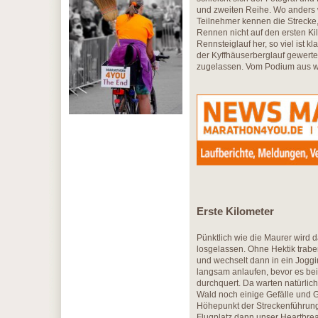
und zweiten Reihe. Wo anders wi
Teilnehmer kennen die Strecke
Rennen nicht auf den ersten Ki
Rennsteiglauf her, so viel ist
der Kyffhäuserberglauf gewerte
zugelassen. Vom Podium aus we
Erste Kilometer
Pünktlich wie die Maurer wird
losgelassen. Ohne Hektik traben 
und wechselt dann in ein Joggi
langsam anlaufen, bevor es be
durchquert. Da warten natürlic
Wald noch einige Gefälle und G
Höhepunkt der Streckenführun
Flugplatz dann unser Heartbreak