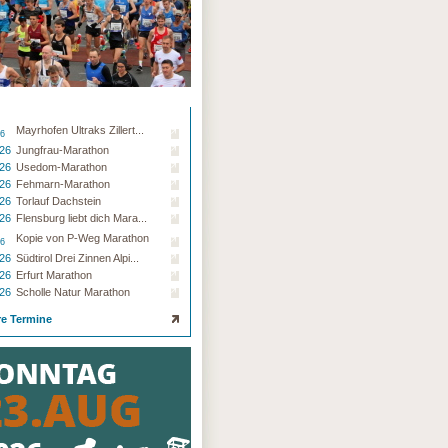
Mayrhofen Ultraks Zillert...
26
.26
Jungfrau-Marathon
.26
Usedom-Marathon
.26
Fehmarn-Marathon
.26
Torlauf Dachstein
.26
Flensburg liebt dich Mara...
Kopie von P-Weg Marathon
26
.26
Südtirol Drei Zinnen Alpi...
.26
Erfurt Marathon
.26
Scholle Natur Marathon
re Termine