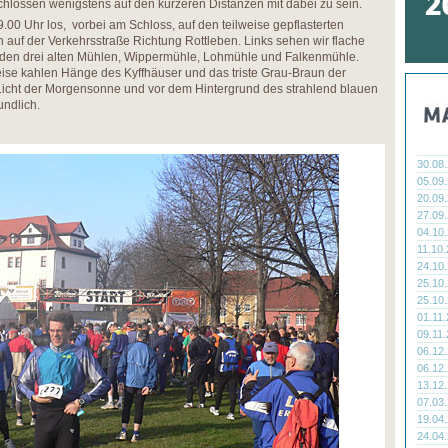
tschlossen wenigstens auf den kürzeren Distanzen mit dabei zu sein.
.00 Uhr los, vorbei am Schloss, auf den teilweise gepflasterten
 auf der Verkehrsstraße Richtung Rottleben. Links sehen wir flache
t den drei alten Mühlen, Wippermühle, Lohmühle und Falkenmühle.
weise kahlen Hänge des Kyffhäuser und das triste Grau-Braun der
Licht der Morgensonne und vor dem Hintergrund des strahlend blauen
undlich.
30.08
05.09
20.09
27.09
04.10
11.10
24.10
25.10
25.10
01.11
09.11
06.12
06.12
13.12
07.03
19.04
24.04