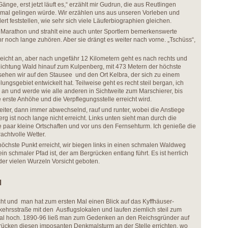
änge, erst jetzt läuft es,“ erzählt mir Gudrun, die aus Reutlingen
mal gelingen würde. Wir erzählen uns aus unseren Vorleben und
t feststellen, wie sehr sich viele Läuferbiographien gleichen.
 Marathon und strahlt eine auch unter Sportlern bemerkenswerte
r noch lange zuhören. Aber sie drängt es weiter nach vorne. „Tschüss“,
 leicht an, aber nach ungefähr 12 Kilometern geht es nach rechts und
Richtung Wald hinauf zum Kulpenberg, mit 473 Metern der höchste
 sehen wir auf den Stausee und den Ort Kelbra, der sich zu einem
ungsgebiet entwickelt hat. Teilweise geht es recht steil bergan, ich
ß an und werde wie alle anderen in Sichtweite zum Marschierer, bis
 erste Anhöhe und die Verpflegungsstelle erreicht wird.
iter, dann immer abwechselnd, rauf und runter, wobei die Anstiege
 ist noch lange nicht erreicht. Links unten sieht man durch die
paar kleine Ortschaften und vor uns den Fernsehturm. Ich genieße die
achtvolle Wetter.
 höchste Punkt erreicht, wir biegen links in einen schmalen Waldweg
in schmaler Pfad ist, der am Bergrücken entlang führt. Es ist herrlich
 der vielen Wurzeln Vorsicht geboten.
l
icht und man hat zum ersten Mal einen Blick auf das Kyffhäuser-
kehrsstraße mit den Ausflugslokalen und laufen ziemlich steil zum
al hoch. 1890-96 ließ man zum Gedenken an den Reichsgründer auf
ücken diesen imposanten Denkmalsturm an der Stelle errichten, wo