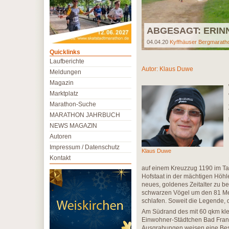
ABGESAGT: ERINN
04.04.20
Kyffhäuser Bergmarath
Quicklinks
Laufberichte
Autor:
Klaus Duwe
Meldungen
Magazin
Marktplatz
Marathon-Suche
MARATHON JAHRBUCH
NEWS MAGAZIN
Autoren
Impressum / Datenschutz
Klaus Duwe
Kontakt
auf einem Kreuzzug 1190 im Taur
Hofstaat in der mächtigen Höhl
neues, goldenes Zeitalter zu b
schwarzen Vögel um den 81 Met
schlafen. Soweit die Legende, 
Am Südrand des mit 60 qkm klei
Einwohner-Städtchen Bad Fran
Ausgrabungen weisen eine Besi