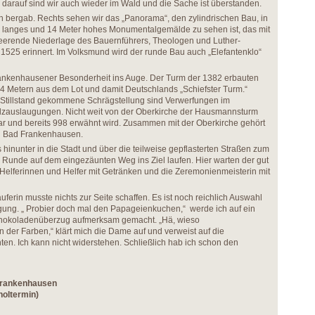
darauf sind wir auch wieder im Wald und die Sache ist überstanden.
 bergab. Rechts sehen wir das „Panorama“, den zylindrischen Bau, in
 langes und 14 Meter hohes Monumentalgemälde zu sehen ist, das mit
heerende Niederlage des Bauernführers, Theologen und Luther-
525 erinnert. Im Volksmund wird der runde Bau auch „Elefantenklo“
Frankenhausener Besonderheit ins Auge. Der Turm der 1382 erbauten
r 4 Metern aus dem Lot und damit Deutschlands „Schiefster Turm.“
m Stillstand gekommene Schrägstellung sind Verwerfungen im
lzauslaugungen. Nicht weit von der Oberkirche der Hausmannsturm
war und bereits 998 erwähnt wird. Zusammen mit der Oberkirche gehört
on Bad Frankenhausen.
s hinunter in die Stadt und über die teilweise gepflasterten Straßen zum
e Runde auf dem eingezäunten Weg ins Ziel laufen. Hier warten der gut
 Helferinnen und Helfer mit Getränken und die Zeremonienmeisterin mit
erin musste nichts zur Seite schaffen. Es ist noch reichlich Auswahl
legung. „ Probier doch mal den Papageienkuchen,“ werde ich auf ein
Schokoladenüberzug aufmerksam gemacht. „Hä, wieso
er Farben,“ klärt mich die Dame auf und verweist auf die
ten. Ich kann nicht widerstehen. Schließlich hab ich schon den
rankenhausen
oltermin)