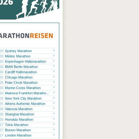
.26
Sydney Marathon
.26
Médoc Marathon
.26
Kopenhagen Halbmarathon
.26
BMW Berlin-Marathon
.26
Cardiff Halbmarathon
.26
Chicago Marathon
.26
Polar Circle Marathon
.26
Marine Corps Marathon
.26
Mainova Frankfurt Maratho...
.26
New York City Marathon
.26
Athens Authentic Marathon
.26
Valencia Marathon
.26
Shanghai Marathon
.26
Honolulu Marathon
.27
Tokio Marathon
.27
Boston Marathon
.27
London Marathon