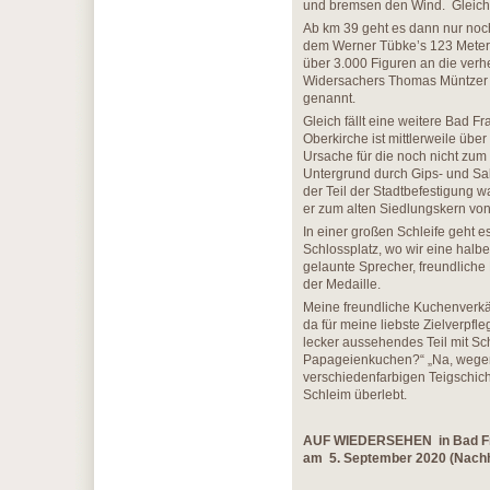
und bremsen den Wind. Gleich 
Ab km 39 geht es dann nur noch
dem Werner Tübke’s 123 Meter
über 3.000 Figuren an die ver
Widersachers Thomas Müntzer 1
genannt.
Gleich fällt eine weitere Bad 
Oberkirche ist mittlerweile übe
Ursache für die noch nicht zu
Untergrund durch Gips- und Sa
der Teil der Stadtbefestigung 
er zum alten Siedlungskern v
In einer großen Schleife geht e
Schlossplatz, wo wir eine halb
gelaunte Sprecher, freundliche
der Medaille.
Meine freundliche Kuchenverkäuf
da für meine liebste Zielverpf
lecker aussehendes Teil mit 
Papageienkuchen?“ „Na, wegen d
verschiedenfarbigen Teigschich
Schleim überlebt.
AUF WIEDERSEHEN in Bad F
am 5. September 2020 (Nachh