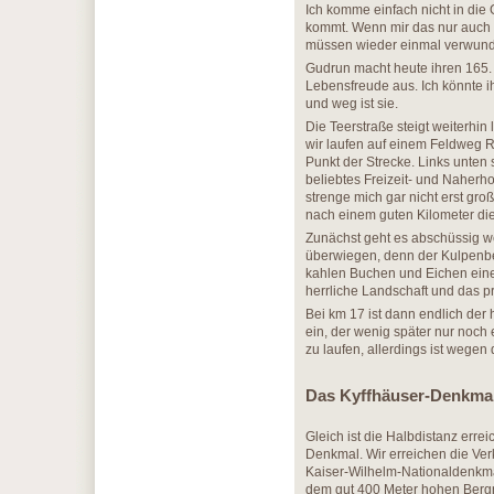
Ich komme einfach nicht in die G
kommt. Wenn mir das nur auch 
müssen wieder einmal verwunder
Gudrun macht heute ihren 165.
Lebensfreude aus. Ich könnte ih
und weg ist sie.
Die Teerstraße steigt weiterhin
wir laufen auf einem Feldweg 
Punkt der Strecke. Links unten
beliebtes Freizeit- und Naherhol
strenge mich gar nicht erst gro
nach einem guten Kilometer die
Zunächst geht es abschüssig we
überwiegen, denn der Kulpenberg
kahlen Buchen und Eichen eine 
herrliche Landschaft und das pr
Bei km 17 ist dann endlich der
ein, der wenig später nur noch e
zu laufen, allerdings ist wegen
Das Kyffhäuser-Denkma
Gleich ist die Halbdistanz erre
Denkmal. Wir erreichen die Ver
Kaiser-Wilhelm-Nationaldenkm
dem gut 400 Meter hohen Bergr