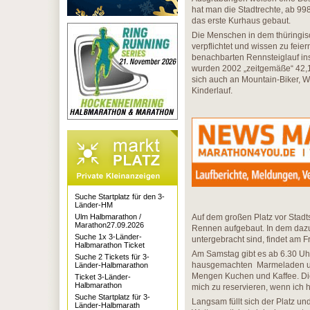
hat man die Stadtrechte, ab 99
das erste Kurhaus gebaut.
Die Menschen in dem thüringisc
verpflichtet und wissen zu feie
benachbarten Rennsteiglauf in
wurden 2002 „zeitgemäße“ 42,19
sich auch an Mountain-Biker, W
Kinderlauf.
Suche Startplatz für den 3-
Länder-HM
Auf dem großen Platz vor Stadtsc
Ulm Halbmarathon /
Marathon27.09.2026
Rennen aufgebaut. In dem dazu
Suche 1x 3-Länder-
untergebracht sind, findet am 
Halbmarathon Ticket
Am Samstag gibt es ab 6.30 Uhr
Suche 2 Tickets für 3-
hausgemachten Marmeladen und
Länder-Halbmarathon
Mengen Kuchen und Kaffee. Die 
Ticket 3-Länder-
Halbmarathon
mich zu reservieren, wenn ich 
Suche Startplatz für 3-
Langsam füllt sich der Platz u
Länder-Halbmarath