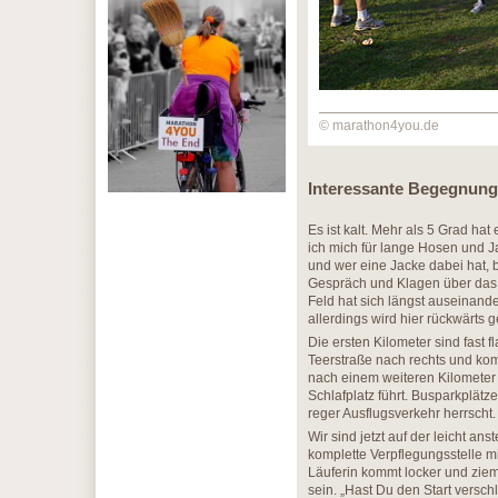
© marathon4you.de
Interessante Begegnun
Es ist kalt. Mehr als 5 Grad hat
ich mich für lange Hosen und Ja
und wer eine Jacke dabei hat, b
Gespräch und Klagen über das 
Feld hat sich längst auseinand
allerdings wird hier rückwärts g
Die ersten Kilometer sind fast 
Teerstraße nach rechts und ko
nach einem weiteren Kilometer
Schlafplatz führt. Busparkplätz
reger Ausflugsverkehr herrscht.
Wir sind jetzt auf der leicht a
komplette Verpflegungsstelle mi
Läuferin kommt locker und ziem
sein. „Hast Du den Start versch