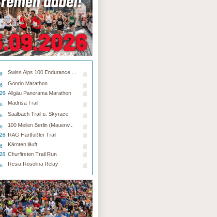
Swiss Alps 100 Endurance ...
26
Gondo Marathon
26
.26
Allgäu Panorama Marathon
Madrisa Trail
26
Saalbach Trail u. Skyrace
26
100 Meilen Berlin (Mauerw...
26
.26
RAG Hartfüßler Trail
Kärnten läuft
26
.26
Churfirsten Trail Run
Resia Rosolina Relay
26