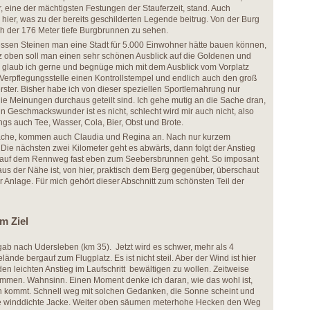
, eine der mächtigsten Festungen der Stauferzeit, stand. Auch
 hier, was zu der bereits geschilderten Legende beitrug. Von der Burg
h der 176 Meter tiefe Burgbrunnen zu sehen.
essen Steinen man eine Stadt für 5.000 Einwohner hätte bauen können,
z oben soll man einen sehr schönen Ausblick auf die Goldenen und
glaub ich gerne und begnüge mich mit dem Ausblick vom Vorplatz
Verpflegungsstelle einen Kontrollstempel und endlich auch den groß
ster. Bisher habe ich von dieser speziellen Sportlernahrung nur
e Meinungen durchaus geteilt sind. Ich gehe mutig an die Sache dran,
n Geschmackswunder ist es nicht, schlecht wird mir auch nicht, also
ings auch Tee, Wasser, Cola, Bier, Obst und Brote.
mache, kommen auch Claudia und Regina an. Nach nur kurzem
 Die nächsten zwei Kilometer geht es abwärts, dann folgt der Anstieg
s auf dem Rennweg fast eben zum Seebersbrunnen geht. So imposant
s der Nähe ist, von hier, praktisch dem Berg gegenüber, überschaut
Anlage. Für mich gehört dieser Abschnitt zum schönsten Teil der
m Ziel
rgab nach Udersleben (km 35). Jetzt wird es schwer, mehr als 4
lände bergauf zum Flugplatz. Es ist nicht steil. Aber der Wind ist hier
 den leichten Anstieg im Laufschritt bewältigen zu wollen. Zeitweise
emmen. Wahnsinn. Einen Moment denke ich daran, wie das wohl ist,
kommt. Schnell weg mit solchen Gedanken, die Sonne scheint und
 winddichte Jacke. Weiter oben säumen meterhohe Hecken den Weg