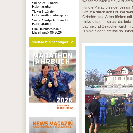
Wetter motiviert viele, kurz en
Suche 2x 3Länder-
Halbmarathon
Für die Marathonis geht es um 9
Ticket 3-Länder-
Straßen durch den Ort und dann
Halbmarathon abzugeben
Getreide- und Ackerflächen mi
Suche Startplatz 3Länder-
Links schauen wir auf die teil
Halbmarathon
Bäume und Sträucher wirkt im 
Ulm Halbmarathon /
Himmels gar nicht mal so unfre
Marathon27.09.2026