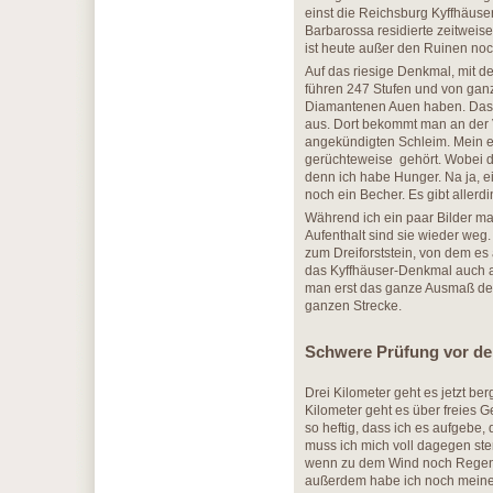
einst die Reichsburg Kyffhäuser
Barbarossa residierte zeitweise
ist heute außer den Ruinen noc
Auf das riesige Denkmal, mit d
führen 247 Stufen und von gan
Diamantenen Auen haben. Das 
aus. Dort bekommt man an der 
angekündigten Schleim. Mein er
gerüchteweise gehört. Wobei di
denn ich habe Hunger. Na ja, ei
noch ein Becher. Es gibt allerd
Während ich ein paar Bilder 
Aufenthalt sind sie wieder weg.
zum Dreiforststein, von dem e
das Kyffhäuser-Denkmal auch au
man erst das ganze Ausmaß der 
ganzen Strecke.
Schwere Prüfung vor de
Drei Kilometer geht es jetzt be
Kilometer geht es über freies Ge
so heftig, dass ich es aufgebe,
muss ich mich voll dagegen st
wenn zu dem Wind noch Regen 
außerdem habe ich noch meine