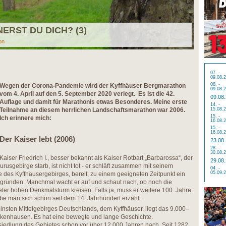
ERST DU DICH? (3)
on
07. -
09.08.
08. -
Wegen der Corona-Pandemie wird der Kyffhäuser Bergmarathon
09.08.
vom 4. April auf den 5. September 2020 verlegt. Es ist die 42.
09.08
Auflage und damit für Marathonis etwas Besonderes. Meine erste
14. -
Teilnahme an diesem herrlichen Landschaftsmarathon war 2006.
15.08.
15. -
Ich erinnere mich:
16.08.
15. -
16.08.
Der Kaiser lebt (2006)
23.08
28. -
30.08.
Kaiser Friedrich I., besser bekannt als Kaiser Rotbart „Barbarossa“, der
29.08
usgebirge starb, ist nicht tot - er schläft zusammen mit seinem
04. -
05.09.
e des Kyffhäusergebirges, bereit, zu einem geeigneten Zeitpunkt ein
egründen. Manchmal wacht er auf und schaut nach, ob noch die
er hohen Denkmalsturm kreisen. Falls ja, muss er weitere 100 Jahre
die man sich schon seit dem 14. Jahrhundert erzählt.
nsten Mittelgebirges Deutschlands, dem Kyffhäuser, liegt das 9.000–
kenhausen. Es hat eine bewegte und lange Geschichte.
edlung des Gebietes schon vor über 12.000 Jahren nach. Seit 1282