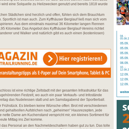
8 wird eine Solquelle zu Heilzwecken genutzt und bereits 1818 wurde
hen Städtchen sind herzlich und offen, fühlen sich dem Brauchtum
rn. Sportlich ist man auch. Zum Kyffhäuser Berglauf ließ man sich vom
spirieren. Aus dem einstmals maximal 36 Kilometer langen Rennen
5 Kilometer. Das Angebot des Kyffhäuser Berglauf-Vereins richtet
anderer und Walker und natürlich gibt es auch einen (kostenlosen)
04. -
05.09.
05.09
05.09
05.09
05.09
06.09
10. -
12.09.
12.09
12.09
12.09
hloss ist eine richtige Zeltstadt mit der gesamten Infrastruktur für das
weite
gehörenden Festzelt, wo auch ein paar Verkaufs- und Infostände
Freitag das Nudelessen statt und am Samstagabend der Sportlerball.
 Frühstück. Es bleiben keine Wünsche offen: Brot mit verschiedenen
 gehaltvollen Aufstrichen nach „geheimen“ Hausrezepten, jede
nette Dame am Kuchenstand verspricht mir, ein kleines Sortiment für
heute Mittag ins Ziel komme.
nd das Personal an den Nachmeldeschaltern haben gut zu tun. Das tolle