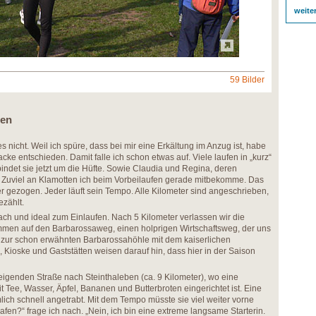
weite
59 Bilder
gen
 es nicht. Weil ich spüre, dass bei mir eine Erkältung im Anzug ist, habe
cke entschieden. Damit falle ich schon etwas auf. Viele laufen in „kurz“
indet sie jetzt um die Hüfte. Sowie Claudia und Regina, deren
Zuviel an Klamotten ich beim Vorbeilaufen gerade mitbekomme. Das
er gezogen. Jeder läuft sein Tempo. Alle Kilometer sind angeschrieben,
ezählt.
flach und ideal zum Einlaufen. Nach 5 Kilometer verlassen wir die
mmen auf den Barbarossaweg, einen holprigen Wirtschaftsweg, der uns
 zur schon erwähnten Barbarossahöhle mit dem kaiserlichen
e, Kioske und Gaststätten weisen darauf hin, dass hier in der Saison
nsteigenden Straße nach Steinthaleben (ca. 9 Kilometer), wo eine
t Tee, Wasser, Äpfel, Bananen und Butterbroten eingerichtet ist. Eine
lich schnell angetrabt. Mit dem Tempo müsste sie viel weiter vorne
lafen?“ frage ich nach. „Nein, ich bin eine extreme langsame Starterin.