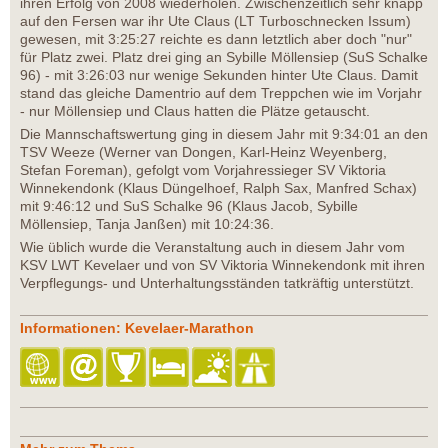
ihren Erfolg von 2008 wiederholen. Zwischenzeitlich sehr knapp
auf den Fersen war ihr Ute Claus (LT Turboschnecken Issum)
gewesen, mit 3:25:27 reichte es dann letztlich aber doch "nur"
für Platz zwei. Platz drei ging an Sybille Möllensiep (SuS Schalke
96) - mit 3:26:03 nur wenige Sekunden hinter Ute Claus. Damit
stand das gleiche Damentrio auf dem Treppchen wie im Vorjahr
- nur Möllensiep und Claus hatten die Plätze getauscht.
Die Mannschaftswertung ging in diesem Jahr mit 9:34:01 an den
TSV Weeze (Werner van Dongen, Karl-Heinz Weyenberg,
Stefan Foreman), gefolgt vom Vorjahressieger SV Viktoria
Winnekendonk (Klaus Düngelhoef, Ralph Sax, Manfred Schax)
mit 9:46:12 und SuS Schalke 96 (Klaus Jacob, Sybille
Möllensiep, Tanja Janßen) mit 10:24:36.
Wie üblich wurde die Veranstaltung auch in diesem Jahr vom
KSV LWT Kevelaer und von SV Viktoria Winnekendonk mit ihren
Verpflegungs- und Unterhaltungsständen tatkräftig unterstützt.
Informationen: Kevelaer-Marathon