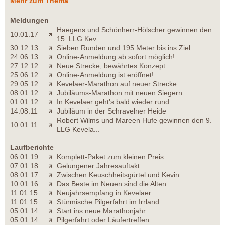
Mehr zum Thema
Meldungen
Haegens und Schönherr-Hölscher gewinnen den
10.01.17
15. LLG Kev...
30.12.13
Sieben Runden und 195 Meter bis ins Ziel
24.06.13
Online-Anmeldung ab sofort möglich!
27.12.12
Neue Strecke, bewährtes Konzept
25.06.12
Online-Anmeldung ist eröffnet!
29.05.12
Kevelaer-Marathon auf neuer Strecke
08.01.12
Jubiläums-Marathon mit neuen Siegern
01.01.12
In Kevelaer geht's bald wieder rund
14.08.11
Jubiläum in der Schravelner Heide
Robert Wilms und Mareen Hufe gewinnen den 9.
10.01.11
LLG Kevela...
Laufberichte
06.01.19
Komplett-Paket zum kleinen Preis
07.01.18
Gelungener Jahresauftakt
08.01.17
Zwischen Keuschheitsgürtel und Kevin
10.01.16
Das Beste im Neuen sind die Alten
11.01.15
Neujahrsempfang in Kevelaer
11.01.15
Stürmische Pilgerfahrt im Irrland
05.01.14
Start ins neue Marathonjahr
05.01.14
Pilgerfahrt oder Läufertreffen