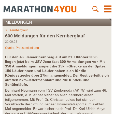
MELDUNGEN
Kernberglauf
600 Meldungen für den Kernberglauf
21.09.23
Quelle: Pressemitteilung
Für den 46. Jenaer Kernberglauf am 21. Oktober 2023
liegen jetzt beim USV Jena fast 600 Anmeldungen vor. Mit
350 Anmeldungen rangiert die 15km-Strecke an der Spitze.
150 Läuferinnen und Läufer haben sich für die
Königsstrecke über 27km angemeldet. Der Rest verteilt sich
auf den 5km-Jedermannlauf und die Kinder- und
Schülerläufe.
Bernhard Neumann vom TSV Zeulenroda (AK 75) wird zum 46.
Mal starten, d. h. er hat bisher an allen Kernbergläufen
teilgenommen. Mit Prof. Dr. Christian Lukas hat sich der
Vorsitzende der Stiftung Jenaer Universitätssport zum siebten
Mal angemeldet. Er war bisher nach Prof. Dr. Karl-Ulrich Meyn
der einzige USV-Vereinspräsident, der mehr als einmal