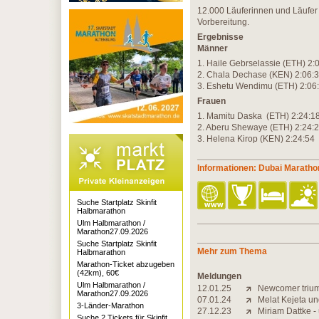
12.000 Läuferinnen und Läufer w
Vorbereitung.
Ergebnisse
Männer
1. Haile Gebrselassie (ETH) 2:
2. Chala Dechase (KEN) 2:06:
3. Eshetu Wendimu (ETH) 2:06
Frauen
1. Mamitu Daska (ETH) 2:24:1
2. Aberu Shewaye (ETH) 2:24:
3. Helena Kirop (KEN) 2:24:54
Informationen: Dubai Maratho
Suche Startplatz Skinfit
Halbmarathon
Ulm Halbmarathon /
Marathon27.09.2026
Suche Startplatz Skinfit
Mehr zum Thema
Halbmarathon
Marathon-Ticket abzugeben
(42km), 60€
Meldungen
Ulm Halbmarathon /
12.01.25
Newcomer trium
Marathon27.09.2026
07.01.24
Melat Kejeta un
3-Länder-Marathon
27.12.23
Miriam Dattke -
Suche 2 Tickets für Skinfit