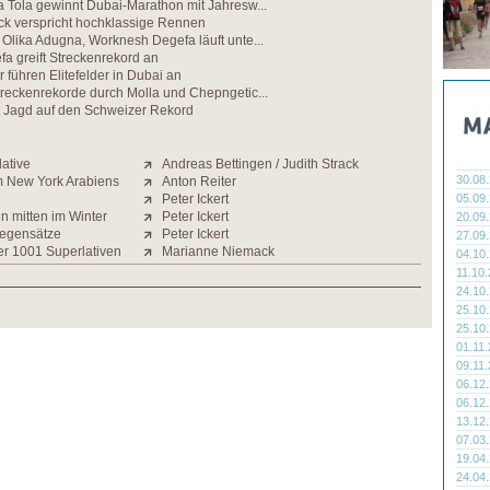
 Tola gewinnt Dubai-Marathon mit Jahresw...
 verspricht hochklassige Rennen
Olika Adugna, Worknesh Degefa läuft unte...
a greift Streckenrekord an
 führen Elitefelder in Dubai an
reckenrekorde durch Molla und Chepngetic...
Jagd auf den Schweizer Rekord
lative
Andreas Bettingen / Judith Strack
30.08
m New York Arabiens
Anton Reiter
Peter Ickert
05.09
mitten im Winter
Peter Ickert
20.09
Gegensätze
Peter Ickert
27.09
er 1001 Superlativen
Marianne Niemack
04.10
11.10
24.10
25.10
25.10
01.11
09.11
06.12
06.12
13.12
07.03
19.04
24.04