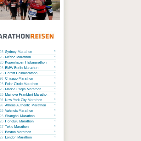
.26
Sydney Marathon
.26
Médoc Marathon
.26
Kopenhagen Halbmarathon
.26
BMW Berlin-Marathon
.26
Cardiff Halbmarathon
.26
Chicago Marathon
.26
Polar Circle Marathon
.26
Marine Corps Marathon
.26
Mainova Frankfurt Maratho...
.26
New York City Marathon
.26
Athens Authentic Marathon
.26
Valencia Marathon
.26
Shanghai Marathon
.26
Honolulu Marathon
.27
Tokio Marathon
.27
Boston Marathon
.27
London Marathon