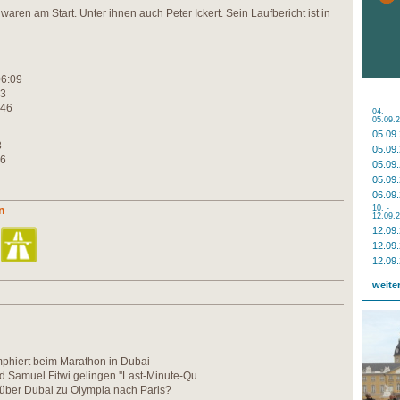
aren am Start. Unter ihnen auch Peter Ickert. Sein Laufbericht ist in
06:09
33
:46
04. -
05.09.
05.09
8
05.09
26
05.09
05.09
06.09
10. -
n
12.09.
12.09
12.09
12.09
weite
phiert beim Marathon in Dubai
d Samuel Fitwi gelingen ''Last-Minute-Qu...
 über Dubai zu Olympia nach Paris?