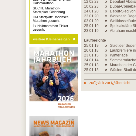
12.02.23
Debütant Abdisa
Halbmarathon
10.02.23
Dubai-Comeback
SUCHE Marathon-
24.01.20
Debüt-Sieg von 
Startzplatz Oldenburg
22.01.20
Worknesh Degef
HM Startplatz Bodensee
Marathon gesucht
03.01.20
Weltklasseläufer
25.01.19
Spektakuläre St
1x Halbmarathon Ticket
gesucht
23.01.19
Abraham macht 
Laufberichte
25.01.19
Stadt der Super
26.01.18
Laufpremiere i
23.01.15
Winter ade
24.01.14
Sommermärchen 
25.01.13
Marathon der 
25.01.13
Wüsten-Stadt d
zurï¿½ck zur ï¿½bersicht