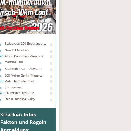
Swiss Alps 100 Endurance ...
26
Gondo Marathon
26
.26
Allgäu Panorama Marathon
Madrisa Trail
26
Saalbach Trail u. Skyrace
26
100 Meilen Berlin (Mauerw...
26
.26
RAG Hartfüßler Trail
Kärnten läuft
26
.26
Churfirsten Trail Run
Resia Rosolina Relay
26