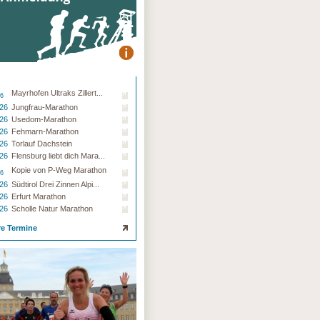
Mayrhofen Ultraks Zillert...
26
.26
Jungfrau-Marathon
.26
Usedom-Marathon
.26
Fehmarn-Marathon
.26
Torlauf Dachstein
.26
Flensburg liebt dich Mara...
Kopie von P-Weg Marathon
26
.26
Südtirol Drei Zinnen Alpi...
.26
Erfurt Marathon
.26
Scholle Natur Marathon
re Termine