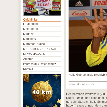
Quicklinks
Laufberichte
Meldungen
Magazin
Marktplatz
Marathon-Suche
MARATHON JAHRBUCH
NEWS MAGAZIN
Autoren
Impressum / Datenschutz
Kontakt
Haile Gebrselassie (Archivbil
© marathon4you.de
Der Marathon-Weltrekord (2:03:5
Dubai 2:06:09 und blieb damit d
gut beim Start, ich hatte Sch
haben“, sagte er nach dem Lauf