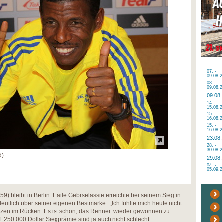
07. -
09.08.
08. -
09.08.
09.08
14. -
15.08.
15. -
16.08.
15. -
16.08.
23.08
28. -
30.08.
d)
29.08
04. -
05.09.
9) bleibt in Berlin. Haile Gebrselassie erreichte bei seinem Sieg in
eutlich über seiner eigenen Bestmarke. „Ich fühlte mich heute nicht
merzen im Rücken. Es ist schön, das Rennen wieder gewonnen zu
. 250.000 Dollar Siegprämie sind ja auch nicht schlecht.