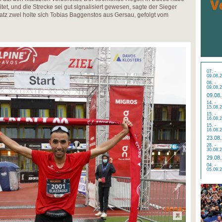
tet, und die Strecke sei gut signalisiert gewesen, sagte der Sieger
latz zwei holte sich Tobias Baggenstos aus Gersau, gefolgt vom
07. -
09.08.
08. -
09.08.
09.08
14. -
15.08.
15. -
16.08.
15. -
16.08.
23.08
28. -
30.08.
29.08
04. -
05.09.