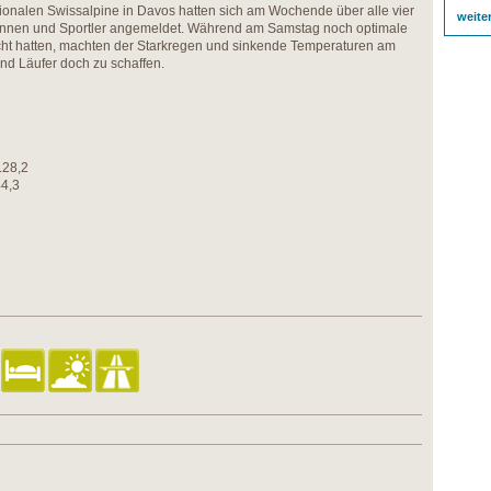
tionalen Swissalpine in Davos hatten sich am Wochende über alle vier
weite
rinnen und Sportler angemeldet. Während am Samstag noch optimale
ht hatten, machten der Starkregen und sinkende Temperaturen am
nd Läufer doch zu schaffen.
3:12.28,2
4.44,3
6
8,9
7