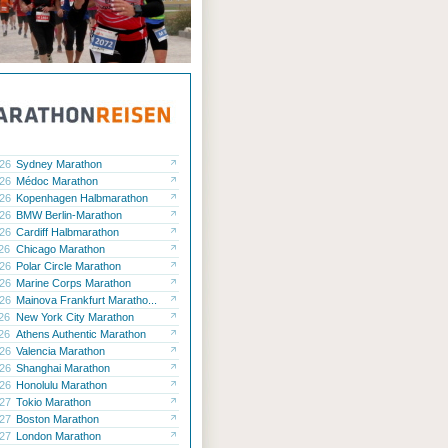
.26
Sydney Marathon
.26
Médoc Marathon
.26
Kopenhagen Halbmarathon
.26
BMW Berlin-Marathon
.26
Cardiff Halbmarathon
.26
Chicago Marathon
.26
Polar Circle Marathon
.26
Marine Corps Marathon
.26
Mainova Frankfurt Maratho...
.26
New York City Marathon
.26
Athens Authentic Marathon
.26
Valencia Marathon
.26
Shanghai Marathon
.26
Honolulu Marathon
.27
Tokio Marathon
.27
Boston Marathon
.27
London Marathon