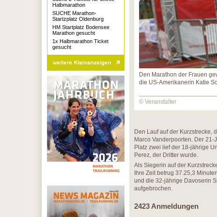
Halbmarathon
SUCHE Marathon-
Startzplatz Oldenburg
HM Startplatz Bodensee
Marathon gesucht
1x Halbmarathon Ticket
gesucht
Den Marathon der Frauen g
die US-Amerikanerin Katie S
© Veranstalter
Den Lauf auf der Kurzstrecke, 
Marco Vanderpoorten. Der 21-Jä
Platz zwei lief der 18-jährige
Perez, der Dritter wurde.
Als Siegerin auf der Kurzstrec
Ihre Zeit betrug 37.25,3 Minute
und die 32-jährige Davoserin 
aufgebrochen.
2423 Anmeldungen