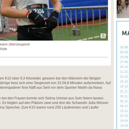
ewann überzeugend
30.08
chide
05.09
20.09
27.09
04.10
11.10
24.10
den K10 über 9,3 Kilometer, gewann bei den Männern der Belgier
25.10
hrige liess sich eine Siegerzeit von 33.58,8 Minuten aufschreiben. Auf
25.10
 Unterengadiner Noe Näff aus Sent vor dem Spanier Martin da Alava
01.11
09.11
ke bei den Frauen konnte sich Selina Ummel aus Suhr feiern lassen.
06.12
n. Es folgten auf den Plätzen zwei und drei die Schwedin Julia Nilsson
06.12
Sina Sprecher. Zum K10 waren rund 250 Läuferinnen und Läufer
13.12
07.03
19.04
24.04