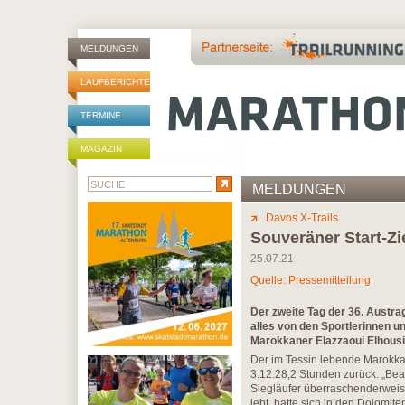
MELDUNGEN
LAUFBERICHTE
TERMINE
MAGAZIN
MELDUNGEN
Davos X-Trails
Souveräner Start-Zi
25.07.21
Quelle: Pressemitteilung
Der zweite Tag der 36. Austr
alles von den Sportlerinnen u
Marokkaner Elazzaoui Elhousi
Der im Tessin lebende Marokkan
3:12.28,2 Stunden zurück. „Beau
Siegläufer überraschenderweise
lebt, hatte sich in den Dolomi