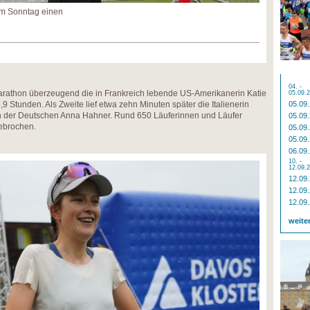
am Sonntag einen
04. -
rathon überzeugend die in Frankreich lebende US-Amerikanerin Katie
05.09.
,9 Stunden. Als Zweite lief etwa zehn Minuten später die Italienerin
05.09
 von der Deutschen Anna Hahner. Rund 650 Läuferinnen und Läufer
05.09
ebrochen.
05.09
05.09
06.09
10. -
12.09.
12.09
12.09
12.09
weite