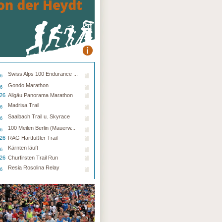
Swiss Alps 100 Endurance ...
26
Gondo Marathon
26
.26
Allgäu Panorama Marathon
Madrisa Trail
26
Saalbach Trail u. Skyrace
26
100 Meilen Berlin (Mauerw...
26
.26
RAG Hartfüßler Trail
Kärnten läuft
26
.26
Churfirsten Trail Run
Resia Rosolina Relay
26