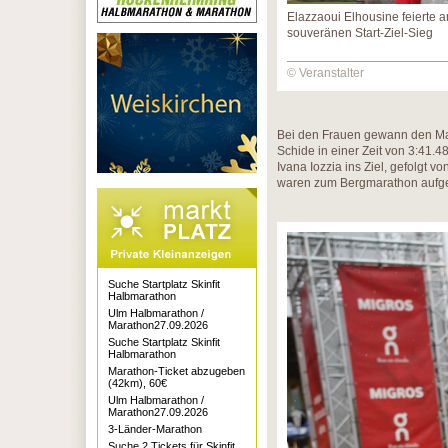
Elazzaoui Elhousine feierte 
souveränen Start-Ziel-Sieg
© Veranstalter
Bei den Frauen gewann den Ma
Schide in einer Zeit von 3:41.48
Ivana Iozzia ins Ziel, gefolgt
waren zum Bergmarathon aufg
Suche Startplatz Skinfit
Halbmarathon
Ulm Halbmarathon /
Marathon27.09.2026
Suche Startplatz Skinfit
Halbmarathon
Marathon-Ticket abzugeben
(42km), 60€
Ulm Halbmarathon /
Marathon27.09.2026
3-Länder-Marathon
Suche 2 Tickets für Skinfit