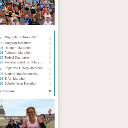
Mayrhofen Ultraks Zillert...
26
.26
Jungfrau-Marathon
.26
Usedom-Marathon
.26
Fehmarn-Marathon
.26
Torlauf Dachstein
.26
Flensburg liebt dich Mara...
Kopie von P-Weg Marathon
26
.26
Südtirol Drei Zinnen Alpi...
.26
Erfurt Marathon
.26
Scholle Natur Marathon
re Termine