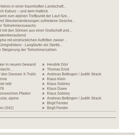
rlebnis in einer traumhaften Landschaft...
ch Kyburz – und dem Hattrick
wird zum alpinen Treffpunkt der Lauf-Sze...
und Streckenänderungen zufriedene Gesiche...
her Teilnehmerzuwachs
 mit den Söhnen aus einer Grafschaft und...
d atemberaubend
e mit eindrücklichen Auftritten zweier ...
Königsdistanz - Langläufer als Startlä...
e Steigerung der Teilnehmerzahlen
iker in neuem Gewand
Hendrik Dörr
gedacht…
Thomas Enck
 den Davoser X-Trails
Andreas Bettingen / Judith Strack
erne
Klaus Klein
de lebt
Klaus Sobirey
 78
Klaus Duwe
tionsreichen Pfaden
Klaus Sobirey
ular, alpine
Andreas Bettingen / Judith Strack
Birgit Fender
en (S42)
Birgit Fender