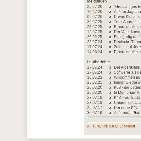
Meldungen
25.07.26
''Grossartiges E
16.07.26
Auf der Jagd na
09.07.26
Davos Klosters 
26.07.25
Trotz Abbruch 
23.07.25
Erneut deutlic
12.07.25
Der Vater kommt
26.02.25
Einzigartig un
28.07.24
Deutsche Triumph
17.07.24
Zu dritt auf der 
14.06.24
Erneut deutlich
Laufberichte
27.07.24
Der Alpenklass
27.07.24
Schwerer als 
30.07.22
Willkommen auf
25.07.21
Immer wieder g
26.07.20
K68 - die Legen
25.07.20
In Memoriam K
27.07.19
K43 – auf tradi
28.07.18
Unique, spectac
29.07.17
Der neue K47
30.07.16
Auf neuen Pfad
zurï¿½ck zur ï¿½bersicht