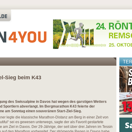
TE
el-Sieg beim K43
agung des Swissalpine in Davos hat wegen des garstigen Wetters
nd Sportlern abverlangt. Im Bergmarathon K43 feierte der
ne am Sonntag einen souveränen Start-Ziel-Sieg.
er legte die klassische Marathon-Distanz am Berg in einer Zeit von
tiful“ sei es gewesen unterwegs, sagte der als Favorit gestartete
 am Ziel in Davos. Der 29-Jährige, der seit über drei Jahren im Tessin
ten auf den Marathon vorbereitet. Der strömende Regen in Davos habe