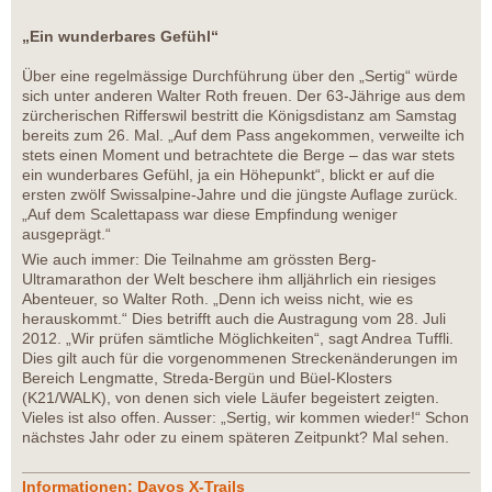
„Ein wunderbares Gefühl“
Über eine regelmässige Durchführung über den „Sertig“ würde
sich unter anderen Walter Roth freuen. Der 63-Jährige aus dem
zürcherischen Rifferswil bestritt die Königsdistanz am Samstag
bereits zum 26. Mal. „Auf dem Pass angekommen, verweilte ich
stets einen Moment und betrachtete die Berge – das war stets
ein wunderbares Gefühl, ja ein Höhepunkt“, blickt er auf die
ersten zwölf Swissalpine-Jahre und die jüngste Auflage zurück.
„Auf dem Scalettapass war diese Empfindung weniger
ausgeprägt.“
Wie auch immer: Die Teilnahme am grössten Berg-
Ultramarathon der Welt beschere ihm alljährlich ein riesiges
Abenteuer, so Walter Roth. „Denn ich weiss nicht, wie es
herauskommt.“ Dies betrifft auch die Austragung vom 28. Juli
2012. „Wir prüfen sämtliche Möglichkeiten“, sagt Andrea Tuffli.
Dies gilt auch für die vorgenommenen Streckenänderungen im
Bereich Lengmatte, Streda-Bergün und Büel-Klosters
(K21/WALK), von denen sich viele Läufer begeistert zeigten.
Vieles ist also offen. Ausser: „Sertig, wir kommen wieder!“ Schon
nächstes Jahr oder zu einem späteren Zeitpunkt? Mal sehen.
Informationen: Davos X-Trails