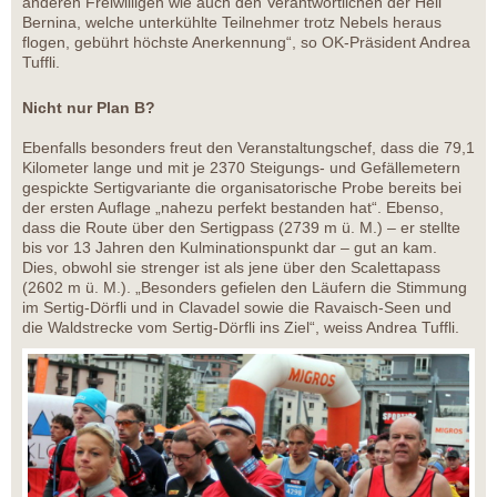
anderen Freiwilligen wie auch den Verantwortlichen der Heli
Bernina, welche unterkühlte Teilnehmer trotz Nebels heraus
flogen, gebührt höchste Anerkennung“, so OK-Präsident Andrea
Tuffli.
Nicht nur Plan B?
Ebenfalls besonders freut den Veranstaltungschef, dass die 79,1
Kilometer lange und mit je 2370 Steigungs- und Gefällemetern
gespickte Sertigvariante die organisatorische Probe bereits bei
der ersten Auflage „nahezu perfekt bestanden hat“. Ebenso,
dass die Route über den Sertigpass (2739 m ü. M.) – er stellte
bis vor 13 Jahren den Kulminationspunkt dar – gut an kam.
Dies, obwohl sie strenger ist als jene über den Scalettapass
(2602 m ü. M.). „Besonders gefielen den Läufern die Stimmung
im Sertig-Dörfli und in Clavadel sowie die Ravaisch-Seen und
die Waldstrecke vom Sertig-Dörfli ins Ziel“, weiss Andrea Tuffli.