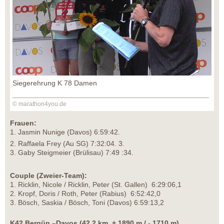
Siegerehrung K 78 Damen
© marathon4you.de
Frauen:
1. Jasmin Nunige (Davos) 6:59:42.
2. Raffaela Frey (Au SG) 7:32:04. 3.
3. Gaby Steigmeier (Brülisau) 7:49 :34.
Couple (Zweier-Team):
1. Ricklin, Nicole / Ricklin, Peter (St. Gallen) 6:29:06,1
2. Kropf, Doris / Roth, Peter (Rabius) 6:52:42,0
3. Bösch, Saskia / Bösch, Toni (Davos) 6:59:13,2
K42 Bergün –Davos (42,2 km, + 1890 m / - 1710 m)