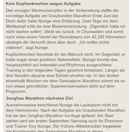
Kein Kopfzerbrechen wegen Aufgabe
Den einzigen Wertmutstropfen in der Vorbereitung stellte die
vorzeitige Aufgabe am Graubünden Marathon Ende Juni dar.
Doch dafür hatte Nunige eine Erklärung: Zwei Tage vor dem
Wettkampf erlitt sie eine Blasenentzündung. „Eigentlich hätte ich
nicht starten sollen“, blickt sie zurück. In Churwalden und somit
nach etwa einem Viertel der Renndistanz von 42,195 Kilometern
obsiegte die Vernunft dann aber doch. „Ich wollte nichts
riskieren“, sagt Nunige.
Kopfzerbrechen bereitete ihr der Abbruch nicht. Im Gegenteil; er
hatte sogar einen positiven Nebeneffekt: Nunige konnte das
hauptsächlich auf Intensität und Rhythmus ausgerichtete
Training in den folgenden Tagen gewohnt fortsetzen. Länger als
drei Stunden dauerte eine Einheit ohnehin nie. In den letzten
eineinhalb Wochen vor dem Swissalpine Marathon nimmt sie es
nun etwas gemütlicher; Superkompensation steht auf dem
Programm.
Jungfrau Marathon nächstes Ziel
Ausnahmsweise beschliesst Nunige die Laufsaison nicht mit
dem Heimrennen. Nach der Aufgabe am Graubünden Marathon
hat sie den Jungfrau Marathon ins Auge gefasst. Am Start
stehen wird am ersten September-Samstag auch ihr Ehemann
und Trainer Guy Nunige. Der frühere Mittelstreckler begleitete
die Kronfavoritin des Swissalpine Marathon in deren