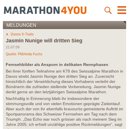
MELDUNGEN
Davos X-Trails
Jasmin Nunige will dritten Sieg
21.07.09
Quelle: PM/Anita Fuchs
Fernsehbilder als Ansporn in delikaten Rennphasen
Bei ihrer fünften Teilnahme am K78 des Swissalpine Marathon in
Davos strebt Jasmin Nunige den dritten Sieg an. Zuversicht
hinsichtlich der Verwirklichung dieses Vorhabens verleiht der
Bündnerin die zufrieden stellende Vorbereitung. Jasmin Nunige
denkt gerne an den letztjährigen Swissalpine Marathon.
Nachhaltig in Erinnerung blieb ihr insbesondere der
stimmungsvolle und von vielen Emotionen geprägte Zieleinlauf.
Aber auch der von ihr ebenfalls bravourös gemeisterte Auftritt im
Sportpanorama des Schweizer Fernsehen am Tag nach dem
Triumph. „Das Echo war noch grösser als nach meinem Sieg im
Jahre 2005; ich erhielt unzählige positive Rückmeldungen“, sagt