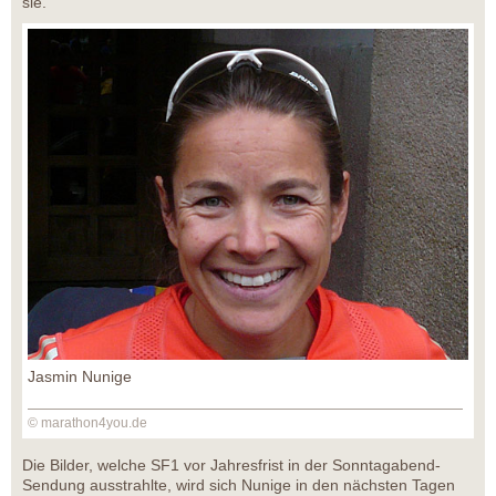
sie.
Jasmin Nunige
© marathon4you.de
Die Bilder, welche SF1 vor Jahresfrist in der Sonntagabend-
Sendung ausstrahlte, wird sich Nunige in den nächsten Tagen