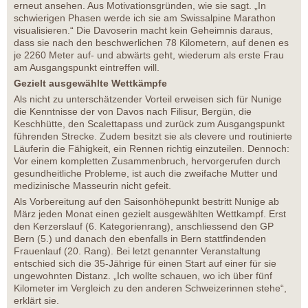
erneut ansehen. Aus Motivationsgründen, wie sie sagt. „In
schwierigen Phasen werde ich sie am Swissalpine Marathon
visualisieren.“ Die Davoserin macht kein Geheimnis daraus,
dass sie nach den beschwerlichen 78 Kilometern, auf denen es
je 2260 Meter auf- und abwärts geht, wiederum als erste Frau
am Ausgangspunkt eintreffen will.
Gezielt ausgewählte Wettkämpfe
Als nicht zu unterschätzender Vorteil erweisen sich für Nunige
die Kenntnisse der von Davos nach Filisur, Bergün, die
Keschhütte, den Scalettapass und zurück zum Ausgangspunkt
führenden Strecke. Zudem besitzt sie als clevere und routinierte
Läuferin die Fähigkeit, ein Rennen richtig einzuteilen. Dennoch:
Vor einem kompletten Zusammenbruch, hervorgerufen durch
gesundheitliche Probleme, ist auch die zweifache Mutter und
medizinische Masseurin nicht gefeit.
Als Vorbereitung auf den Saisonhöhepunkt bestritt Nunige ab
März jeden Monat einen gezielt ausgewählten Wettkampf. Erst
den Kerzerslauf (6. Kategorienrang), anschliessend den GP
Bern (5.) und danach den ebenfalls in Bern stattfindenden
Frauenlauf (20. Rang). Bei letzt genannter Veranstaltung
entschied sich die 35-Jährige für einen Start auf einer für sie
ungewohnten Distanz. „Ich wollte schauen, wo ich über fünf
Kilometer im Vergleich zu den anderen Schweizerinnen stehe“,
erklärt sie.