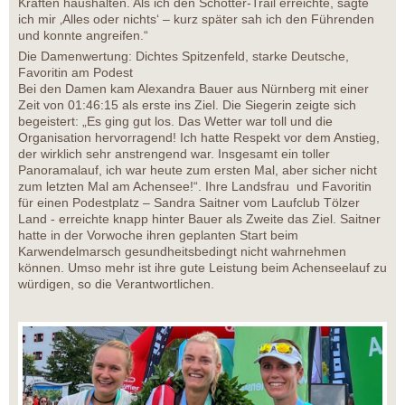
Kräften haushalten. Als ich den Schotter-Trail erreichte, sagte
ich mir ‚Alles oder nichts‘ – kurz später sah ich den Führenden
und konnte angreifen.“
Die Damenwertung: Dichtes Spitzenfeld, starke Deutsche,
Favoritin am Podest
Bei den Damen kam Alexandra Bauer aus Nürnberg mit einer
Zeit von 01:46:15 als erste ins Ziel. Die Siegerin zeigte sich
begeistert: „Es ging gut los. Das Wetter war toll und die
Organisation hervorragend! Ich hatte Respekt vor dem Anstieg,
der wirklich sehr anstrengend war. Insgesamt ein toller
Panoramalauf, ich war heute zum ersten Mal, aber sicher nicht
zum letzten Mal am Achensee!“. Ihre Landsfrau und Favoritin
für einen Podestplatz – Sandra Saitner vom Laufclub Tölzer
Land - erreichte knapp hinter Bauer als Zweite das Ziel. Saitner
hatte in der Vorwoche ihren geplanten Start beim
Karwendelmarsch gesundheitsbedingt nicht wahrnehmen
können. Umso mehr ist ihre gute Leistung beim Achenseelauf zu
würdigen, so die Verantwortlichen.