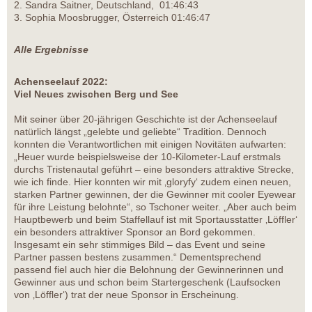
2. Sandra Saitner, Deutschland, 01:46:43
3. Sophia Moosbrugger, Österreich 01:46:47
Alle Ergebnisse
Achenseelauf 2022:
Viel Neues zwischen Berg und See
Mit seiner über 20-jährigen Geschichte ist der Achenseelauf
natürlich längst „gelebte und geliebte“ Tradition. Dennoch
konnten die Verantwortlichen mit einigen Novitäten aufwarten:
„Heuer wurde beispielsweise der 10-Kilometer-Lauf erstmals
durchs Tristenautal geführt – eine besonders attraktive Strecke,
wie ich finde. Hier konnten wir mit ‚gloryfy‘ zudem einen neuen,
starken Partner gewinnen, der die Gewinner mit cooler Eyewear
für ihre Leistung belohnte“, so Tschoner weiter. „Aber auch beim
Hauptbewerb und beim Staffellauf ist mit Sportausstatter ‚Löffler‘
ein besonders attraktiver Sponsor an Bord gekommen.
Insgesamt ein sehr stimmiges Bild – das Event und seine
Partner passen bestens zusammen.“ Dementsprechend
passend fiel auch hier die Belohnung der Gewinnerinnen und
Gewinner aus und schon beim Startergeschenk (Laufsocken
von ‚Löffler‘) trat der neue Sponsor in Erscheinung.