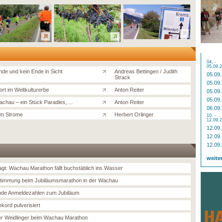
04. -
05.09.
nde und kein Ende in Sicht
Andreas Bettingen / Judith
05.09
Strack
05.09
ort im Weltkulturerbe
Anton Reiter
05.09
05.09
achau – ein Stück Paradies, ...
Anton Reiter
06.09
am Strome
Herbert Orlinger
10. -
12.09.
12.09
12.09
12.09
weite
gt: Wachau Marathon fällt buchstäblich ins Wasser
timmung beim Jubiläumsmarathon in der Wachau
nde Anmeldezahlen zum Jubiläum
kord pulverisiert
r Weidlinger beim Wachau Marathon