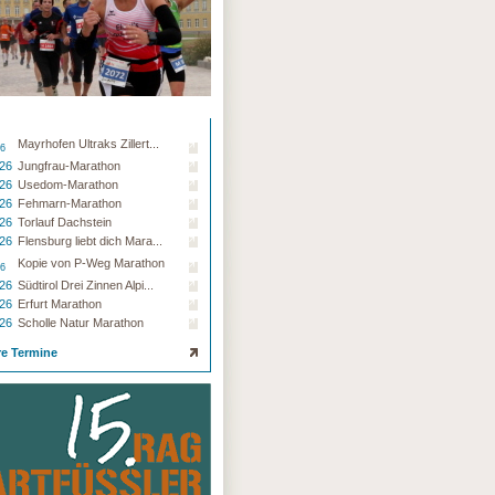
Mayrhofen Ultraks Zillert...
26
.26
Jungfrau-Marathon
.26
Usedom-Marathon
.26
Fehmarn-Marathon
.26
Torlauf Dachstein
.26
Flensburg liebt dich Mara...
Kopie von P-Weg Marathon
26
.26
Südtirol Drei Zinnen Alpi...
.26
Erfurt Marathon
.26
Scholle Natur Marathon
re Termine