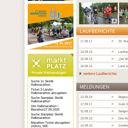
LAUFBERICHTE
17.09.17
20. Ru
14.09.14
Laufsp
15.09.13
„Die W
16.09.12
Land 
weitere Laufberichte
Suche 2x Skinfit-
Halbmarathon
MELDUNGEN
Ticket 3-Länder-
Halbmarathon abzugeben
12.09.24
Abgesa
Suche Startplatz Skinfit
Halbmarathon
17.09.17
Gute S
Ulm Halbmarathon /
Marathon27.09.2026
31.08.17
Steige
Suche Startplatz Skinfit
Halbmarathon
19.09.10
Den Re
Marathon-Ticket abzugeben
14.09.10
Günthe
(42km), 60€