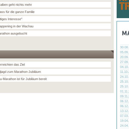
alben geht nichts mehr
ass für die ganze Familie
tiges Interesse''
appening in der Wachau
rathon ausgebucht
30.08
05.09
20.09
27.09
rreichten das Ziel
04.10
jagd zum Marathon-Jubiläum
11.10
24.10
-Marathon ist für Jubiläum bereit
25.10
25.10
01.11
09.11
06.12
06.12
13.12
07.03
19.04
24.04