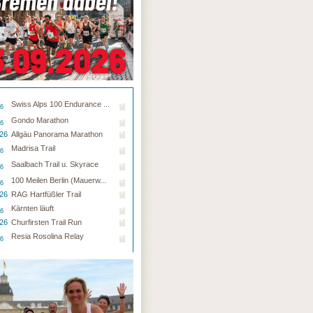
Swiss Alps 100 Endurance ...
26
Gondo Marathon
26
.26
Allgäu Panorama Marathon
Madrisa Trail
26
Saalbach Trail u. Skyrace
26
100 Meilen Berlin (Mauerw...
26
.26
RAG Hartfüßler Trail
Kärnten läuft
26
.26
Churfirsten Trail Run
Resia Rosolina Relay
26