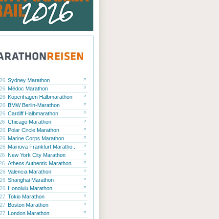
.26
Sydney Marathon
.26
Médoc Marathon
.26
Kopenhagen Halbmarathon
.26
BMW Berlin-Marathon
.26
Cardiff Halbmarathon
.26
Chicago Marathon
.26
Polar Circle Marathon
.26
Marine Corps Marathon
.26
Mainova Frankfurt Maratho...
.26
New York City Marathon
.26
Athens Authentic Marathon
.26
Valencia Marathon
.26
Shanghai Marathon
.26
Honolulu Marathon
.27
Tokio Marathon
.27
Boston Marathon
.27
London Marathon