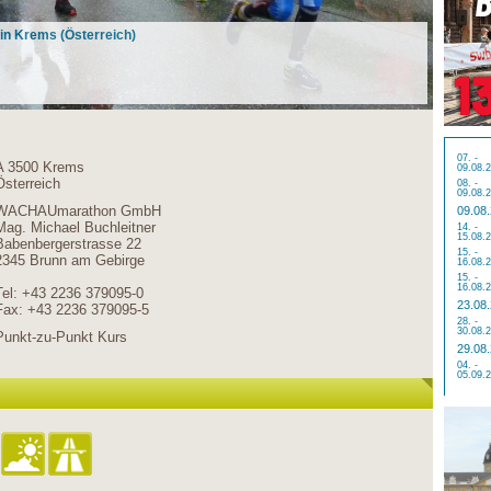
n Krems (Österreich)
07. -
A 3500 Krems
09.08.
Österreich
08. -
09.08.
WACHAUmarathon GmbH
09.08
Mag. Michael Buchleitner
14. -
15.08.
Babenbergerstrasse 22
15. -
2345 Brunn am Gebirge
16.08.
15. -
16.08.
Tel: +43 2236 379095-0
23.08
Fax: +43 2236 379095-5
28. -
30.08.
Punkt-zu-Punkt Kurs
29.08
04. -
05.09.