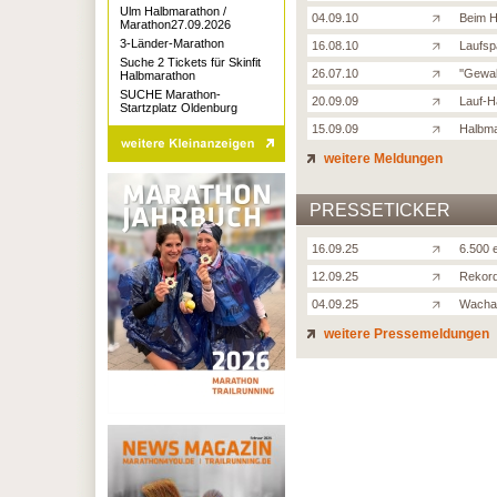
Ulm Halbmarathon /
04.09.10
Beim H
Marathon27.09.2026
3-Länder-Marathon
16.08.10
Laufsp
Suche 2 Tickets für Skinfit
26.07.10
''Gewal
Halbmarathon
SUCHE Marathon-
20.09.09
Lauf-H
Startzplatz Oldenburg
15.09.09
Halbma
weitere Meldungen
PRESSETICKER
16.09.25
6.500 e
12.09.25
Rekord
04.09.25
Wachau
weitere Pressemeldungen