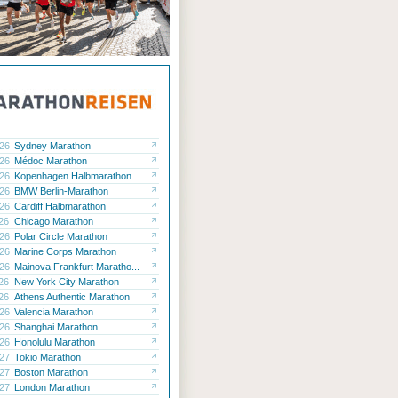
.26
Sydney Marathon
.26
Médoc Marathon
.26
Kopenhagen Halbmarathon
.26
BMW Berlin-Marathon
.26
Cardiff Halbmarathon
.26
Chicago Marathon
.26
Polar Circle Marathon
.26
Marine Corps Marathon
.26
Mainova Frankfurt Maratho...
.26
New York City Marathon
.26
Athens Authentic Marathon
.26
Valencia Marathon
.26
Shanghai Marathon
.26
Honolulu Marathon
.27
Tokio Marathon
.27
Boston Marathon
.27
London Marathon