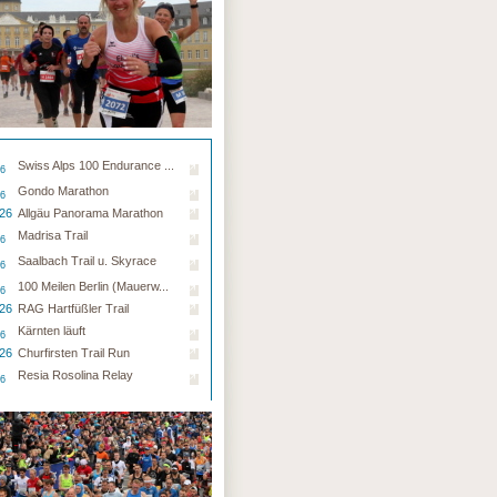
Swiss Alps 100 Endurance ...
26
Gondo Marathon
26
.26
Allgäu Panorama Marathon
Madrisa Trail
26
Saalbach Trail u. Skyrace
26
100 Meilen Berlin (Mauerw...
26
.26
RAG Hartfüßler Trail
Kärnten läuft
26
.26
Churfirsten Trail Run
Resia Rosolina Relay
26