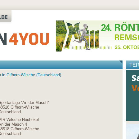
TE
 in Gifhorn-Wilsche (Deutschland)
Sportanlage ''An der Masch''
38518 Gifhorn-Wilsche
Deutschland
VfR Wilsche-Neubokel
An der Masch 4
38518 Gifhorn-Wilsche
Deutschland