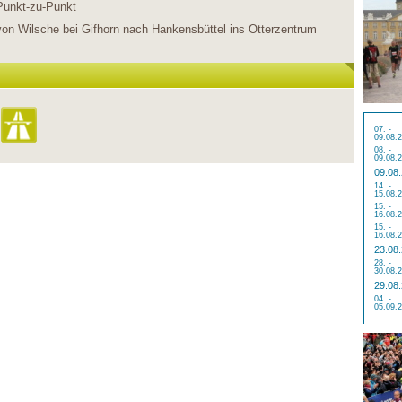
Punkt-zu-Punkt
von Wilsche bei Gifhorn nach Hankensbüttel ins Otterzentrum
07. -
09.08.
08. -
09.08.
09.08
14. -
15.08.
15. -
16.08.
15. -
16.08.
23.08
28. -
30.08.
29.08
04. -
05.09.