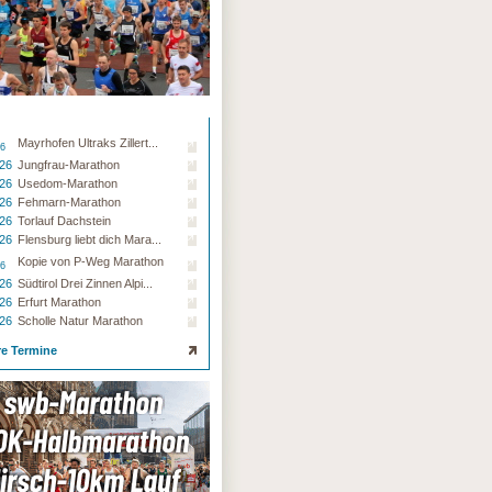
Mayrhofen Ultraks Zillert...
26
.26
Jungfrau-Marathon
.26
Usedom-Marathon
.26
Fehmarn-Marathon
.26
Torlauf Dachstein
.26
Flensburg liebt dich Mara...
Kopie von P-Weg Marathon
26
.26
Südtirol Drei Zinnen Alpi...
.26
Erfurt Marathon
.26
Scholle Natur Marathon
re Termine