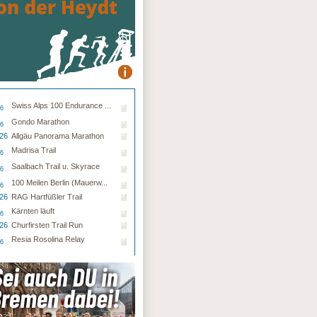
Swiss Alps 100 Endurance ...
26
Gondo Marathon
26
.26
Allgäu Panorama Marathon
Madrisa Trail
26
Saalbach Trail u. Skyrace
26
100 Meilen Berlin (Mauerw...
26
.26
RAG Hartfüßler Trail
Kärnten läuft
26
.26
Churfirsten Trail Run
Resia Rosolina Relay
26