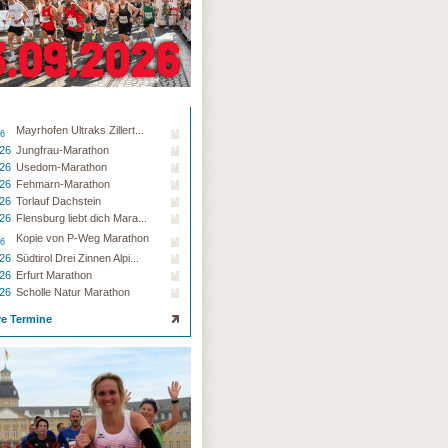
Mayrhofen Ultraks Zillert...
26
.26
Jungfrau-Marathon
.26
Usedom-Marathon
.26
Fehmarn-Marathon
.26
Torlauf Dachstein
.26
Flensburg liebt dich Mara...
Kopie von P-Weg Marathon
26
.26
Südtirol Drei Zinnen Alpi...
.26
Erfurt Marathon
.26
Scholle Natur Marathon
re Termine