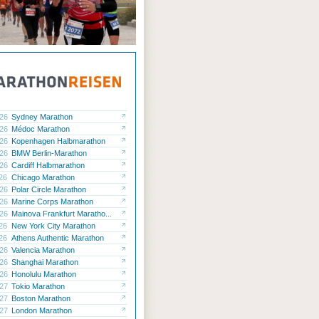
.26
Sydney Marathon
.26
Médoc Marathon
.26
Kopenhagen Halbmarathon
.26
BMW Berlin-Marathon
.26
Cardiff Halbmarathon
.26
Chicago Marathon
.26
Polar Circle Marathon
.26
Marine Corps Marathon
.26
Mainova Frankfurt Maratho...
.26
New York City Marathon
.26
Athens Authentic Marathon
.26
Valencia Marathon
.26
Shanghai Marathon
.26
Honolulu Marathon
.27
Tokio Marathon
.27
Boston Marathon
.27
London Marathon