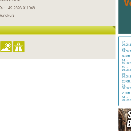
Tel: +49 2393 911048
Rundkurs
07. -
09.08.
08. -
09.08.
09.08
14. -
15.08.
15. -
16.08.
15. -
16.08.
23.08
28. -
30.08.
29.08
04. -
05.09.