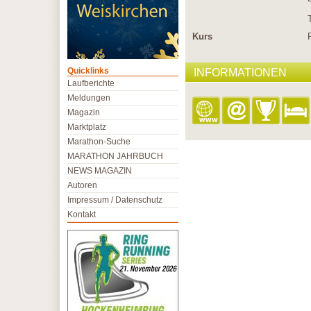
Kurs
Quicklinks
INFORMATIONEN
Laufberichte
Meldungen
Magazin
Marktplatz
Marathon-Suche
MARATHON JAHRBUCH
NEWS MAGAZIN
Autoren
Impressum / Datenschutz
Kontakt