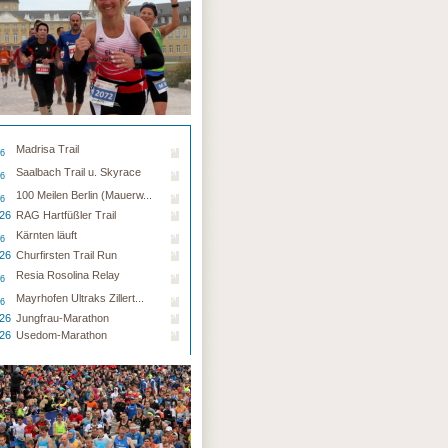
Madrisa Trail
26
Saalbach Trail u. Skyrace
26
100 Meilen Berlin (Mauerw...
26
.26
RAG Hartfüßler Trail
Kärnten läuft
26
.26
Churfirsten Trail Run
Resia Rosolina Relay
26
Mayrhofen Ultraks Zillert...
26
.26
Jungfrau-Marathon
.26
Usedom-Marathon