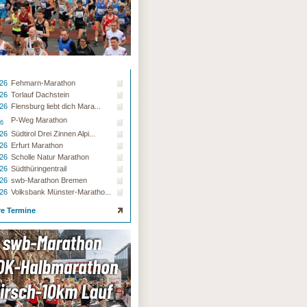
.26
Fehmarn-Marathon
.26
Torlauf Dachstein
.26
Flensburg liebt dich Mara...
P-Weg Marathon
26
.26
Südtirol Drei Zinnen Alpi...
.26
Erfurt Marathon
.26
Scholle Natur Marathon
.26
Südthüringentrail
.26
swb-Marathon Bremen
.26
Volksbank Münster-Maratho...
re Termine