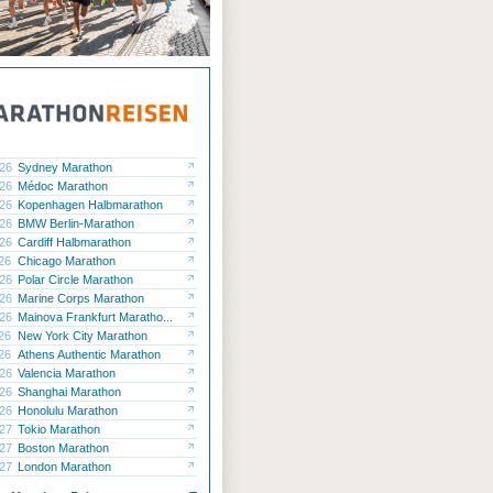
.26
Sydney Marathon
.26
Médoc Marathon
.26
Kopenhagen Halbmarathon
.26
BMW Berlin-Marathon
.26
Cardiff Halbmarathon
.26
Chicago Marathon
.26
Polar Circle Marathon
.26
Marine Corps Marathon
.26
Mainova Frankfurt Maratho...
.26
New York City Marathon
.26
Athens Authentic Marathon
.26
Valencia Marathon
.26
Shanghai Marathon
.26
Honolulu Marathon
.27
Tokio Marathon
.27
Boston Marathon
.27
London Marathon