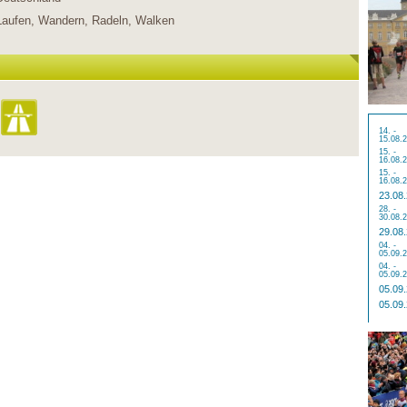
Laufen, Wandern, Radeln, Walken
14. -
15.08.
15. -
16.08.
15. -
16.08.
23.08
28. -
30.08.
29.08
04. -
05.09.
04. -
05.09.
05.09
05.09