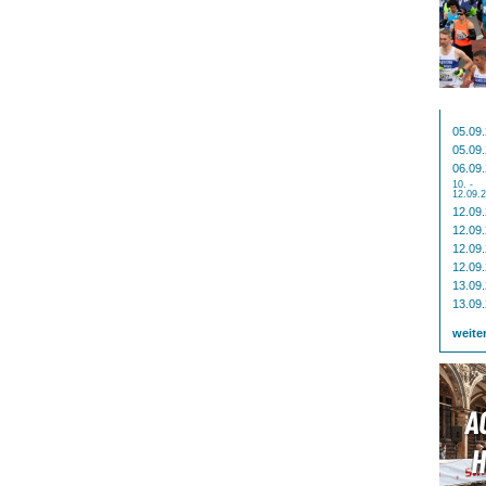
05.09
05.09
06.09
10. -
12.09.
12.09
12.09
12.09
12.09
13.09
13.09
weite