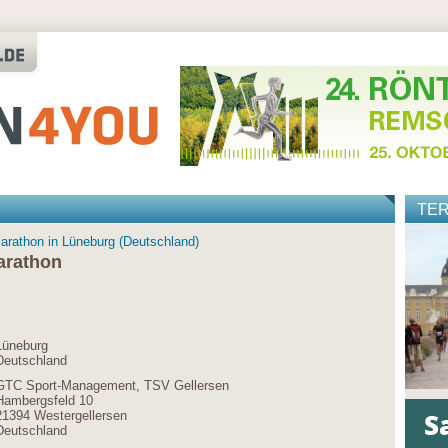
TE
Marathon in Lüneburg (Deutschland)
arathon
Lüneburg
Deutschland
GTC Sport-Management, TSV Gellersen
Hambergsfeld 10
21394 Westergellersen
Deutschland