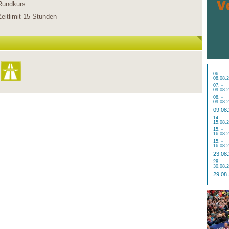
Rundkurs
Zeitlimit 15 Stunden
06. -
08.08.
07. -
09.08.
08. -
09.08.
09.08
14. -
15.08.
15. -
16.08.
15. -
16.08.
23.08
28. -
30.08.
29.08