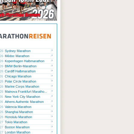
.26
Sydney Marathon
.26
Médoc Marathon
.26
Kopenhagen Halbmarathon
.26
BMW Berlin-Marathon
.26
Cardiff Halbmarathon
.26
Chicago Marathon
.26
Polar Circle Marathon
.26
Marine Corps Marathon
.26
Mainova Frankfurt Maratho...
.26
New York City Marathon
.26
Athens Authentic Marathon
.26
Valencia Marathon
.26
Shanghai Marathon
.26
Honolulu Marathon
.27
Tokio Marathon
.27
Boston Marathon
.27
London Marathon