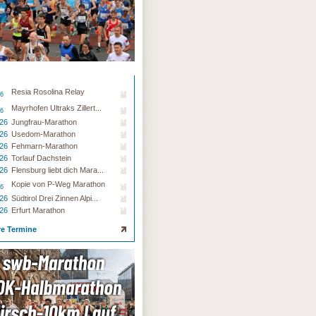
Resia Rosolina Relay
26
Mayrhofen Ultraks Zillert...
26
.26
Jungfrau-Marathon
.26
Usedom-Marathon
.26
Fehmarn-Marathon
.26
Torlauf Dachstein
.26
Flensburg liebt dich Mara...
Kopie von P-Weg Marathon
26
.26
Südtirol Drei Zinnen Alpi...
.26
Erfurt Marathon
re Termine