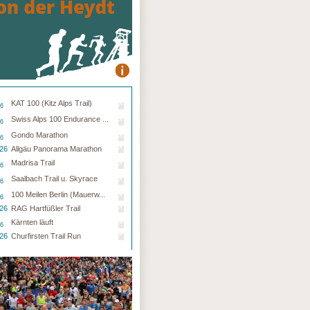
KAT 100 (Kitz Alps Trail)
26
Swiss Alps 100 Endurance ...
26
Gondo Marathon
26
.26
Allgäu Panorama Marathon
Madrisa Trail
26
Saalbach Trail u. Skyrace
26
100 Meilen Berlin (Mauerw...
26
.26
RAG Hartfüßler Trail
Kärnten läuft
26
.26
Churfirsten Trail Run