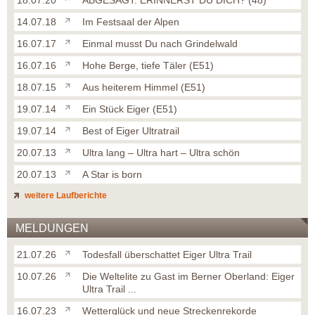
18.07.20
ABGESAGT: ERINNERST DU DICH? (48)
14.07.18
Im Festsaal der Alpen
16.07.17
Einmal musst Du nach Grindelwald
16.07.16
Hohe Berge, tiefe Täler (E51)
18.07.15
Aus heiterem Himmel (E51)
19.07.14
Ein Stück Eiger (E51)
19.07.14
Best of Eiger Ultratrail
20.07.13
Ultra lang – Ultra hart – Ultra schön
20.07.13
A Star is born
weitere Laufberichte
MELDUNGEN
21.07.26
Todesfall überschattet Eiger Ultra Trail
10.07.26
Die Weltelite zu Gast im Berner Oberland: Eiger
Ultra Trail ...
16.07.23
Wetterglück und neue Streckenrekorde