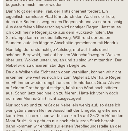
begeistern mich immer wieder.
Dann folgt der erste Trail, der Trittsicherheit fordert. Ein
eigentlich harmloser Pfad führt durch den Wald in die Tiefe,
doch der Boden ist wegen des Regens ab und zu sehr rutschig.
Aus dem feinen Niederschlag wird richtiger Regen. Jetzt muss
ich doch meine Regenjacke aus dem Rucksack holen. Die
Stirnlampe kann nun ebenfalls weg. Während der ersten
Stunden laufe ich längere Abschnitte gemeinsam mit Hendrik.
Nun folgt der erste richtige Aufstieg, mal auf Trails durch
schönen Bergwald, mal auf breiten Wirtschaftswegen. Wolken
über uns, Wolken unter uns, ab und zu sind wir mittendrin. Der
Nebel wird zu unserem ständigen Begleiter.
Da die Wolken die Sicht nach oben verhüllen, können wir nicht
erkennen, wie weit es noch bis zum Gipfel ist. Der kalte Regen
nervt! Immer wieder umgibt uns nur konturloses Grau. Als wir
auf einem Grat bergauf steigen, kühlt uns Wind noch stärker
aus. Schon jetzt beginne ich zu frieren. Hätte ich vorhin doch
nur mein Merino-Shirt nicht ausgezogen!
Nur noch ab und zu reißt der Nebel ein wenig auf, so dass ich
wenigstens einen kleinen Ausschnitt der Umgebung erkennen
kann. Endlich erreichen wir bei ca. km 15 auf 2572 m Höhe den
Mont Brulé. Nun geht es nur noch ein kurzes Stück bergab,
dann kommen wir endlich zur ersten Verpflegungsstelle an der