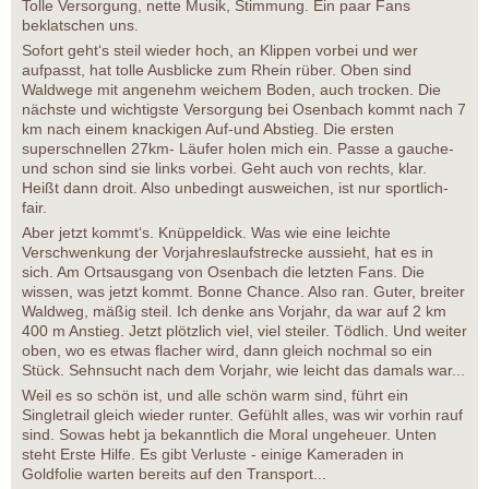
Tolle Versorgung, nette Musik, Stimmung. Ein paar Fans
beklatschen uns.
Sofort geht‘s steil wieder hoch, an Klippen vorbei und wer
aufpasst, hat tolle Ausblicke zum Rhein rüber. Oben sind
Waldwege mit angenehm weichem Boden, auch trocken. Die
nächste und wichtigste Versorgung bei Osenbach kommt nach 7
km nach einem knackigen Auf-und Abstieg. Die ersten
superschnellen 27km- Läufer holen mich ein. Passe a gauche-
und schon sind sie links vorbei. Geht auch von rechts, klar.
Heißt dann droit. Also unbedingt ausweichen, ist nur sportlich-
fair.
Aber jetzt kommt‘s. Knüppeldick. Was wie eine leichte
Verschwenkung der Vorjahreslaufstrecke aussieht, hat es in
sich. Am Ortsausgang von Osenbach die letzten Fans. Die
wissen, was jetzt kommt. Bonne Chance. Also ran. Guter, breiter
Waldweg, mäßig steil. Ich denke ans Vorjahr, da war auf 2 km
400 m Anstieg. Jetzt plötzlich viel, viel steiler. Tödlich. Und weiter
oben, wo es etwas flacher wird, dann gleich nochmal so ein
Stück. Sehnsucht nach dem Vorjahr, wie leicht das damals war...
Weil es so schön ist, und alle schön warm sind, führt ein
Singletrail gleich wieder runter. Gefühlt alles, was wir vorhin rauf
sind. Sowas hebt ja bekanntlich die Moral ungeheuer. Unten
steht Erste Hilfe. Es gibt Verluste - einige Kameraden in
Goldfolie warten bereits auf den Transport...