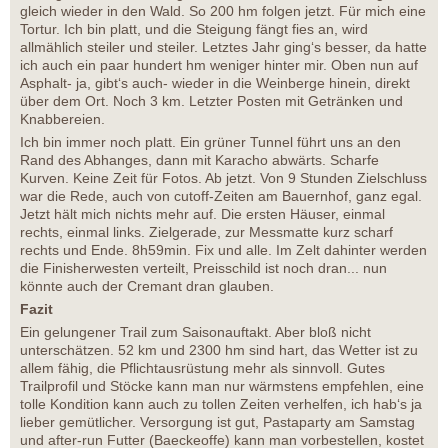
gleich wieder in den Wald. So 200 hm folgen jetzt. Für mich eine
Tortur. Ich bin platt, und die Steigung fängt fies an, wird
allmählich steiler und steiler. Letztes Jahr ging‘s besser, da hatte
ich auch ein paar hundert hm weniger hinter mir. Oben nun auf
Asphalt- ja, gibt‘s auch- wieder in die Weinberge hinein, direkt
über dem Ort. Noch 3 km. Letzter Posten mit Getränken und
Knabbereien.
Ich bin immer noch platt. Ein grüner Tunnel führt uns an den
Rand des Abhanges, dann mit Karacho abwärts. Scharfe
Kurven. Keine Zeit für Fotos. Ab jetzt. Von 9 Stunden Zielschluss
war die Rede, auch von cutoff-Zeiten am Bauernhof, ganz egal.
Jetzt hält mich nichts mehr auf. Die ersten Häuser, einmal
rechts, einmal links. Zielgerade, zur Messmatte kurz scharf
rechts und Ende. 8h59min. Fix und alle. Im Zelt dahinter werden
die Finisherwesten verteilt, Preisschild ist noch dran... nun
könnte auch der Cremant dran glauben.
Fazit
Ein gelungener Trail zum Saisonauftakt. Aber bloß nicht
unterschätzen. 52 km und 2300 hm sind hart, das Wetter ist zu
allem fähig, die Pflichtausrüstung mehr als sinnvoll. Gutes
Trailprofil und Stöcke kann man nur wärmstens empfehlen, eine
tolle Kondition kann auch zu tollen Zeiten verhelfen, ich hab‘s ja
lieber gemütlicher. Versorgung ist gut, Pastaparty am Samstag
und after-run Futter (Baeckeoffe) kann man vorbestellen, kostet