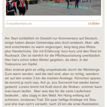
© marathon4you.de
14 Bilder
Am Start schließlich im Gewühl nur Kommentare auf Deutsch,
einige haben diesen Geheimtipp also doch entdeckt. Aber: alle
sind entschieden zu warm angezogen, lang-lang plus Mütze
plus Handschuhe. Die mit Erfahrung: kurz-kurz und den Rest im
Rucksack. Der ist nämlich für die Pflichtausrüstung unerlässlich.
Hier hat‘s schon tolles Wetter gegeben, da oben, in der
Todeszone am Gipfel...
Aber erstmal geht es völlig unspektakulär durch die Weinberge.
Zum warm werden, weil die steil sind, aber so richtig, wandern
wir auf den ersten 3 km die meisten Anstiege. Körnchen sparen,
da kommt ja noch was. Ach ja, ans Sonnenöl hat wieder keiner
gedacht. Lorenz bricht mit Kraft durch die Wolken, schöner kann
man kaum laufen. Aber was das für die zarte Läuferhaut
bedeutet... also zügig in den Wald. Am Hang entlang auf
schönem, trockenen Trail. Ein paar heftige Anstiege mit Stau
und ehe man sich‘s versieht, nach 10 km die erste Raststation.