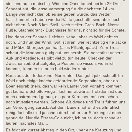
steil und auch matschig. Wie eine Oase taucht bei km 29 Drei
Schoepf auf, die letzte Versorgung für die nächsten 14 km.
Lange war nicht klar, ob es sie geben würde, das Wetter
halt...Immerhin haben wir die Hälfte geschafft, sind aber noch
nicht oben. Noch 3 km. Steil. Noch steiler. Gras. Bach. Nasse
Füße. Stacheldraht - Durchlässe für uns, nicht so für die Schafe.
Und dann der Schnee. Leichter Nebel, aber im Wald geht es
noch. Und nun der Wind. Gut ist dran, wer rechtzeitig eine Jacke
und Mütze übergezogen hat (alles Pflichtgepäck). Zum Trost
schaut die Madonna gütig auf uns herab. Sie beschützt unsere
Auf- und Abstiege, es gibt viel zu tun heute. Checken der
Zwischenzeit. Gut aufgelegte Posten, sie wissen, wenn ich
komme, können sie auch bald wieder runter.
Raus aus der Todeszone. Nur runter. Das geht jetzt schnell. Im
Wald noch einige knöchelgefährdende Serpentinen, aber ab
Boenlesgrab (nein, das war kein Läufer vom Vorjahr) kommen
gut laufbare Schotterwege , fast nur abwärts. Trotzdem ist das
auch anstrengend genug, ein paar Körnchen müssen schon
noch investiert werden. Schöne Waldwege und Trails führen uns
zur Versorgung zurück. Auf dem Bauernhof wird es allmählich
ruhig, fast alle sind ja schon durch, aber zur Stärkung ist noch
genug da. Nur die Elsass-Cola nicht, ich muss doch schneller
laufen, nächstes Mal...
Es folgt ein kurzer Abstieg in den Ort, über eine Kreuzung und