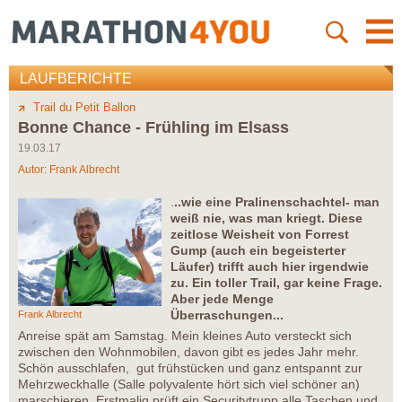
LAUFBERICHTE
Trail du Petit Ballon
Bonne Chance - Frühling im Elsass
19.03.17
Autor:
Frank Albrecht
.
..wie eine Pralinenschachtel- man
weiß nie, was man kriegt. Diese
zeitlose Weisheit von Forrest
Gump (auch ein begeisterter
Läufer) trifft auch hier irgendwie
zu. Ein toller Trail, gar keine Frage.
Aber jede Menge
Überraschungen...
Frank Albrecht
Anreise spät am Samstag. Mein kleines Auto versteckt sich
zwischen den Wohnmobilen, davon gibt es jedes Jahr mehr.
Schön ausschlafen, gut frühstücken und ganz entspannt zur
Mehrzweckhalle (Salle polyvalente hört sich viel schöner an)
marschieren. Erstmalig prüft ein Securitytrupp alle Taschen und