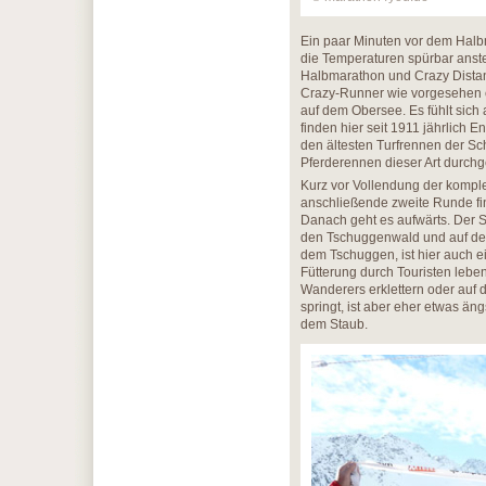
Ein paar Minuten vor dem Halb
die Temperaturen spürbar anstei
Halbmarathon und Crazy Distan
Crazy-Runner wie vorgesehen er
auf dem Obersee. Es fühlt sich 
finden hier seit 1911 jährlich 
den ältesten Turfrennen der Sc
Pferderennen dieser Art durchge
Kurz vor Vollendung der kompl
anschließende zweite Runde fin
Danach geht es aufwärts. Der S
den Tschuggenwald und auf de
dem Tschuggen, ist hier auch ein
Fütterung durch Touristen lebe
Wanderers erklettern oder auf 
springt, ist aber eher etwas än
dem Staub.