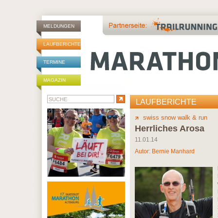
MELDUNGEN
LAUFBERICHTE
TERMINE
MAGAZIN
LAUFBERICHTE
swiss snow walk & run
Herrliches Arosa
11.01.14
Autor:
Bernie Manhard