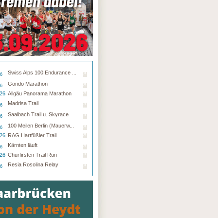
Swiss Alps 100 Endurance ...
26
Gondo Marathon
26
.26
Allgäu Panorama Marathon
Madrisa Trail
26
Saalbach Trail u. Skyrace
26
100 Meilen Berlin (Mauerw...
26
.26
RAG Hartfüßler Trail
Kärnten läuft
26
.26
Churfirsten Trail Run
Resia Rosolina Relay
26