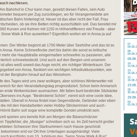
auch nachlesen.
Am Bahnhof in Chur kann man, gesetzt diesen Falles, sein Auto
Kilometer bequem per Zug zurücklegen, wo für Vorangemeldete am
ätischen Bahn hinterlegt ist. Heuer ist das aber nicht der Fall, Frau
tscheiden, ob sie ihre Betten richtig ausschütteln soll. Das bereitet mir
n 360 Kurven und Kehren mit 1150 m Höhendifferenz viel Freude - aber
s Snow Walk & Run auswirken? Eigentlich wollen wir in Arosa ja auf
07. -
hmen: Der Winter beginnt ab 1700 Meter über Seehöhe und das ist so
09.08.
 Arosa. Keine Schneeflocke ziert bis dahin die sonst so kritische
08. -
09.08.
nur mehr die Hauptstraße einigermaßen schneefrei zu passieren, alle
09.08
nterlich schneebedeckt. Und auch auf den Bergen und unserem
14. -
st alles weiß soweit das Auge reicht, ein richtiger Wintertraum. Der
15.08.
gsgebiet von Arosa, flankiert von wichtigen Infrastrukturpunkten, wie
15. -
16.08.
und der Bergbahn hinauf auf das Weisshorn.
15. -
16.08.
e des Tages wird uns zwar wolkiges, aber schönes Winterwetter mit
23.08
ereich für den Veranstaltungstag prognostiziert. Schon beim Anmarsch
28. -
n erste Wolkenlücken ausmachen. Mir fallen bunt bestrickte Sitzbänke
30.08.
ersees ins Auge. “Bestrickend Schön”, nennt sich eine coole Idee,
29.08
stalten. Überall in Arosa findet man Gegenstände, Geländer oder eben
04. -
05.09.
die mit den Handarbeiten vieler Hobby-Strickerinnen und auch -
 Hörnli Bahn soll sogar eine komplette Gondel umstrickt sein.
elt spielen uns bereits früh am Morgen die Bäseschränzer
 Tippfehler, die „Musiger“ schreiben sich so. Im Zelt herrscht großer
eldeten Schweizer ihre Startnummern nach Hause geschickt
 bekommen erst vor Ort ihre Unterlagen ausgehändigt. Viele
och kurzfristig zum 10. Jubiläum des „Swiss Snow Walk & Run“