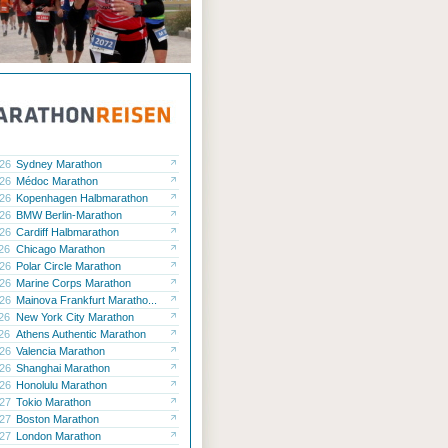
.26
Sydney Marathon
.26
Médoc Marathon
.26
Kopenhagen Halbmarathon
.26
BMW Berlin-Marathon
.26
Cardiff Halbmarathon
.26
Chicago Marathon
.26
Polar Circle Marathon
.26
Marine Corps Marathon
.26
Mainova Frankfurt Maratho...
.26
New York City Marathon
.26
Athens Authentic Marathon
.26
Valencia Marathon
.26
Shanghai Marathon
.26
Honolulu Marathon
.27
Tokio Marathon
.27
Boston Marathon
.27
London Marathon