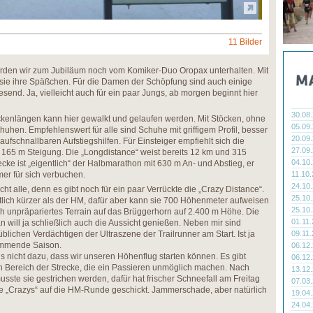
11 Bilder
en wir zum Jubiläum noch vom Komiker-Duo Oropax unterhalten. Mit
 sie ihre Späßchen. Für die Damen der Schöpfung sind auch einige
end. Ja, vielleicht auch für ein paar Jungs, ab morgen beginnt hier
30.08
eckenlängen kann hier gewalkt und gelaufen werden. Mit Stöcken, ohne
05.09
uhen. Empfehlenswert für alle sind Schuhe mit griffigem Profil, besser
20.09
ufschnallbaren Aufstiegshilfen. Für Einsteiger empfiehlt sich die
27.09
d 165 m Steigung. Die „Longdistance“ weist bereits 12 km und 315
04.10
ke ist „eigentlich“ der Halbmarathon mit 630 m An- und Abstieg, er
er für sich verbuchen.
11.10
24.10
ht alle, denn es gibt noch für ein paar Verrückte die „Crazy Distance“.
25.10
ntlich kürzer als der HM, dafür aber kann sie 700 Höhenmeter aufweisen
25.10
rch unpräpariertes Terrain auf das Brüggerhorn auf 2.400 m Höhe. Die
01.11
will ja schließlich auch die Aussicht genießen. Neben mir sind
üblichen Verdächtigen der Ultraszene der Trailrunner am Start. Ist ja
09.11
kommende Saison.
06.12
s nicht dazu, dass wir unseren Höhenflug starten können. Es gibt
06.12
Bereich der Strecke, die ein Passieren unmöglich machen. Nach
13.12
sste sie gestrichen werden, dafür hat frischer Schneefall am Freitag
07.03
ie „Crazys“ auf die HM-Runde geschickt. Jammerschade, aber natürlich
19.04
24.04