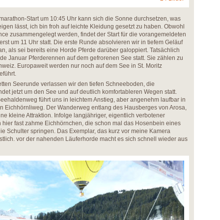
marathon-Start um 10:45 Uhr kann sich die Sonne durchsetzen, was
gen lässt, ich bin froh auf leichte Kleidung gesetzt zu haben. Obwohl
ce zusammengelegt werden, findet der Start für die vorangemeldeten
st um 11 Uhr statt. Die erste Runde absolvieren wir in tiefem Geläuf
an, als sei bereits eine Horde Pferde darüber galoppiert. Tatsächlich
Ende Januar Pferderennen auf dem gefrorenen See statt. Sie zählen zu
hweiz. Europaweit werden nur noch auf dem See in St. Moritz
führt.
etten Seerunde verlassen wir den tiefen Schneeboden, die
det jetzt um den See und auf deutlich komfortableren Wegen statt.
eehaldenweg führt uns in leichtem Anstieg, aber angenehm laufbar in
n Eichhörnliweg. Der Wanderweg entlang des Hausberges von Arosa,
e kleine Attraktion. Infolge langjähriger, eigentlich verbotener
n hier fast zahme Eichhörnchen, die schon mal das Hosenbein eines
die Schulter springen. Das Exemplar, das kurz vor meine Kamera
gstlich. vor der nahenden Läuferhorde macht es sich schnell wieder aus