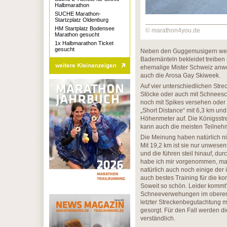
Halbmarathon
SUCHE Marathon-
Startzplatz Oldenburg
HM Startplatz Bodensee
© marathon4you.de
Marathon gesucht
1x Halbmarathon Ticket
gesucht
Neben den Guggemusigern werd
Bademänteln bekleidet treiben
ehemalige Mister Schweiz anwes
auch die Arosa Gay Skiweek.
Auf vier unterschiedlichen Str
Stöcke oder auch mit Schneesch
noch mit Spikes versehen oder a
„Short Distance“ mit 6,3 km un
Höhenmeter auf. Die Königsstrec
kann auch die meisten Teilnehm
Die Meinung haben natürlich nic
Mit 19,2 km ist sie nur unwese
und die führen steil hinauf, du
habe ich mir vorgenommen, man 
natürlich auch noch einige der 
auch bestes Training für die 
Soweit so schön. Leider kommt’
Schneeverwehungen im oberen 
letzter Streckenbegutachtung mu
gesorgt. Für den Fall werden d
verständlich.