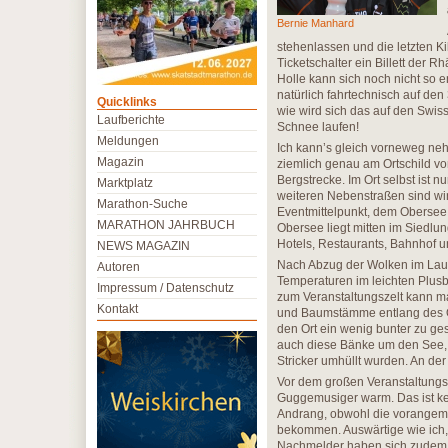
Bernie Manhard
stehenlassen und die letzten 
Ticketschalter ein Billett der Rh
Holle kann sich noch nicht so en
natürlich fahrtechnisch auf de
Quicklinks
wie wird sich das auf den Swis
Laufberichte
Schnee laufen!
Meldungen
Ich kann’s gleich vorneweg ne
Magazin
ziemlich genau am Ortschild von
Bergstrecke. Im Ort selbst ist 
Marktplatz
weiteren Nebenstraßen sind wi
Marathon-Suche
Eventmittelpunkt, dem Obersee i
MARATHON JAHRBUCH
Obersee liegt mitten im Siedlun
Hotels, Restaurants, Bahnhof 
NEWS MAGAZIN
Nach Abzug der Wolken im Lauf
Autoren
Temperaturen im leichten Plusb
Impressum / Datenschutz
zum Veranstaltungszelt kann ma
Kontakt
und Baumstämme entlang des Ob
den Ort ein wenig bunter zu ge
auch diese Bänke um den See, 
Stricker umhüllt wurden. An der
Vor dem großen Veranstaltungsz
Guggemusiger warm. Das ist kein
Andrang, obwohl die vorangem
bekommen. Auswärtige wie ich,
Nachmelder haben sich zudem n