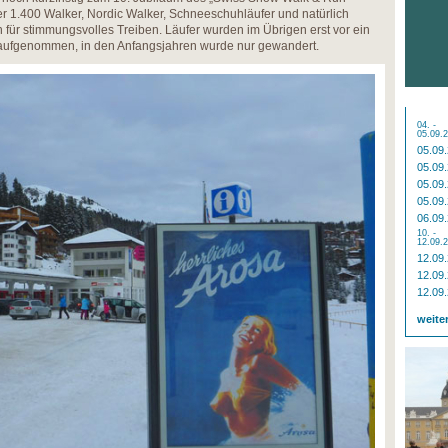
r 1.400 Walker, Nordic Walker, Schneeschuhläufer und natürlich
ür stimmungsvolles Treiben. Läufer wurden im Übrigen erst vor ein
 aufgenommen, in den Anfangsjahren wurde nur gewandert.
04. -
05.09.
05.09
05.09
05.09
05.09
06.09
10. -
12.09.
12.09
12.09
12.09
weite