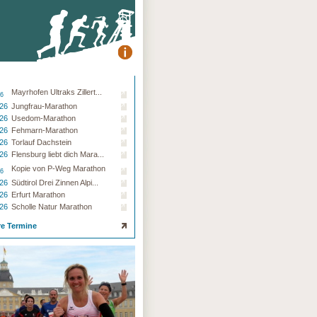
Mayrhofen Ultraks Zillert...
26
.26
Jungfrau-Marathon
.26
Usedom-Marathon
.26
Fehmarn-Marathon
.26
Torlauf Dachstein
.26
Flensburg liebt dich Mara...
Kopie von P-Weg Marathon
26
.26
Südtirol Drei Zinnen Alpi...
.26
Erfurt Marathon
.26
Scholle Natur Marathon
re Termine