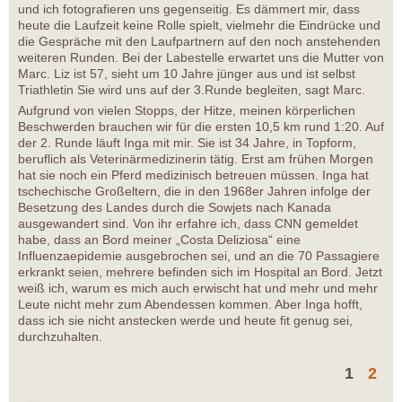
und ich fotografieren uns gegenseitig. Es dämmert mir, dass
heute die Laufzeit keine Rolle spielt, vielmehr die Eindrücke und
die Gespräche mit den Laufpartnern auf den noch anstehenden
weiteren Runden. Bei der Labestelle erwartet uns die Mutter von
Marc. Liz ist 57, sieht um 10 Jahre jünger aus und ist selbst
Triathletin Sie wird uns auf der 3.Runde begleiten, sagt Marc.
Aufgrund von vielen Stopps, der Hitze, meinen körperlichen
Beschwerden brauchen wir für die ersten 10,5 km rund 1:20. Auf
der 2. Runde läuft Inga mit mir. Sie ist 34 Jahre, in Topform,
beruflich als Veterinärmedizinerin tätig. Erst am frühen Morgen
hat sie noch ein Pferd medizinisch betreuen müssen. Inga hat
tschechische Großeltern, die in den 1968er Jahren infolge der
Besetzung des Landes durch die Sowjets nach Kanada
ausgewandert sind. Von ihr erfahre ich, dass CNN gemeldet
habe, dass an Bord meiner „Costa Deliziosa“ eine
Influenzaepidemie ausgebrochen sei, und an die 70 Passagiere
erkrankt seien, mehrere befinden sich im Hospital an Bord. Jetzt
weiß ich, warum es mich auch erwischt hat und mehr und mehr
Leute nicht mehr zum Abendessen kommen. Aber Inga hofft,
dass ich sie nicht anstecken werde und heute fit genug sei,
durchzuhalten.
1
2