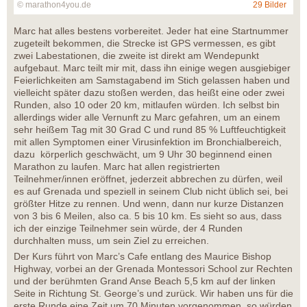
© marathon4you.de
29 Bilder
Marc hat alles bestens vorbereitet. Jeder hat eine Startnummer
zugeteilt bekommen, die Strecke ist GPS vermessen, es gibt
zwei Labestationen, die zweite ist direkt am Wendepunkt
aufgebaut. Marc teilt mir mit, dass ihn einige wegen ausgiebiger
Feierlichkeiten am Samstagabend im Stich gelassen haben und
vielleicht später dazu stoßen werden, das heißt eine oder zwei
Runden, also 10 oder 20 km, mitlaufen würden. Ich selbst bin
allerdings wider alle Vernunft zu Marc gefahren, um an einem
sehr heißem Tag mit 30 Grad C und rund 85 % Luftfeuchtigkeit
mit allen Symptomen einer Virusinfektion im Bronchialbereich,
dazu körperlich geschwächt, um 9 Uhr 30 beginnend einen
Marathon zu laufen. Marc hat allen registrierten
Teilnehmer/innen eröffnet, jederzeit abbrechen zu dürfen, weil
es auf Grenada und speziell in seinem Club nicht üblich sei, bei
größter Hitze zu rennen. Und wenn, dann nur kurze Distanzen
von 3 bis 6 Meilen, also ca. 5 bis 10 km. Es sieht so aus, dass
ich der einzige Teilnehmer sein würde, der 4 Runden
durchhalten muss, um sein Ziel zu erreichen.
Der Kurs führt von Marc’s Cafe entlang des Maurice Bishop
Highway, vorbei an der Grenada Montessori School zur Rechten
und der berühmten Grand Anse Beach 5,5 km auf der linken
Seite in Richtung St. George’s und zurück. Wir haben uns für die
erste Runde eine Zeit um 70 Minuten vorgenommen, so würden