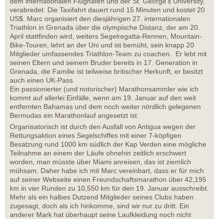
dem internationalen Flughafen und der St. George’s University,
verabredet. Die Taxifahrt dauert rund 15 Minuten und kostet 20
US$. Marc organisiert den diesjährigen 27. internationalen
Triathlon in Grenada über die olympische Distanz, der am 20.
April stattfinden wird, weiters Segelregatta-Rennen, Mountain-
Bike-Touren, lehrt an der Uni und ist bemüht, sein knapp 20
Mitglieder umfassendes Triathlon-Team zu coachen. Er lebt mit
seinen Eltern und seinem Bruder bereits in 17. Generation in
Grenada, die Familie ist teilweise britischer Herkunft, er besitzt
auch einen UK-Pass.
Ein passionierter (und notorischer) Marathonsammler wie ich
kommt auf allerlei Einfälle, wenn am 19. Januar auf den weit
entfernten Bahamas und dem noch weiter nördlich gelegenen
Bermudas ein Marathonlauf angesetzt ist.
Organisatorisch ist durch den Ausfall von Antigua wegen der
Rettungsaktion eines Segelschiffes mit einer 7-köpfigen
Besatzung rund 1000 km südlich der Kap Verden eine mögliche
Teilnahme an einem der Läufe ohnehin zeitlich erschwert
worden, man müsste über Miami anreisen, das ist ziemlich
mühsam. Daher habe ich mit Marc vereinbart, dass er für mich
auf seiner Webseite einen Freundschaftsmarathon über 42,195
km in vier Runden zu 10,550 km für den 19. Januar ausschreibt.
Mehr als ein halbes Dutzend Mitglieder seines Clubs haben
zugesagt, doch als ich hinkomme, sind wir nur zu dritt. Ein
anderer Mark hat überhaupt seine Laufkleidung noch nicht