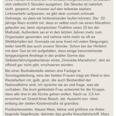
sich vielleicht 5 Stunden ausgehen. Die Strecke ist natürlich
nicht gesperrt, wir müssen auf den teilweise starken
Linksverkehr aufpassen, es gibt aber zumeist schmale
Gehwege, so dass wir hintereinander laufen können. Der 32-
jährige Marc erzählt mir, dass er selbst noch nie einen Marathon
gelaufen sei, beim olympischen Triathlon seien 10 km der
Maßstab. Außerdem sei er in den letzten Jahren mehr zum
Organisator geworden und nehme nicht mehr so oft an
Wettkämpfen teil. Grenada sei eine Insel mit vielen Steigungen,
leider betrifft das auch unsere Strecke. Schon bei der Hinfahrt
mit dem Taxi ist mir aufgefallen, dass einige bevorstehende
langgezogene Anstiege in der prallen Sonne das
Selbsterfahrungsabenteuer eines „Grenada-Marathons“, den es
offiziell gar nicht gibt, erschweren würden.
Bei einer Bushaltestelle stehen drei Farbige in
Sonntagskleidung, eine der beiden Frauen trägt ein Kleid in den
Rastafarben rot, gelb, grün, die auch Bestandteil der
Nationalfahne sind. Ich spreche sie an und frage, was sie
vorhaben. Die bunt gekleidete Frau antwortet für die Gruppe,
dass alle drei in die Kirche gehen wollen. Nach ca. 3,5 km
erreichen wir Grand Anse Beach, die Aussicht von oben
entlang der steilen Küstenstraße ist grandios.
Postkartenwetter, blaues Meer, kleine und größere vor Anker
liegende Segelboote, dahinter das große Kreuzfahrtschiff. Marc