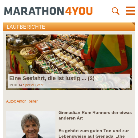
LAUFBERICHTE
Eine Seefahrt, die ist lustig ... (2)
19.01.14
Special Event
Autor:
Anton Reiter
Grenadian Rum Runners der etwas
anderen Art
Es gehört zum guten Ton und zur
Lebensweise auf Grenada, „the