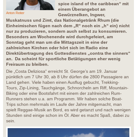
spice island of the caribbean“ mit
einem Überangebot an
Anton Reiter
Gewürznelken, Ingwer,
Muskatnuss und Zimt, das Nationalgetränk Rhum (die
Einheimischen fügen nach dem „R“ noch ein „h“ ein) nicht
nur zu produzieren, sondern auch selbst zu konsumieren.
Besonders am Wochenende wird durchgefeiert, am
Sonntag geht man um die Mittagszeit in eine der
zahlreichen Kirchen oder hört sich im Radio eine
Direktübertragung des Gottesdienstes „contra the sinners“
an. Da scheint für sportliche Betätigungen eher wenig
Freiraum zu bleiben.
Die „Costa Deliziosa“ erreicht St. George’s am 19. Januar
pünktlich um 7 Uhr 30, ab 8 Uhr dürfen die 2800 Passagiere an
Land gehen. Viele haben einen Ausflug gebucht, Trekking-
Tours, Zip-Lining, Tauchgänge, Schnorcheln am Riff, Mountain-
Biking oder eine Bootsfahrt mit einem der zahlreichen Rum-
Runners stehen u.a. am Programm. Wir haben solche Boat-
Trips schon mehrmals im Laufe der Jahre mitgemacht, man
spielt Reggae-Musik an Bord, es wird getanzt und nach wenigen
Stunden sind einige schon im Öl. Aber es macht Spaß, dabei zu
sein.