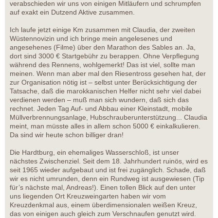
verabschieden wir uns von einigen Mitläufern und schrumpfen
auf exakt ein Dutzend Aktive zusammen.
Ich laufe jetzt einige Km zusammen mit Claudia, der zweiten
Wüstennovizin und ich bringe mein angelesenes und
angesehenes (Filme) über den Marathon des Sables an. Ja,
dort sind 3000 € Startgebühr zu berappen. Ohne Verpflegung
während des Rennens, wohlgemerkt! Das ist viel, sollte man
meinen. Wenn man aber mal den Riesentross gesehen hat, der
zur Organisation nötig ist – selbst unter Berücksichtigung der
Tatsache, daß die marokkanischen Helfer nicht sehr viel dabei
verdienen werden – muß man sich wundern, daß sich das
rechnet. Jeden Tag Auf- und Abbau einer Kleinstadt, mobile
Müllverbrennungsanlage, Hubschrauberunterstützung... Claudia
meint, man müsste alles in allem schon 5000 € einkalkulieren.
Da sind wir heute schon billiger dran!
Die Hardtburg, ein ehemaliges Wasserschloß, ist unser
nächstes Zwischenziel. Seit dem 18. Jahrhundert ruinös, wird es
seit 1965 wieder aufgebaut und ist frei zugänglich. Schade, daß
wir es nicht umrunden, denn ein Rundweg ist ausgewiesen (Tip
für’s nächste mal, Andreas!). Einen tollen Blick auf den unter
uns liegenden Ort Kreuzweingarten haben wir vom
Kreuzdenkmal aus, einem überdimensionalen weißen Kreuz,
das von einigen auch gleich zum Verschnaufen genutzt wird.