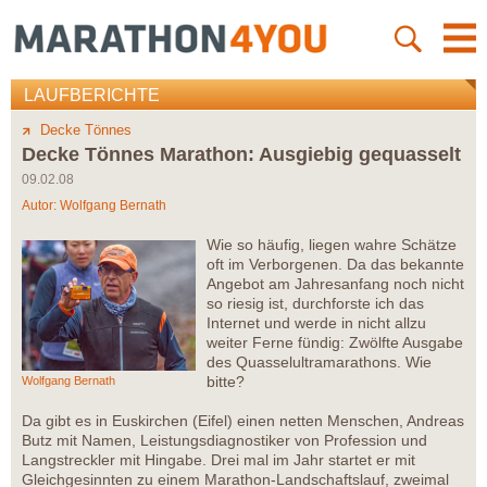
LAUFBERICHTE
Decke Tönnes
Decke Tönnes Marathon: Ausgiebig gequasselt
09.02.08
Autor:
Wolfgang Bernath
Wie so häufig, liegen wahre Schätze
oft im Verborgenen. Da das bekannte
Angebot am Jahresanfang noch nicht
so riesig ist, durchforste ich das
Internet und werde in nicht allzu
weiter Ferne fündig: Zwölfte Ausgabe
des Quasselultramarathons. Wie
bitte?
Wolfgang Bernath
Da gibt es in Euskirchen (Eifel) einen netten Menschen, Andreas
Butz mit Namen, Leistungsdiagnostiker von Profession und
Langstreckler mit Hingabe. Drei mal im Jahr startet er mit
Gleichgesinnten zu einem Marathon-Landschaftslauf, zweimal