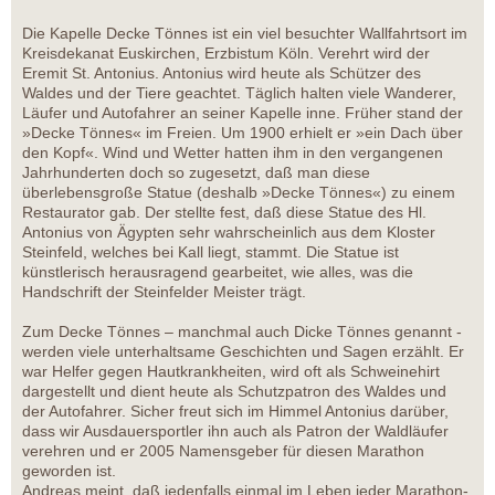
Die Kapelle Decke Tönnes ist ein viel besuchter Wallfahrtsort im
Kreisdekanat Euskirchen, Erzbistum Köln. Verehrt wird der
Eremit St. Antonius. Antonius wird heute als Schützer des
Waldes und der Tiere geachtet. Täglich halten viele Wanderer,
Läufer und Autofahrer an seiner Kapelle inne. Früher stand der
»Decke Tönnes« im Freien. Um 1900 erhielt er »ein Dach über
den Kopf«. Wind und Wetter hatten ihm in den vergangenen
Jahrhunderten doch so zugesetzt, daß man diese
überlebensgroße Statue (deshalb »Decke Tönnes«) zu einem
Restaurator gab. Der stellte fest, daß diese Statue des Hl.
Antonius von Ägypten sehr wahrscheinlich aus dem Kloster
Steinfeld, welches bei Kall liegt, stammt. Die Statue ist
künstlerisch herausragend gearbeitet, wie alles, was die
Handschrift der Steinfelder Meister trägt.
Zum Decke Tönnes – manchmal auch Dicke Tönnes genannt -
werden viele unterhaltsame Geschichten und Sagen erzählt. Er
war Helfer gegen Hautkrankheiten, wird oft als Schweinehirt
dargestellt und dient heute als Schutzpatron des Waldes und
der Autofahrer. Sicher freut sich im Himmel Antonius darüber,
dass wir Ausdauersportler ihn auch als Patron der Waldläufer
verehren und er 2005 Namensgeber für diesen Marathon
geworden ist.
Andreas meint, daß jedenfalls einmal im Leben jeder Marathon-