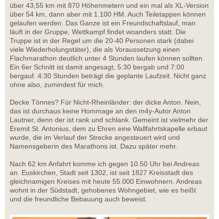
über 43,55 km mit 870 Höhenmetern und ein mal als XL-Version
über 54 km, dann aber mit 1.100 HM. Auch Teiletappen können
gelaufen werden. Das Ganze ist ein Freundschaftslauf, man
läuft in der Gruppe, Wettkampf findet woanders statt. Die
Truppe ist in der Regel um die 20-40 Personen stark (dabei
viele Wiederholungstäter), die als Voraussetzung einen
Flachmarathon deutlich unter 4 Stunden laufen können sollten.
Ein 6er Schnitt ist damit angesagt, 5:30 bergab und 7:00
bergauf. 4:30 Stunden beträgt die geplante Laufzeit. Nicht ganz
ohne also, zumindest für mich.
Decke Tönnes? Für Nicht-Rheinländer: der dicke Anton. Nein,
das ist durchaus keine Hommage an den m4y-Autor Anton
Lautner, denn der ist rank und schlank. Gemeint ist vielmehr der
Eremit St. Antonius, dem zu Ehren eine Wallfahrtskapelle erbaut
wurde, die im Verlauf der Strecke angesteuert wird und
Namensgeberin des Marathons ist. Dazu später mehr.
Nach 62 km Anfahrt komme ich gegen 10.50 Uhr bei Andreas
an. Euskirchen, Stadt seit 1302, ist seit 1827 Kreisstadt des
gleichnamigen Kreises mit heute 55.000 Einwohnern. Andreas
wohnt in der Südstadt, gehobenes Wohngebiet, wie es heißt
und die freundliche Bebauung auch beweist.