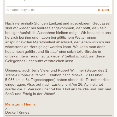
© marathon4you.de
8 Bilder
Nach viereinhalb Stunden Laufzeit und ausgiebigem Gequassel
sind wir wieder bei Andreas angekommen, der hofft, daß sein
heutiger Ausfall die Ausnahme bleiben möge. Wir bedanken uns
herzlich bei ihm und haben bei göttlichem Wetter einen
anspruchsvollen Marathonlauf absolviert, der jedem wirklich nur
wärmstens an Herz gelegt werden kann. Wo kann man denn
heute noch geführt und für „lau“ eine solch tolle Strecke in
unbekanntem Terrain zurücklegen? Selbst schuld, wer diese
Gelegenheit ungenutzt verstreichen lässt.
Übrigens: auch Jens Vieler und Robert Wimmer (Sieger des 1.
Trans-Europa-Laufs von Lissabon nach Moskau 2003 über
5.036 km in 64 Tagesetappen) haben sich in die Teilnehmerliste
eingetragen. Also: auf nach Euskirchen! Am 26. April startet
wieder die XL-Version über 54 km. Und an Claudia und Tim: viel
Spaß und Erfolg in der Wüste!
Mehr zum Thema
Decke Tönnes