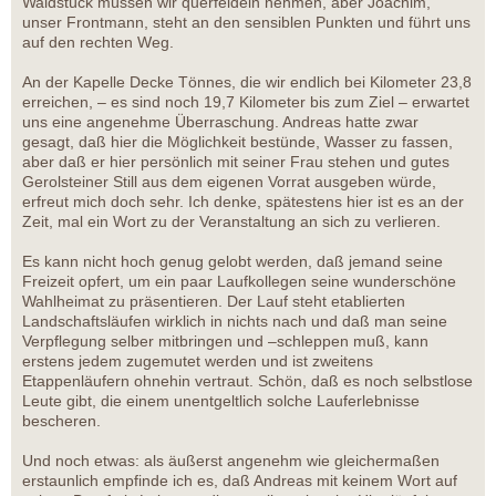
Waldstück müssen wir querfeldein nehmen, aber Joachim,
unser Frontmann, steht an den sensiblen Punkten und führt uns
auf den rechten Weg.
An der Kapelle Decke Tönnes, die wir endlich bei Kilometer 23,8
erreichen, – es sind noch 19,7 Kilometer bis zum Ziel – erwartet
uns eine angenehme Überraschung. Andreas hatte zwar
gesagt, daß hier die Möglichkeit bestünde, Wasser zu fassen,
aber daß er hier persönlich mit seiner Frau stehen und gutes
Gerolsteiner Still aus dem eigenen Vorrat ausgeben würde,
erfreut mich doch sehr. Ich denke, spätestens hier ist es an der
Zeit, mal ein Wort zu der Veranstaltung an sich zu verlieren.
Es kann nicht hoch genug gelobt werden, daß jemand seine
Freizeit opfert, um ein paar Laufkollegen seine wunderschöne
Wahlheimat zu präsentieren. Der Lauf steht etablierten
Landschaftsläufen wirklich in nichts nach und daß man seine
Verpflegung selber mitbringen und –schleppen muß, kann
erstens jedem zugemutet werden und ist zweitens
Etappenläufern ohnehin vertraut. Schön, daß es noch selbstlose
Leute gibt, die einem unentgeltlich solche Lauferlebnisse
bescheren.
Und noch etwas: als äußerst angenehm wie gleichermaßen
erstaunlich empfinde ich es, daß Andreas mit keinem Wort auf