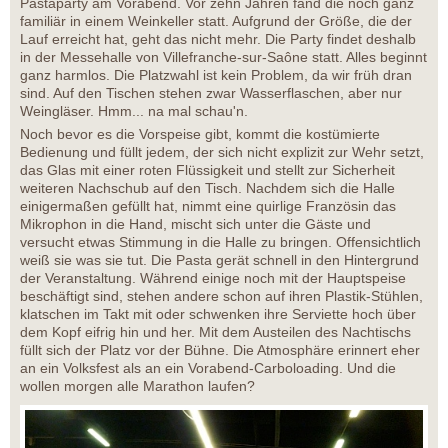
Pastaparty am Vorabend. Vor zehn Jahren fand die noch ganz
familiär in einem Weinkeller statt. Aufgrund der Größe, die der
Lauf erreicht hat, geht das nicht mehr. Die Party findet deshalb
in der Messehalle von Villefranche-sur-Saône statt. Alles beginnt
ganz harmlos. Die Platzwahl ist kein Problem, da wir früh dran
sind. Auf den Tischen stehen zwar Wasserflaschen, aber nur
Weingläser. Hmm... na mal schau'n.
Noch bevor es die Vorspeise gibt, kommt die kostümierte
Bedienung und füllt jedem, der sich nicht explizit zur Wehr setzt,
das Glas mit einer roten Flüssigkeit und stellt zur Sicherheit
weiteren Nachschub auf den Tisch. Nachdem sich die Halle
einigermaßen gefüllt hat, nimmt eine quirlige Französin das
Mikrophon in die Hand, mischt sich unter die Gäste und
versucht etwas Stimmung in die Halle zu bringen. Offensichtlich
weiß sie was sie tut. Die Pasta gerät schnell in den Hintergrund
der Veranstaltung. Während einige noch mit der Hauptspeise
beschäftigt sind, stehen andere schon auf ihren Plastik-Stühlen,
klatschen im Takt mit oder schwenken ihre Serviette hoch über
dem Kopf eifrig hin und her. Mit dem Austeilen des Nachtischs
füllt sich der Platz vor der Bühne. Die Atmosphäre erinnert eher
an ein Volksfest als an ein Vorabend-Carboloading. Und die
wollen morgen alle Marathon laufen?