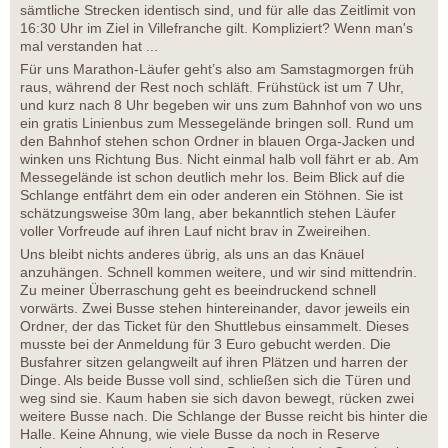
sämtliche Strecken identisch sind, und für alle das Zeitlimit von
16:30 Uhr im Ziel in Villefranche gilt. Kompliziert? Wenn man's
mal verstanden hat ...
Für uns Marathon-Läufer geht’s also am Samstagmorgen früh
raus, während der Rest noch schläft. Frühstück ist um 7 Uhr,
und kurz nach 8 Uhr begeben wir uns zum Bahnhof von wo uns
ein gratis Linienbus zum Messegelände bringen soll. Rund um
den Bahnhof stehen schon Ordner in blauen Orga-Jacken und
winken uns Richtung Bus. Nicht einmal halb voll fährt er ab. Am
Messegelände ist schon deutlich mehr los. Beim Blick auf die
Schlange entfährt dem ein oder anderen ein Stöhnen. Sie ist
schätzungsweise 30m lang, aber bekanntlich stehen Läufer
voller Vorfreude auf ihren Lauf nicht brav in Zweireihen.
Uns bleibt nichts anderes übrig, als uns an das Knäuel
anzuhängen. Schnell kommen weitere, und wir sind mittendrin.
Zu meiner Überraschung geht es beeindruckend schnell
vorwärts. Zwei Busse stehen hintereinander, davor jeweils ein
Ordner, der das Ticket für den Shuttlebus einsammelt. Dieses
musste bei der Anmeldung für 3 Euro gebucht werden. Die
Busfahrer sitzen gelangweilt auf ihren Plätzen und harren der
Dinge. Als beide Busse voll sind, schließen sich die Türen und
weg sind sie. Kaum haben sie sich davon bewegt, rücken zwei
weitere Busse nach. Die Schlange der Busse reicht bis hinter die
Halle. Keine Ahnung, wie viele Busse da noch in Reserve