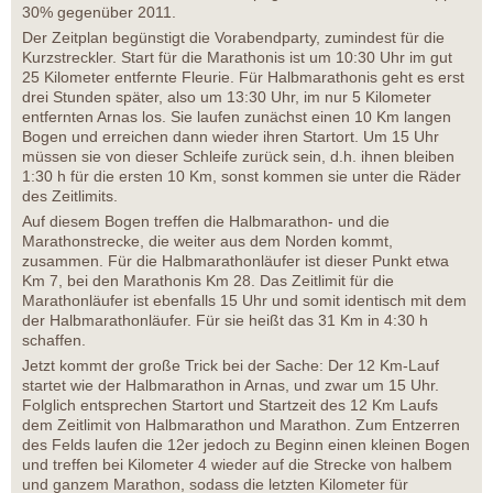
30% gegenüber 2011.
Der Zeitplan begünstigt die Vorabendparty, zumindest für die
Kurzstreckler. Start für die Marathonis ist um 10:30 Uhr im gut
25 Kilometer entfernte Fleurie. Für Halbmarathonis geht es erst
drei Stunden später, also um 13:30 Uhr, im nur 5 Kilometer
entfernten Arnas los. Sie laufen zunächst einen 10 Km langen
Bogen und erreichen dann wieder ihren Startort. Um 15 Uhr
müssen sie von dieser Schleife zurück sein, d.h. ihnen bleiben
1:30 h für die ersten 10 Km, sonst kommen sie unter die Räder
des Zeitlimits.
Auf diesem Bogen treffen die Halbmarathon- und die
Marathonstrecke, die weiter aus dem Norden kommt,
zusammen. Für die Halbmarathonläufer ist dieser Punkt etwa
Km 7, bei den Marathonis Km 28. Das Zeitlimit für die
Marathonläufer ist ebenfalls 15 Uhr und somit identisch mit dem
der Halbmarathonläufer. Für sie heißt das 31 Km in 4:30 h
schaffen.
Jetzt kommt der große Trick bei der Sache: Der 12 Km-Lauf
startet wie der Halbmarathon in Arnas, und zwar um 15 Uhr.
Folglich entsprechen Startort und Startzeit des 12 Km Laufs
dem Zeitlimit von Halbmarathon und Marathon. Zum Entzerren
des Felds laufen die 12er jedoch zu Beginn einen kleinen Bogen
und treffen bei Kilometer 4 wieder auf die Strecke von halbem
und ganzem Marathon, sodass die letzten Kilometer für