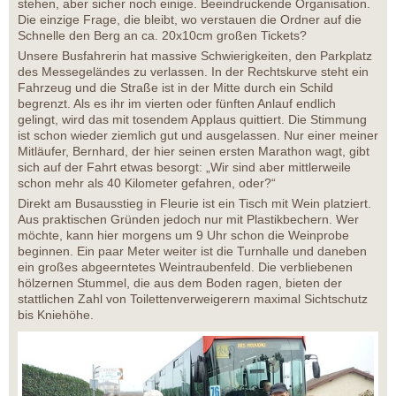
stehen, aber sicher noch einige. Beeindruckende Organisation.
Die einzige Frage, die bleibt, wo verstauen die Ordner auf die
Schnelle den Berg an ca. 20x10cm großen Tickets?
Unsere Busfahrerin hat massive Schwierigkeiten, den Parkplatz
des Messegeländes zu verlassen. In der Rechtskurve steht ein
Fahrzeug und die Straße ist in der Mitte durch ein Schild
begrenzt. Als es ihr im vierten oder fünften Anlauf endlich
gelingt, wird das mit tosendem Applaus quittiert. Die Stimmung
ist schon wieder ziemlich gut und ausgelassen. Nur einer meiner
Mitläufer, Bernhard, der hier seinen ersten Marathon wagt, gibt
sich auf der Fahrt etwas besorgt: „Wir sind aber mittlerweile
schon mehr als 40 Kilometer gefahren, oder?“
Direkt am Busausstieg in Fleurie ist ein Tisch mit Wein platziert.
Aus praktischen Gründen jedoch nur mit Plastikbechern. Wer
möchte, kann hier morgens um 9 Uhr schon die Weinprobe
beginnen. Ein paar Meter weiter ist die Turnhalle und daneben
ein großes abgeerntetes Weintraubenfeld. Die verbliebenen
hölzernen Stummel, die aus dem Boden ragen, bieten der
stattlichen Zahl von Toilettenverweigerern maximal Sichtschutz
bis Kniehöhe.