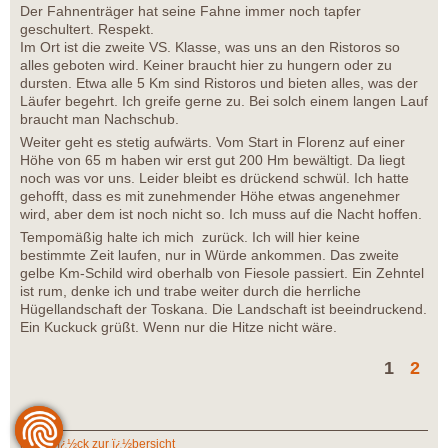
Der Fahnenträger hat seine Fahne immer noch tapfer
geschultert. Respekt.
Im Ort ist die zweite VS. Klasse, was uns an den Ristoros so
alles geboten wird. Keiner braucht hier zu hungern oder zu
dursten. Etwa alle 5 Km sind Ristoros und bieten alles, was der
Läufer begehrt. Ich greife gerne zu. Bei solch einem langen Lauf
braucht man Nachschub.
Weiter geht es stetig aufwärts. Vom Start in Florenz auf einer
Höhe von 65 m haben wir erst gut 200 Hm bewältigt. Da liegt
noch was vor uns. Leider bleibt es drückend schwül. Ich hatte
gehofft, dass es mit zunehmender Höhe etwas angenehmer
wird, aber dem ist noch nicht so. Ich muss auf die Nacht hoffen.
Tempomäßig halte ich mich zurück. Ich will hier keine
bestimmte Zeit laufen, nur in Würde ankommen. Das zweite
gelbe Km-Schild wird oberhalb von Fiesole passiert. Ein Zehntel
ist rum, denke ich und trabe weiter durch die herrliche
Hügellandschaft der Toskana. Die Landschaft ist beeindruckend.
Ein Kuckuck grüßt. Wenn nur die Hitze nicht wäre.
1
2
zurï¿½ck zur ï¿½bersicht