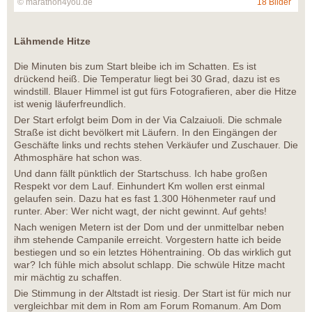
© marathon4you.de
18 Bilder
Lähmende Hitze
Die Minuten bis zum Start bleibe ich im Schatten. Es ist
drückend heiß. Die Temperatur liegt bei 30 Grad, dazu ist es
windstill. Blauer Himmel ist gut fürs Fotografieren, aber die Hitze
ist wenig läuferfreundlich.
Der Start erfolgt beim Dom in der Via Calzaiuoli. Die schmale
Straße ist dicht bevölkert mit Läufern. In den Eingängen der
Geschäfte links und rechts stehen Verkäufer und Zuschauer. Die
Athmosphäre hat schon was.
Und dann fällt pünktlich der Startschuss. Ich habe großen
Respekt vor dem Lauf. Einhundert Km wollen erst einmal
gelaufen sein. Dazu hat es fast 1.300 Höhenmeter rauf und
runter. Aber: Wer nicht wagt, der nicht gewinnt. Auf gehts!
Nach wenigen Metern ist der Dom und der unmittelbar neben
ihm stehende Campanile erreicht. Vorgestern hatte ich beide
bestiegen und so ein letztes Höhentraining. Ob das wirklich gut
war? Ich fühle mich absolut schlapp. Die schwüle Hitze macht
mir mächtig zu schaffen.
Die Stimmung in der Altstadt ist riesig. Der Start ist für mich nur
vergleichbar mit dem in Rom am Forum Romanum. Am Dom