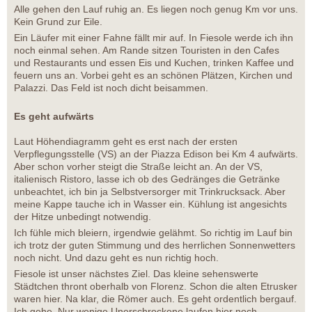
Alle gehen den Lauf ruhig an. Es liegen noch genug Km vor uns.
Kein Grund zur Eile.
Ein Läufer mit einer Fahne fällt mir auf. In Fiesole werde ich ihn
noch einmal sehen. Am Rande sitzen Touristen in den Cafes
und Restaurants und essen Eis und Kuchen, trinken Kaffee und
feuern uns an. Vorbei geht es an schönen Plätzen, Kirchen und
Palazzi. Das Feld ist noch dicht beisammen.
Es geht aufwärts
Laut Höhendiagramm geht es erst nach der ersten
Verpflegungsstelle (VS) an der Piazza Edison bei Km 4 aufwärts.
Aber schon vorher steigt die Straße leicht an. An der VS,
italienisch Ristoro, lasse ich ob des Gedränges die Getränke
unbeachtet, ich bin ja Selbstversorger mit Trinkrucksack. Aber
meine Kappe tauche ich in Wasser ein. Kühlung ist angesichts
der Hitze unbedingt notwendig.
Ich fühle mich bleiern, irgendwie gelähmt. So richtig im Lauf bin
ich trotz der guten Stimmung und des herrlichen Sonnenwetters
noch nicht. Und dazu geht es nun richtig hoch.
Fiesole ist unser nächstes Ziel. Das kleine sehenswerte
Städtchen thront oberhalb von Florenz. Schon die alten Etrusker
waren hier. Na klar, die Römer auch. Es geht ordentlich bergauf.
Ich gehe. Nur wenige Unerschrockene laufen hier noch.