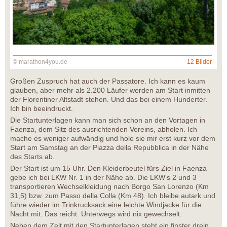
© marathon4you.de
12 Bilder
Großen Zuspruch hat auch der Passatore. Ich kann es kaum
glauben, aber mehr als 2.200 Läufer werden am Start inmitten
der Florentiner Altstadt stehen. Und das bei einem Hunderter.
Ich bin beeindruckt.
Die Startunterlagen kann man sich schon an den Vortagen in
Faenza, dem Sitz des ausrichtenden Vereins, abholen. Ich
mache es weniger aufwändig und hole sie mir erst kurz vor dem
Start am Samstag an der Piazza della Repubblica in der Nähe
des Starts ab.
Der Start ist um 15 Uhr. Den Kleiderbeutel fürs Ziel in Faenza
gebe ich bei LKW Nr. 1 in der Nähe ab. Die LKW's 2 und 3
transportieren Wechselkleidung nach Borgo San Lorenzo (Km
31,5) bzw. zum Passo della Colla (Km 48). Ich bleibe autark und
führe wieder im Trinkrucksack eine leichte Windjacke für die
Nacht mit. Das reicht. Unterwegs wird nix gewechselt.
Neben dem Zelt mit den Startunterlagen steht ein finster drein