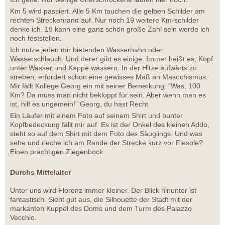
Km 5 wird passiert. Alle 5 Km tauchen die gelben Schilder am
rechten Streckenrand auf. Nur noch 19 weitere Km-schilder
denke ich. 19 kann eine ganz schön große Zahl sein werde ich
noch feststellen.
Ich nutze jeden mir bietenden Wasserhahn oder
Wasserschlauch. Und derer gibt es einige. Immer heißt es, Kopf
unter Wasser und Kappe wässern. In der Hitze aufwärts zu
streben, erfordert schon eine gewisses Maß an Masochismus.
Mir fällt Kollege Georg ein mit seiner Bemerkung: “Was, 100
Km? Da muss man nicht bekloppt für sein. Aber wenn man es
ist, hilf es ungemein!” Georg, du hast Recht.
Ein Läufer mit einem Foto auf seinem Shirt und bunter
Kopfbedeckung fällt mir auf. Es ist der Onkel des kleinen Addo,
steht so auf dem Shirt mit dem Foto des Säuglings. Und was
sehe und rieche ich am Rande der Strecke kurz vor Fiesole?
Einen prächtigen Ziegenbock.
Durchs Mittelalter
Unter uns wird Florenz immer kleiner. Der Blick hinunter ist
fantastisch. Sieht gut aus, die Silhouette der Stadt mit der
markanten Kuppel des Doms und dem Turm des Palazzo
Vecchio.