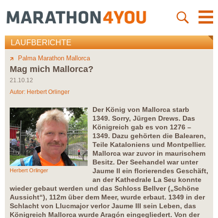
LAUFBERICHTE
Palma Marathon Mallorca
Mag mich Mallorca?
21.10.12
Autor:
Herbert Orlinger
Der König von Mallorca starb
1349. Sorry, Jürgen Drews. Das
Königreich gab es von 1276 –
1349. Dazu gehörten die Balearen,
Teile Kataloniens und Montpellier.
Mallorca war zuvor in maurischem
Besitz. Der Seehandel war unter
Jaume II ein florierendes Geschäft,
Herbert Orlinger
an der Kathedrale La Seu konnte
wieder gebaut werden und das Schloss Bellver („Schöne
Aussicht“), 112m über dem Meer, wurde erbaut. 1349 in der
Schlacht von Llucmajor verlor Jaume III sein Leben, das
Königreich Mallorca wurde Aragón eingegliedert. Von der