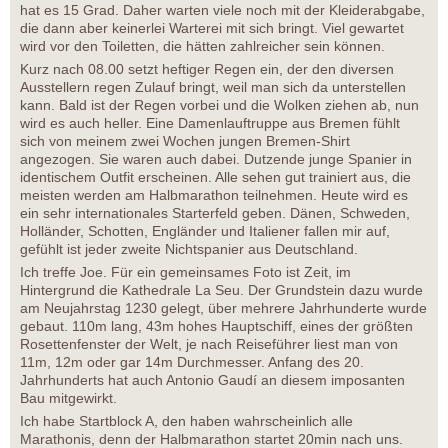
hat es 15 Grad. Daher warten viele noch mit der Kleiderabgabe,
die dann aber keinerlei Warterei mit sich bringt. Viel gewartet
wird vor den Toiletten, die hätten zahlreicher sein können.
Kurz nach 08.00 setzt heftiger Regen ein, der den diversen
Ausstellern regen Zulauf bringt, weil man sich da unterstellen
kann. Bald ist der Regen vorbei und die Wolken ziehen ab, nun
wird es auch heller. Eine Damenlauftruppe aus Bremen fühlt
sich von meinem zwei Wochen jungen Bremen-Shirt
angezogen. Sie waren auch dabei. Dutzende junge Spanier in
identischem Outfit erscheinen. Alle sehen gut trainiert aus, die
meisten werden am Halbmarathon teilnehmen. Heute wird es
ein sehr internationales Starterfeld geben. Dänen, Schweden,
Holländer, Schotten, Engländer und Italiener fallen mir auf,
gefühlt ist jeder zweite Nichtspanier aus Deutschland.
Ich treffe Joe. Für ein gemeinsames Foto ist Zeit, im
Hintergrund die Kathedrale La Seu. Der Grundstein dazu wurde
am Neujahrstag 1230 gelegt, über mehrere Jahrhunderte wurde
gebaut. 110m lang, 43m hohes Hauptschiff, eines der größten
Rosettenfenster der Welt, je nach Reiseführer liest man von
11m, 12m oder gar 14m Durchmesser. Anfang des 20.
Jahrhunderts hat auch Antonio Gaudí an diesem imposanten
Bau mitgewirkt.
Ich habe Startblock A, den haben wahrscheinlich alle
Marathonis, denn der Halbmarathon startet 20min nach uns.