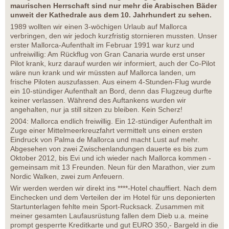
maurischen Herrschaft sind nur mehr die Arabischen Bäder
unweit der Kathedrale aus dem 10. Jahrhundert zu sehen.
1989 wollten wir einen 3-wöchigen Urlaub auf Mallorca
verbringen, den wir jedoch kurzfristig stornieren mussten. Unser
erster Mallorca-Aufenthalt im Februar 1991 war kurz und
unfreiwillig: Am Rückflug von Gran Canaria wurde erst unser
Pilot krank, kurz darauf wurden wir informiert, auch der Co-Pilot
wäre nun krank und wir müssten auf Mallorca landen, um
frische Piloten auszufassen. Aus einem 4-Stunden-Flug wurde
ein 10-stündiger Aufenthalt an Bord, denn das Flugzeug durfte
keiner verlassen. Während des Auftankens wurden wir
angehalten, nur ja still sitzen zu bleiben. Kein Scherz!
2004: Mallorca endlich freiwillig. Ein 12-stündiger Aufenthalt im
Zuge einer Mittelmeerkreuzfahrt vermittelt uns einen ersten
Eindruck von Palma de Mallorca und macht Lust auf mehr.
Abgesehen von zwei Zwischenlandungen dauerte es bis zum
Oktober 2012, bis Evi und ich wieder nach Mallorca kommen -
gemeinsam mit 13 Freunden. Neun für den Marathon, vier zum
Nordic Walken, zwei zum Anfeuern.
Wir werden werden wir direkt ins ****-Hotel chauffiert. Nach dem
Einchecken und dem Verteilen der im Hotel für uns deponierten
Startunterlagen fehlte mein Sport-Rucksack. Zusammen mit
meiner gesamten Laufausrüstung fallen dem Dieb u.a. meine
prompt gesperrte Kreditkarte und gut EURO 350,- Bargeld in die