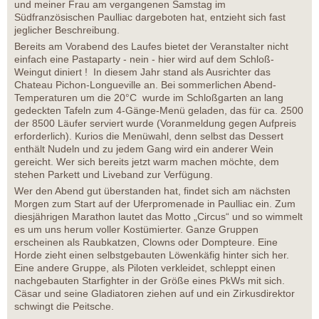
und meiner Frau am vergangenen Samstag im
Südfranzösischen Paulliac dargeboten hat, entzieht sich fast
jeglicher Beschreibung.
Bereits am Vorabend des Laufes bietet der Veranstalter nicht
einfach eine Pastaparty - nein - hier wird auf dem Schloß-
Weingut diniert ! In diesem Jahr stand als Ausrichter das
Chateau Pichon-Longueville an. Bei sommerlichen Abend-
Temperaturen um die 20°C wurde im Schloßgarten an lang
gedeckten Tafeln zum 4-Gänge-Menü geladen, das für ca. 2500
der 8500 Läufer serviert wurde (Voranmeldung gegen Aufpreis
erforderlich). Kurios die Menüwahl, denn selbst das Dessert
enthält Nudeln und zu jedem Gang wird ein anderer Wein
gereicht. Wer sich bereits jetzt warm machen möchte, dem
stehen Parkett und Liveband zur Verfügung.
Wer den Abend gut überstanden hat, findet sich am nächsten
Morgen zum Start auf der Uferpromenade in Paulliac ein. Zum
diesjährigen Marathon lautet das Motto „Circus“ und so wimmelt
es um uns herum voller Kostümierter. Ganze Gruppen
erscheinen als Raubkatzen, Clowns oder Dompteure. Eine
Horde zieht einen selbstgebauten Löwenkäfig hinter sich her.
Eine andere Gruppe, als Piloten verkleidet, schleppt einen
nachgebauten Starfighter in der Größe eines PkWs mit sich.
Cäsar und seine Gladiatoren ziehen auf und ein Zirkusdirektor
schwingt die Peitsche.