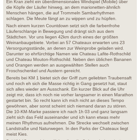
Ein Kran zieht ein überdimensionales Windspiel (Mobile) über
die Köpfe der Läufer hinweg, an dem marionetten-ähnlich
Menschen hängen, die auf Trommeln Sambarhythmen
schlagen. Die Meute fängt an zu wippen und zu hüpfen.
Nach einem kurzen Countdown setzt sich die farbenfrohe
Läuferschlange in Bewegung und drängt sich aus dem
Städtchen. Vor uns liegen 42km durch eines der größten
Weinanbaugebiete. Vorbei an 57 Chateaux erwarten uns 23
Versorgungsstände, an denen zur Weinprobe geladen wird.
Darunter so ehrfürchtige Namen wie Chateau Lafite-Rothschild
und Chateau Mouton-Rothschild. Neben den üblichen Bananen
und Orangen werden an ausgewählten Stellen auch
Froschschenkel und Austern gereicht.
Bereits bei KM 1 bietet sich der Griff zum geliebten Traubensaft
und noch eh sich die Masse richtig in Gang gesetzt hat, staut
sich alles wieder am Ausschank. Ein kurzer Blick auf die Uhr
zeigt mir, dass ich noch nie vorher langsamer in einen Marathon
gestartet bin. So recht kann ich mich nicht an dieses Tempo
gewöhnen, aber sonst scheint sich niemand daran zu stören.
Die 10-KM-Marke passiere ich nach 1h 03 und ganz langsam
zieht sich das Feld auseinander und ich kann etwas mehr
meinen Rhythmus aufnehmen. Die Strecke wechselt zwischen
Landstraße und Naturwegen. In den Parks der Chateaux liegt
meist Kies.