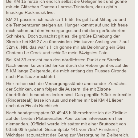
Bei KM 15 nutze ich endlich selbst die Gelegenheit und gönne
mir ein Gläschen Chateau Larose-Trintadum, dazu gibt´s
knackige Rockmusik live.
KM 21 passiere ich nach ca 1 h 55. Es geht auf Mittag zu und
die Temperaturen steigen an. Hunger kommt auf und ich freue
mich schon auf den Versorgungsstand mit dem geräucherten
Schinken. Doch zunächst gilt es, die größte Erhebung der
Strecke bei KM 27 zu überwinden. Ein kurzer Anstieg von 7 auf
32m ü. NN, das war´s ! Ich gönne mir als Belohnung ein Glas
Chateau Le Crock und schieße mein 84zigstes Foto.
Bei KM 33 erreicht man den nördlichsten Punkt der Strecke.
Nach einem kurzen Schlenker durch die Reben geht es auf die
5 KM lange Zielgerade, die mich entlang des Flusses Gironde
nach Paulliac zurückführt.
Hier reihen sich die Versorgungsstände aneinander. Zunächst
der Schinken, dann folgen die Austern, die mit Zitrone
überträufelt besonders lecker sind. Das gegrillte Stück entrecôte
(Rindersteak) lasse ich aus und nehme mir bei KM 41 lieber
noch das Eis als Nachtisch.
Nach handgestoppten 03:49:43 h überschreite ich die Ziellinie
auf der breiten Platanenallee. Aber Zeiten interessieren hier
niemanden. (Offiziell werde ich später mit einer Bruttozeit von
03:56:09 h gelistet. Gesamtplatz 441 von 7557 Finishern.)
Wichtiger ist zunächst der Gang zur Versorgung im Zielbereich.