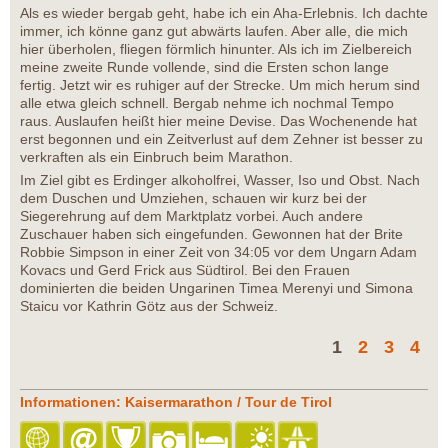
Als es wieder bergab geht, habe ich ein Aha-Erlebnis. Ich dachte
immer, ich könne ganz gut abwärts laufen. Aber alle, die mich
hier überholen, fliegen förmlich hinunter. Als ich im Zielbereich
meine zweite Runde vollende, sind die Ersten schon lange
fertig. Jetzt wir es ruhiger auf der Strecke. Um mich herum sind
alle etwa gleich schnell. Bergab nehme ich nochmal Tempo
raus. Auslaufen heißt hier meine Devise. Das Wochenende hat
erst begonnen und ein Zeitverlust auf dem Zehner ist besser zu
verkraften als ein Einbruch beim Marathon.
Im Ziel gibt es Erdinger alkoholfrei, Wasser, Iso und Obst. Nach
dem Duschen und Umziehen, schauen wir kurz bei der
Siegerehrung auf dem Marktplatz vorbei. Auch andere
Zuschauer haben sich eingefunden. Gewonnen hat der Brite
Robbie Simpson in einer Zeit von 34:05 vor dem Ungarn Adam
Kovacs und Gerd Frick aus Südtirol. Bei den Frauen
dominierten die beiden Ungarinen Timea Merenyi und Simona
Staicu vor Kathrin Götz aus der Schweiz.
1
2
3
4
Informationen: Kaisermarathon / Tour de Tirol