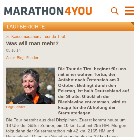
LAUFBERICHTE
Kaisermarathon / Tour de Tirol
Was will man mehr?
05.10.14
Autor:
Birgit Fender
Die Tour de Tirol beginnt für uns
mit einer wahren Tortur, der
Anfahrt nach Österreich am 3.
Oktober. Bedingt durch den
Feiertag, ist halb Deutschland auf
der Straße. Glücklich der
Blechlawine entkommen, wird es
knapp für die Abholung der
Birgit Fender
Startunterlagen.
Die Tour besteht aus drei Disziplinen. Zuerst kommt heute um
18 Uhr der Söller Zehner, ein 10 km Lauf mit 255 HM. Morgen
folgt dann der Kaisermarathon mit 42 km, 2165 HM und
Bergankunft. Dann am Sonntag erstmals der 23 km lange