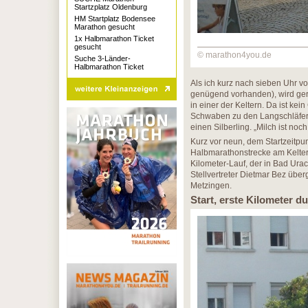
Startzplatz Oldenburg
HM Startplatz Bodensee
Marathon gesucht
1x Halbmarathon Ticket
gesucht
© marathon4you.de
Suche 3-Länder-
Halbmarathon Ticket
Als ich kurz nach sieben Uhr v
genügend vorhanden), wird ger
in einer der Keltern. Da ist ke
Schwaben zu den Langschläfer
einen Silberling. „Milch ist noch
Kurz vor neun, dem Startzeitpu
Halbmarathonstrecke am Kelter
Kilometer-Lauf, der in Bad Urach
Stellvertreter Dietmar Bez übe
Metzingen.
Start, erste Kilometer 