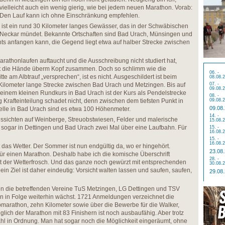
vielleicht auch ein wenig gierig, wie bei jedem neuen Marathon. Vorab:
Den Lauf kann ich ohne Einschränkung empfehlen.
 ist ein rund 30 Kilometer langes Gewässer, das in der Schwäbischen
n Neckar mündet. Bekannte Ortschaften sind Bad Urach, Münsingen und
ts anfangen kann, die Gegend liegt etwa auf halber Strecke zwischen
rathonlaufen auftaucht und die Ausschreibung nicht studiert hat,
ahrt die Hände überm Kopf zusammen. Doch so schlimm wie die
06. -
e am Albtrauf „versprechen“, ist es nicht. Ausgeschildert ist beim
08.08.
Kilometer lange Strecke zwischen Bad Urach und Metzingen. Bis auf
07. -
09.08.
einem kleinen Rundkurs in Bad Urach ist der Kurs als Pendelstrecke
08. -
 Krafteinteilung schadet nicht, denn zwischen dem tiefsten Punkt in
09.08.
09.08
elle in Bad Urach sind es etwa 100 Höhenmeter.
14. -
ussichten auf Weinberge, Streuobstwiesen, Felder und malerische
15.08.
 sogar in Dettingen und Bad Urach zwei Mal über eine Laufbahn. Für
15. -
16.08.
15. -
16.08.
 das Wetter. Der Sommer ist nun endgültig da, wo er hingehört.
23.08
 für einen Marathon. Deshalb habe ich die komische Überschrift
28. -
t der Wetterfrosch. Und das ganze noch gewürzt mit entsprechenden
30.08.
n Ziel ist daher eindeutig: Vorsicht walten lassen und saufen, saufen,
29.08
ren die betreffenden Vereine TuS Metzingen, LG Dettingen und TSV
un in Folge weiterhin wächst. 1721 Anmeldungen verzeichnet die
lbmarathon, zehn Kilometer sowie über die Bewerbe für die Walker,
lich der Marathon mit 83 Finishern ist noch ausbaufähig. Aber trotz
hl in Ordnung. Man hat sogar noch die Möglichkeit eingeräumt, ohne