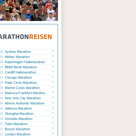
.26
Sydney Marathon
.26
Médoc Marathon
.26
Kopenhagen Halbmarathon
.26
BMW Berlin-Marathon
.26
Cardiff Halbmarathon
.26
Chicago Marathon
.26
Polar Circle Marathon
.26
Marine Corps Marathon
.26
Mainova Frankfurt Maratho...
.26
New York City Marathon
.26
Athens Authentic Marathon
.26
Valencia Marathon
.26
Shanghai Marathon
.26
Honolulu Marathon
.27
Tokio Marathon
.27
Boston Marathon
.27
London Marathon