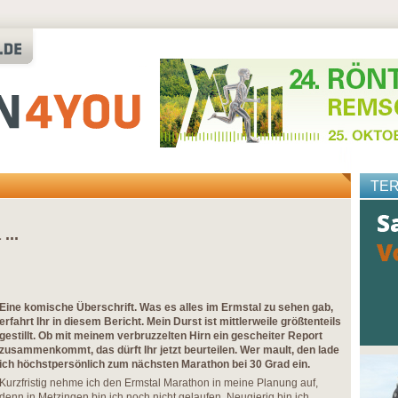
TE
...
Eine komische Überschrift. Was es alles im Ermstal zu sehen gab,
erfahrt Ihr in diesem Bericht. Mein Durst ist mittlerweile größtenteils
gestillt. Ob mit meinem verbruzzelten Hirn ein gescheiter Report
zusammenkommt, das dürft Ihr jetzt beurteilen. Wer mault, den lade
ich höchstpersönlich zum nächsten Marathon bei 30 Grad ein.
Kurzfristig nehme ich den Ermstal Marathon in meine Planung auf,
denn in Metzingen bin ich noch nicht gelaufen. Neugierig bin ich,