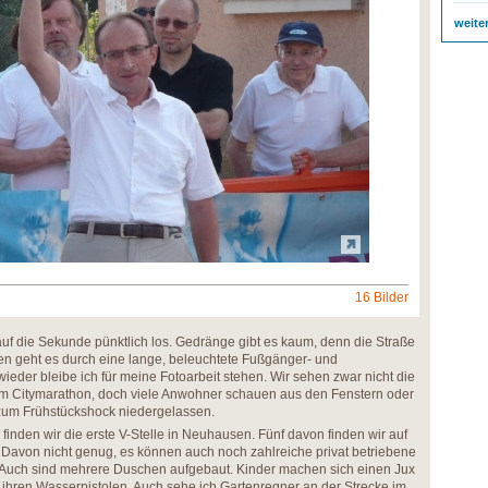
weite
16 Bilder
auf die Sekunde pünktlich los. Gedränge gibt es kaum, denn die Straße
ven geht es durch eine lange, beleuchtete Fußgänger- und
ieder bleibe ich für meine Fotoarbeit stehen. Wir sehen zwar nicht die
 Citymarathon, doch viele Anwohner schauen aus den Fenstern oder
 zum Frühstückshock niedergelassen.
 finden wir die erste V-Stelle in Neuhausen. Fünf davon finden wir auf
. Davon nicht genug, es können auch noch zahlreiche privat betriebene
 Auch sind mehrere Duschen aufgebaut. Kinder machen sich einen Jux
 ihren Wasserpistolen. Auch sehe ich Gartenregner an der Strecke im