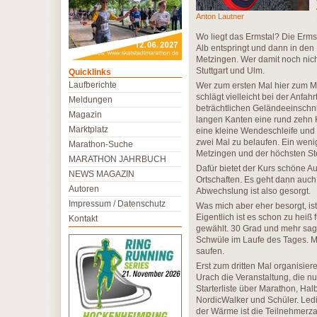
Anton Lautner
Wo liegt das Ermstal? Die Erms
Alb entspringt und dann in de
Metzingen. Wer damit noch nich
Stuttgart und Ulm.
Quicklinks
Laufberichte
Wer zum ersten Mal hier zum Ma
schlägt vielleicht bei der Anf
Meldungen
beträchtlichen Geländeeinschnitt
Magazin
langen Kanten eine rund zehn 
Marktplatz
eine kleine Wendeschleife und 
zwei Mal zu belaufen. Ein wenig
Marathon-Suche
Metzingen und der höchsten St
MARATHON JAHRBUCH
Dafür bietet der Kurs schöne A
NEWS MAGAZIN
Ortschaften. Es geht dann auch
Autoren
Abwechslung ist also gesorgt.
Impressum / Datenschutz
Was mich aber eher besorgt, ist
Eigentlich ist es schon zu heiß
Kontakt
gewählt. 30 Grad und mehr sag
Schwüle im Laufe des Tages. Mei
saufen.
Erst zum dritten Mal organisie
Urach die Veranstaltung, die n
Starterliste über Marathon, Ha
NordicWalker und Schüler. Ledig
der Wärme ist die Teilnehmerza