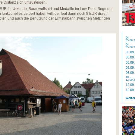
e Distanz sich umzusteigen.
 EUR für Urkunde, Baumwollshirt und Medaille im Low-Price-Segment.
funktionelles Leiberl haben will, der legt dann noch 8 EUR drauf.
en und auch die Benutzung der Ermstalbahn zwischen Metzingen
04. -
05.09.
04. -
05.09.
05.09
05.09
05.09
05.09
06.09
10. -
12.09.
12.09
12.09
weite