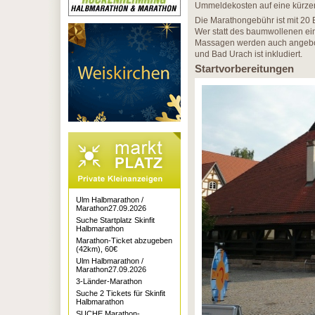
Ummeldekosten auf eine kürzer
Die Marathongebühr ist mit 20
Wer statt des baumwollenen ein 
Massagen werden auch angebot
und Bad Urach ist inkludiert.
Startvorbereitungen
Ulm Halbmarathon /
Marathon27.09.2026
Suche Startplatz Skinfit
Halbmarathon
Marathon-Ticket abzugeben
(42km), 60€
Ulm Halbmarathon /
Marathon27.09.2026
3-Länder-Marathon
Suche 2 Tickets für Skinfit
Halbmarathon
SUCHE Marathon-