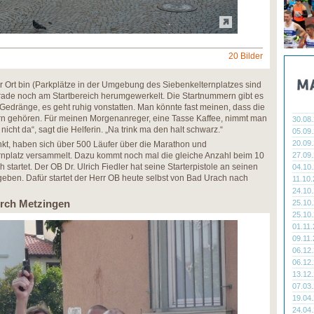
20 Bilder
or Ort bin (Parkplätze in der Umgebung des Siebenkelternplatzes sind
ade noch am Startbereich herumgewerkelt. Die Startnummern gibt es
in Gedränge, es geht ruhig vonstatten. Man könnte fast meinen, dass die
n gehören. Für meinen Morgenanreger, eine Tasse Kaffee, nimmt man
30.08
 nicht da“, sagt die Helferin. „Na trink ma den halt schwarz.“
05.09
20.09
nkt, haben sich über 500 Läufer über die Marathon und
nplatz versammelt. Dazu kommt noch mal die gleiche Anzahl beim 10
27.09
 startet. Der OB Dr. Ulrich Fiedler hat seine Starterpistole an seinen
04.10
rgeben. Dafür startet der Herr OB heute selbst von Bad Urach nach
11.10
24.10
durch Metzingen
25.10
25.10
01.11
09.11
06.12
06.12
13.12
07.03
19.04
24.04