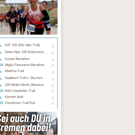
KAT 100 (Kitz Alps Trail)
26
Swiss Alps 100 Endurance ...
26
Gondo Marathon
26
.26
Allgäu Panorama Marathon
Madrisa Trail
26
Saalbach Trail u. Skyrace
26
100 Meilen Berlin (Mauerw...
26
.26
RAG Hartfüßler Trail
Kärnten läuft
26
.26
Churfirsten Trail Run