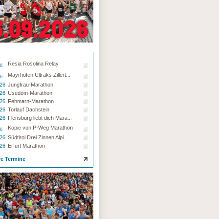
Resia Rosolina Relay
26
Mayrhofen Ultraks Zillert...
26
.26
Jungfrau-Marathon
.26
Usedom-Marathon
.26
Fehmarn-Marathon
.26
Torlauf Dachstein
.26
Flensburg liebt dich Mara...
Kopie von P-Weg Marathon
26
.26
Südtirol Drei Zinnen Alpi...
.26
Erfurt Marathon
re Termine