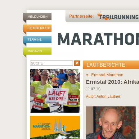
MELDUNGEN
LAUFBERICHTE
TERMINE
MAGAZIN
LAUFBERICHTE
Ermstal-Marathon
Ermstal 2010: Afrika 
11.07.10
Autor:
Anton Lautner