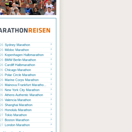
.26
Sydney Marathon
.26
Médoc Marathon
.26
Kopenhagen Halbmarathon
.26
BMW Berlin-Marathon
.26
Cardiff Halbmarathon
.26
Chicago Marathon
.26
Polar Circle Marathon
.26
Marine Corps Marathon
.26
Mainova Frankfurt Maratho...
.26
New York City Marathon
.26
Athens Authentic Marathon
.26
Valencia Marathon
.26
Shanghai Marathon
.26
Honolulu Marathon
.27
Tokio Marathon
.27
Boston Marathon
.27
London Marathon