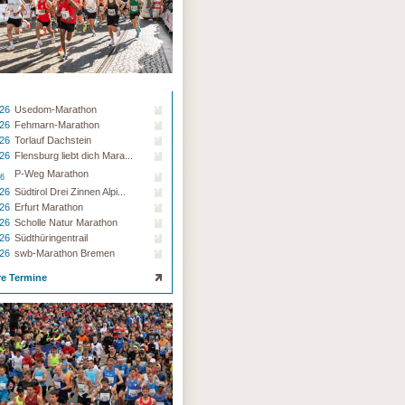
.26
Usedom-Marathon
.26
Fehmarn-Marathon
.26
Torlauf Dachstein
.26
Flensburg liebt dich Mara...
P-Weg Marathon
26
.26
Südtirol Drei Zinnen Alpi...
.26
Erfurt Marathon
.26
Scholle Natur Marathon
.26
Südthüringentrail
.26
swb-Marathon Bremen
re Termine