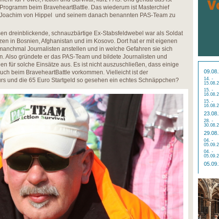
Programm beim BraveheartBattle. Das wiederum ist Masterchief
Joachim von Hippel und seinem danach benannten PAS-Team zu
en dreinblickende, schnauzbärtige Ex-Stabsfeldwebel war als Soldat
zen in Bosnien, Afghanistan und im Kosovo. Dort hat er mit eigenen
anchmal Journalisten anstellen und in welche Gefahren sie sich
. Also gründete er das PAS-Team und bildete Journalisten und
nen für solche Einsätze aus. Es ist nicht auszuschließen, dass einige
09.08
 beim BraveheartBattle vorkommen. Vielleicht ist der
14. -
kurs und die 65 Euro Startgeld so gesehen ein echtes Schnäppchen?
15.08.
15. -
16.08.
15. -
16.08.
23.08
28. -
30.08.
29.08
04. -
05.09.
04. -
05.09.
05.09