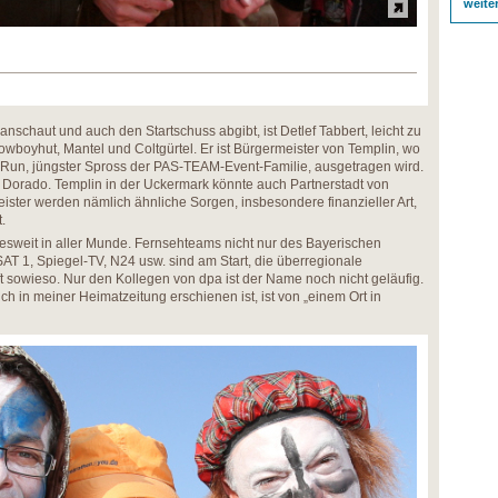
weite
anschaut und auch den Startschuss abgibt, ist Detlef Tabbert, leicht zu
boyhut, Mantel und Coltgürtel. Er ist Bürgermeister von Templin, wo
un, jüngster Spross der PAS-TEAM-Event-Familie, ausgetragen wird.
El Dorado. Templin in der Uckermark könnte auch Partnerstadt von
ister werden nämlich ähnliche Sorgen, insbesondere finanzieller Art,
.
desweit in aller Munde. Fernsehteams nicht nur des Bayerischen
T 1, Spiegel-TV, N24 usw. sind am Start, die überregionale
t sowieso. Nur den Kollegen von dpa ist der Name noch nicht geläufig.
uch in meiner Heimatzeitung erschienen ist, ist von „einem Ort in