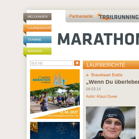
MELDUNGEN
LAUFBERICHTE
TERMINE
MAGAZIN
LAUFBERICHTE
Braveheart Battle
„Wenn Du überleben
08.03.14
Autor:
Klaus Duwe