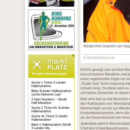
Masterchief Joachim von Hip
© marathon4you.de
Ehrlich gesagt, wer auf dem Bau 
braucht keinen Marathon und kei
einen regelrechten Hype um sol
Suche 1 Ticket 3 Länder
„Tough Guy“ ihren Ursprung hab
Halbmarathon
schnell einig: So etwas wird 
Biete 3Länder Halbmarathon
und keine Gemeinde so etwas 
suche kleineren Lauf
Man wird sich ja mal täuschen 
3 Start Numbers – Skinfit
Half-Marathon
den Rathäusern von Wohlstands
Suche 1 Ticket für 3Länder
Münnerstadt, wo bis zur Wende d
Halbmarathon
Konjunkturprogramm, denn die 
Suche 4x Ticket 3 Länder
als die Einwohnerzahl der Ker
Halbmarathon
Jedenfalls steht in Münnerstadt
Biete 1 Halbmarathon Skinfit
3-Länder-Ma
Chef des Umweltausschusses, h