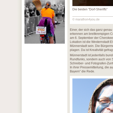
Die beiden ''Dorf-Sheriffs''
© marathon4you.de
Einer, der sich das ganz genau 
erkennen am breitkrempigen Cow
am 6. September der CherokeeR
Lokation ist die Westernstadt 
Münnerstadt sein. Die Bürgerme
plagen. Da ist Kreativität gefragt
Münnerstadt ist jedenfalls bun
Rundfunks, sondern auch von SA
Schreiber- und Fotografen-Zunf
In ihrer Pressemitteilung, die a
Bayern“ die Rede.