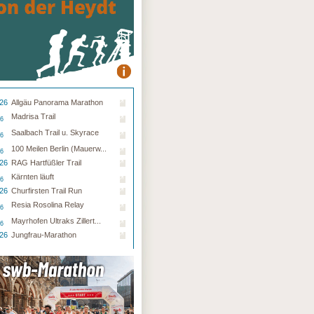
.26
Allgäu Panorama Marathon
Madrisa Trail
26
Saalbach Trail u. Skyrace
26
100 Meilen Berlin (Mauerw...
26
.26
RAG Hartfüßler Trail
Kärnten läuft
26
.26
Churfirsten Trail Run
Resia Rosolina Relay
26
Mayrhofen Ultraks Zillert...
26
.26
Jungfrau-Marathon