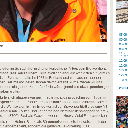
05.09
05.09
05.09
pel
06.09
10. -
12.09.
12.09
12.09
oder im Schlachthof mit harter körperlicher Arbeit sein Brot verdient,
12.09
nen Trail- oder Survival-Run. Weil das aber die wenigsten tun, gibt es
12.09
che Events, die alle im 1987 in England erstmals ausgetragenen
13.09
en. Als mir vor vielen Jahren davon erzählt wurde, waren wir uns
es bei uns nie geben. Keine Behörde würde jemals so etwas genehmigen
weite
haben wollen.
dürfen. Ich glaube zwar auch heute nicht, dass Joachim von Hippel in
gemeinden am Rande der Großstädte offene Türen einrennt. Aber in
ie Welt so ziemlich zu Ende war, ist der BraveheartBattle so eine Art
anreisende Läufer- und Fangemeinde ist mindestens doppelt so groß,
nstadt (3700). Fast wie Wacken, wenn die Heavy Metal Fans anrücken.
 nicht nur Helmut Blank, als Bürgermeister praktischerweise auch der
inter dem Event, sondern die gesamte Bevölkerung. Das