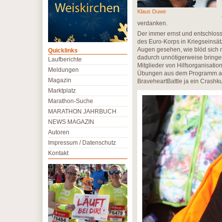
Klaus Duwe
verdanken.
Der immer ernst und entschloss
des Euro-Korps in Kriegseinsät
Augen gesehen, wie blöd sich m
Quicklinks
dadurch unnötigerweise bringen
Laufberichte
Mitglieder von Hilfsorganisatio
Meldungen
Übungen aus dem Programm auch
Magazin
BraveheartBattle ja ein Crash
Marktplatz
Marathon-Suche
MARATHON JAHRBUCH
NEWS MAGAZIN
Autoren
Impressum / Datenschutz
Kontakt