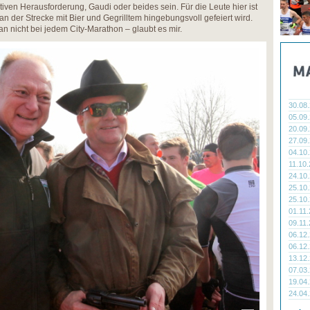
tiven Herausforderung, Gaudi oder beides sein. Für die Leute hier ist
n der Strecke mit Bier und Gegrilltem hingebungsvoll gefeiert wird.
n nicht bei jedem City-Marathon – glaubt es mir.
30.08
05.09
20.09
27.09
04.10
11.10
24.10
25.10
25.10
01.11
09.11
06.12
06.12
13.12
07.03
19.04
24.04