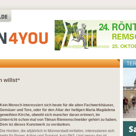
TE
 willst“
Kein Mensch interessiert sich heute für die alten Fachwerkhäuser,
Gemäuer und Tore, oder für den Altar der heiligen Maria Magdalena
geweihten Kirche, obwohl sich mancher daran erinnert, im
Unterricht schon mal von Tilman Riemenschneider gehört zu haben.
Dem ist dieses Kunstwerk zu verdanken.
Die Horden, die alljährlich in Münnerstadt einfallen, interessieren sich
mehr für Power, Action und Survival, kurz PAS. Und genau das ist