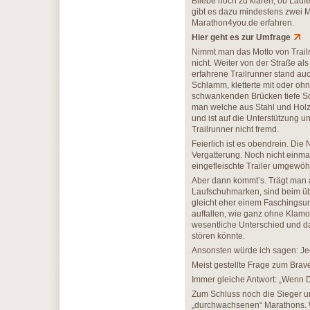
Bliebe noch zu klären, ob Läufe 
gibt es dazu mindestens zwei M
Marathon4you.de erfahren.
Hier geht es zur Umfrage
Nimmt man das Motto von Trailru
nicht. Weiter von der Straße al
erfahrene Trailrunner stand au
Schlamm, kletterte mit oder ohn
schwankenden Brücken tiefe Sch
man welche aus Stahl und Holz 
und ist auf die Unterstützung 
Trailrunner nicht fremd.
Feierlich ist es obendrein. Di
Vergatterung. Noch nicht einm
eingefleischte Trailer umgewöh
Aber dann kommt’s. Trägt man 
Laufschuhmarken, sind beim übr
gleicht eher einem Faschingsu
auffallen, wie ganz ohne Klamotte
wesentliche Unterschied und da
stören könnte.
Ansonsten würde ich sagen: Jed
Meist gestellte Frage zum Bra
Immer gleiche Antwort: „Wenn D
Zum Schluss noch die Sieger un
„durchwachsenen“ Marathons. W