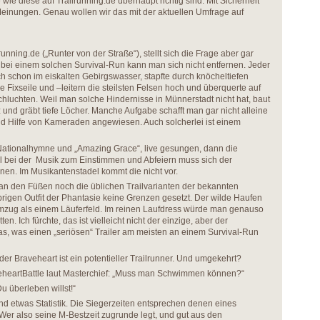
wie diese auf Trailrunning.de überhaupt richtig sind. Mit Sicherheit
einungen. Genau wollen wir das mit der aktuellen Umfrage auf
nning.de („Runter von der Straße“), stellt sich die Frage aber gar
s bei einem solchen Survival-Run kann man sich nicht entfernen. Jeder
ch schon im eiskalten Gebirgswasser, stapfte durch knöcheltiefen
e Fixseile und –leitern die steilsten Felsen hoch und überquerte auf
luchten. Weil man solche Hindernisse in Münnerstadt nicht hat, baut
und gräbt tiefe Löcher. Manche Aufgabe schafft man gar nicht alleine
und Hilfe von Kameraden angewiesen. Auch solcherlei ist einem
e Nationalhymne und „Amazing Grace“, live gesungen, dann die
al bei der Musik zum Einstimmen und Abfeiern muss sich der
nen. Im Musikantenstadel kommt die nicht vor.
an den Füßen noch die üblichen Trailvarianten der bekannten
igen Outfit der Phantasie keine Grenzen gesetzt. Der wilde Haufen
mzug als einem Läuferfeld. Im reinen Laufdress würde man genauso
n. Ich fürchte, das ist vielleicht nicht der einzige, aber der
s, was einen „seriösen“ Trailer am meisten an einem Survival-Run
er Braveheart ist ein potentieller Trailrunner. Und umgekehrt?
veheartBattle laut Masterchief: „Muss man Schwimmen können?“
u überleben willst!“
d etwas Statistik. Die Siegerzeiten entsprechen denen eines
er also seine M-Bestzeit zugrunde legt, und gut aus den