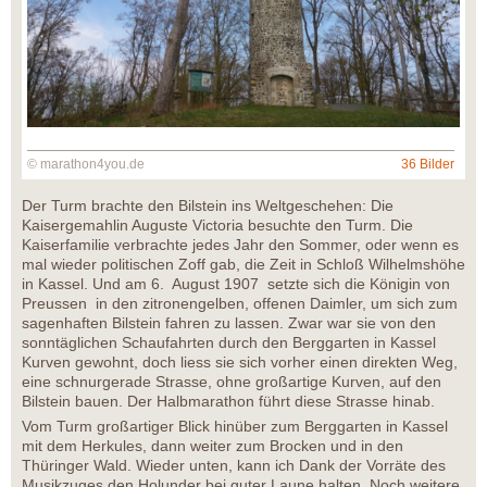
© marathon4you.de
36 Bilder
Der Turm brachte den Bilstein ins Weltgeschehen: Die
Kaisergemahlin Auguste Victoria besuchte den Turm. Die
Kaiserfamilie verbrachte jedes Jahr den Sommer, oder wenn es
mal wieder politischen Zoff gab, die Zeit in Schloß Wilhelmshöhe
in Kassel. Und am 6. August 1907 setzte sich die Königin von
Preussen in den zitronengelben, offenen Daimler, um sich zum
sagenhaften Bilstein fahren zu lassen. Zwar war sie von den
sonntäglichen Schaufahrten durch den Berggarten in Kassel
Kurven gewohnt, doch liess sie sich vorher einen direkten Weg,
eine schnurgerade Strasse, ohne großartige Kurven, auf den
Bilstein bauen. Der Halbmarathon führt diese Strasse hinab.
Vom Turm großartiger Blick hinüber zum Berggarten in Kassel
mit dem Herkules, dann weiter zum Brocken und in den
Thüringer Wald. Wieder unten, kann ich Dank der Vorräte des
Musikzuges den Holunder bei guter Laune halten. Noch weitere