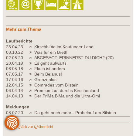
Mehr zum Thema
Laufberichte
23.04.23
Kirschblüte im Kaufunger Land
08.10.22
Was für ein Brett!
02.05.20
ABGESAGT: ERINNERST DU DICH? (20)
28.04.19
Es geht aufwärts
06.05.18
Flach ist anders
07.05.17
Beim Belanus!
17.04.16
Grenzenlos!
12.04.15
Comrades vom Bilstein
06.04.14
Premiumlauf durchs Kirschenland
14.04.13
Der PriMa BiMa und die Ultra-Omi
Meldungen
08.07.20
Da geht noch mehr - Probelauf am Bilstein
zurï¿½ck zur ï¿½bersicht