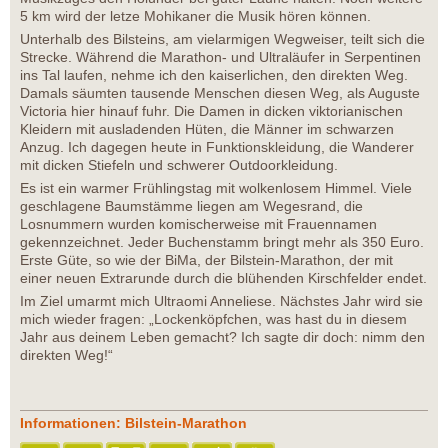
5 km wird der letze Mohikaner die Musik hören können.
Unterhalb des Bilsteins, am vielarmigen Wegweiser, teilt sich die
Strecke. Während die Marathon- und Ultraläufer in Serpentinen
ins Tal laufen, nehme ich den kaiserlichen, den direkten Weg.
Damals säumten tausende Menschen diesen Weg, als Auguste
Victoria hier hinauf fuhr. Die Damen in dicken viktorianischen
Kleidern mit ausladenden Hüten, die Männer im schwarzen
Anzug. Ich dagegen heute in Funktionskleidung, die Wanderer
mit dicken Stiefeln und schwerer Outdoorkleidung.
Es ist ein warmer Frühlingstag mit wolkenlosem Himmel. Viele
geschlagene Baumstämme liegen am Wegesrand, die
Losnummern wurden komischerweise mit Frauennamen
gekennzeichnet. Jeder Buchenstamm bringt mehr als 350 Euro.
Erste Güte, so wie der BiMa, der Bilstein-Marathon, der mit
einer neuen Extrarunde durch die blühenden Kirschfelder endet.
Im Ziel umarmt mich Ultraomi Anneliese. Nächstes Jahr wird sie
mich wieder fragen: „Lockenköpfchen, was hast du in diesem
Jahr aus deinem Leben gemacht? Ich sagte dir doch: nimm den
direkten Weg!“
Informationen: Bilstein-Marathon