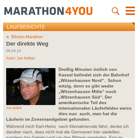
LAUFBERICHTE
Bilstein-Marathon
Der direkte Weg
06.04.14
Autor:
Joe Kelbel
Dreißig Minuten östlich von
Kassel befindet sich der Bahnhof
„Witzenhausen Nord“. Schon
witzig, denn es gibt weder
„Witzenhausen Mitte“ noch
„Witzenhausen Süd“. Der
amerikanische Teil des
internationalen Läuferfeldes weiss
Joe Kelbel
dies nun auch, man hat die
Läuferin im Zonenrandgebiet gefunden.
Während mich Karl-Heinz nach Kleinalmerode fährt, denke ich
darüber nach, dass nicht mal die Germanen hier siedelten,
sondern das Gebiet rund um den Bilstein gemieden. Erst im