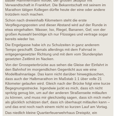
Basler Hammermann vorbei, der großen Skulptur mit
Verwandtschaft in Frankfurt. Die Bekanntschaft mit seinem im
Marathon tätigen Kollegen dürfte heute der eine oder andere
trotzdem noch machen.
Schon nach dreieinhalb Kilometern steht die erste
Verpflegungsposten und dieser Abstand wird auf der Runde in
etwa eingehalten. Wasser, Iso, Riegel, Bananen, Gel; von der
großen Auswahl benötige ich nur Flüssiges und vertrage sogar
bereits wieder Iso.
Die Engelgasse habe ich zu Schulzeiten in ganz anderem
Tempo geschafft. Damals allerdings mit dem Fahrrad in
entgegengesetzter Richtung und mit dem vom Stundenplan
gesetzten Zeitlimit im Nacken.
Von der Grosspeterbrücke aus sehen die Gleise der Einfahrt in
den Bahnhof im morgendlichen Gegenlicht aus wie eine
Modellbahnanlage. Das kann nicht darüber hinwegtäuschen,
dass auch der Halbmarathon im Maßstab 1:1 über volle 21
Kilometer gelaufen wird. Gleich nach der Brücke folgt eine kurze
Begegnungsstrecke. Irgendwie juckt es mich, dass ich nicht
spritzig genug bin, um auf der anderen Straßenseite mitlaufen
zu können, und muss mir gleichzeitig sagen, dass ich mich mehr
als glücklich schätzen darf, dass ich überhaupt mitlaufen kann –
und das erst noch nach einem nicht so kurzen Lauf am Vortag.
Das niedlich kleine Quartierfeuerwehrhaus Dreispitz, ein