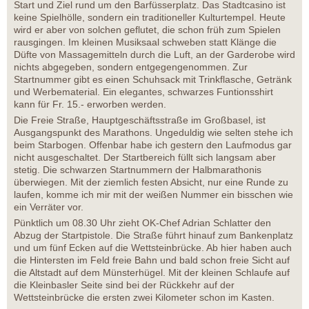
Start und Ziel rund um den Barfüsserplatz. Das Stadtcasino ist
keine Spielhölle, sondern ein traditioneller Kulturtempel. Heute
wird er aber von solchen geflutet, die schon früh zum Spielen
rausgingen. Im kleinen Musiksaal schweben statt Klänge die
Düfte von Massagemitteln durch die Luft, an der Garderobe wird
nichts abgegeben, sondern entgegengenommen. Zur
Startnummer gibt es einen Schuhsack mit Trinkflasche, Getränk
und Werbematerial. Ein elegantes, schwarzes Funtionsshirt
kann für Fr. 15.- erworben werden.
Die Freie Straße, Hauptgeschäftsstraße im Großbasel, ist
Ausgangspunkt des Marathons. Ungeduldig wie selten stehe ich
beim Starbogen. Offenbar habe ich gestern den Laufmodus gar
nicht ausgeschaltet. Der Startbereich füllt sich langsam aber
stetig. Die schwarzen Startnummern der Halbmarathonis
überwiegen. Mit der ziemlich festen Absicht, nur eine Runde zu
laufen, komme ich mir mit der weißen Nummer ein bisschen wie
ein Verräter vor.
Pünktlich um 08.30 Uhr zieht OK-Chef Adrian Schlatter den
Abzug der Startpistole. Die Straße führt hinauf zum Bankenplatz
und um fünf Ecken auf die Wettsteinbrücke. Ab hier haben auch
die Hintersten im Feld freie Bahn und bald schon freie Sicht auf
die Altstadt auf dem Münsterhügel. Mit der kleinen Schlaufe auf
die Kleinbasler Seite sind bei der Rückkehr auf der
Wettsteinbrücke die ersten zwei Kilometer schon im Kasten.