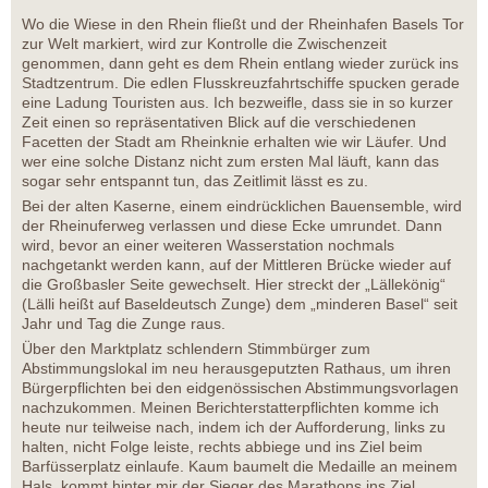
Wo die Wiese in den Rhein fließt und der Rheinhafen Basels Tor
zur Welt markiert, wird zur Kontrolle die Zwischenzeit
genommen, dann geht es dem Rhein entlang wieder zurück ins
Stadtzentrum. Die edlen Flusskreuzfahrtschiffe spucken gerade
eine Ladung Touristen aus. Ich bezweifle, dass sie in so kurzer
Zeit einen so repräsentativen Blick auf die verschiedenen
Facetten der Stadt am Rheinknie erhalten wie wir Läufer. Und
wer eine solche Distanz nicht zum ersten Mal läuft, kann das
sogar sehr entspannt tun, das Zeitlimit lässt es zu.
Bei der alten Kaserne, einem eindrücklichen Bauensemble, wird
der Rheinuferweg verlassen und diese Ecke umrundet. Dann
wird, bevor an einer weiteren Wasserstation nochmals
nachgetankt werden kann, auf der Mittleren Brücke wieder auf
die Großbasler Seite gewechselt. Hier streckt der „Lällekönig“
(Lälli heißt auf Baseldeutsch Zunge) dem „minderen Basel“ seit
Jahr und Tag die Zunge raus.
Über den Marktplatz schlendern Stimmbürger zum
Abstimmungslokal im neu herausgeputzten Rathaus, um ihren
Bürgerpflichten bei den eidgenössischen Abstimmungsvorlagen
nachzukommen. Meinen Berichterstatterpflichten komme ich
heute nur teilweise nach, indem ich der Aufforderung, links zu
halten, nicht Folge leiste, rechts abbiege und ins Ziel beim
Barfüsserplatz einlaufe. Kaum baumelt die Medaille an meinem
Hals, kommt hinter mir der Sieger des Marathons ins Ziel.