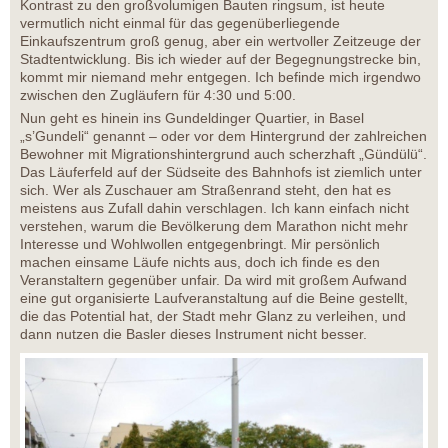
Kontrast zu den großvolumigen Bauten ringsum, ist heute
vermutlich nicht einmal für das gegenüberliegende
Einkaufszentrum groß genug, aber ein wertvoller Zeitzeuge der
Stadtentwicklung. Bis ich wieder auf der Begegnungstrecke bin,
kommt mir niemand mehr entgegen. Ich befinde mich irgendwo
zwischen den Zugläufern für 4:30 und 5:00.
Nun geht es hinein ins Gundeldinger Quartier, in Basel
„s’Gundeli“ genannt – oder vor dem Hintergrund der zahlreichen
Bewohner mit Migrationshintergrund auch scherzhaft „Gündülü“.
Das Läuferfeld auf der Südseite des Bahnhofs ist ziemlich unter
sich. Wer als Zuschauer am Straßenrand steht, den hat es
meistens aus Zufall dahin verschlagen. Ich kann einfach nicht
verstehen, warum die Bevölkerung dem Marathon nicht mehr
Interesse und Wohlwollen entgegenbringt. Mir persönlich
machen einsame Läufe nichts aus, doch ich finde es den
Veranstaltern gegenüber unfair. Da wird mit großem Aufwand
eine gut organisierte Laufveranstaltung auf die Beine gestellt,
die das Potential hat, der Stadt mehr Glanz zu verleihen, und
dann nutzen die Basler dieses Instrument nicht besser.