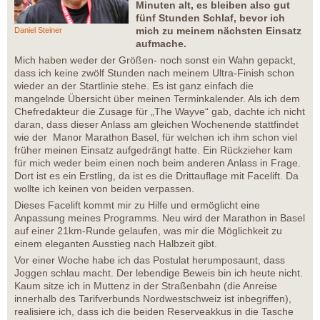
Minuten alt, es bleiben also gut
fünf Stunden Schlaf, bevor ich
mich zu meinem nächsten Einsatz
Daniel Steiner
aufmache.
Mich haben weder der Größen- noch sonst ein Wahn gepackt,
dass ich keine zwölf Stunden nach meinem Ultra-Finish schon
wieder an der Startlinie stehe. Es ist ganz einfach die
mangelnde Übersicht über meinen Terminkalender. Als ich dem
Chefredakteur die Zusage für „The Wayve“ gab, dachte ich nicht
daran, dass dieser Anlass am gleichen Wochenende stattfindet
wie der Manor Marathon Basel, für welchen ich ihm schon viel
früher meinen Einsatz aufgedrängt hatte. Ein Rückzieher kam
für mich weder beim einen noch beim anderen Anlass in Frage.
Dort ist es ein Erstling, da ist es die Drittauflage mit Facelift. Da
wollte ich keinen von beiden verpassen.
Dieses Facelift kommt mir zu Hilfe und ermöglicht eine
Anpassung meines Programms. Neu wird der Marathon in Basel
auf einer 21km-Runde gelaufen, was mir die Möglichkeit zu
einem eleganten Ausstieg nach Halbzeit gibt.
Vor einer Woche habe ich das Postulat herumposaunt, dass
Joggen schlau macht. Der lebendige Beweis bin ich heute nicht.
Kaum sitze ich in Muttenz in der Straßenbahn (die Anreise
innerhalb des Tarifverbunds Nordwestschweiz ist inbegriffen),
realisiere ich, dass ich die beiden Reserveakkus in die Tasche