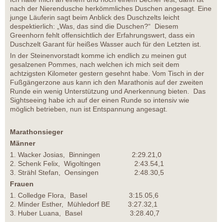
nach der Nierendusche herkömmliches Duschen angesagt. Eine
junge Läuferin sagt beim Anblick des Duschzelts leicht
despektierlich: „Was, das sind die Duschen?“ Diesem
Greenhorn fehlt offensichtlich der Erfahrungswert, dass ein
Duschzelt Garant für heißes Wasser auch für den Letzten ist.
In der Steinenvorstadt komme ich endlich zu meinen gut
gesalzenen Pommes, nach welchen ich mich seit dem
achtzigsten Kilometer gestern gesehnt habe. Vom Tisch in der
Fußgängerzone aus kann ich den Marathonis auf der zweiten
Runde ein wenig Unterstützung und Anerkennung bieten. Das
Sightseeing habe ich auf der einen Runde so intensiv wie
möglich betrieben, nun ist Entspannung angesagt.
Marathonsieger
Männer
1. Wacker Josias, Binningen 2:29.21,0
2. Schenk Felix, Wigoltingen 2:43.54,1
3. Strähl Stefan, Oensingen 2:48.30,5
Frauen
1. Colledge Flora, Basel 3:15.05,6
2. Minder Esther, Mühledorf BE 3:27.32,1
3. Huber Luana, Basel 3:28.40,7