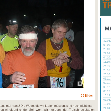
30.08
05.09
20.09
27.09
04.10
11.10
24.10
25.10
25.10
01.11
09.11
06.12
06.12
65 Bilder
13.12
07.03
19.04
ten, total krass! Die Wege, die wir laufen müssen, sind noch nicht mal
24.04
en wir eigentlich den Soli, wenn wir hier durch den Tiefschnee stapfen