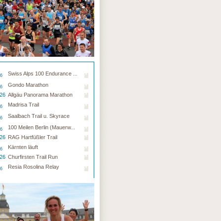
Swiss Alps 100 Endurance ...
26
Gondo Marathon
26
.26
Allgäu Panorama Marathon
Madrisa Trail
26
Saalbach Trail u. Skyrace
26
100 Meilen Berlin (Mauerw...
26
.26
RAG Hartfüßler Trail
Kärnten läuft
26
.26
Churfirsten Trail Run
Resia Rosolina Relay
26