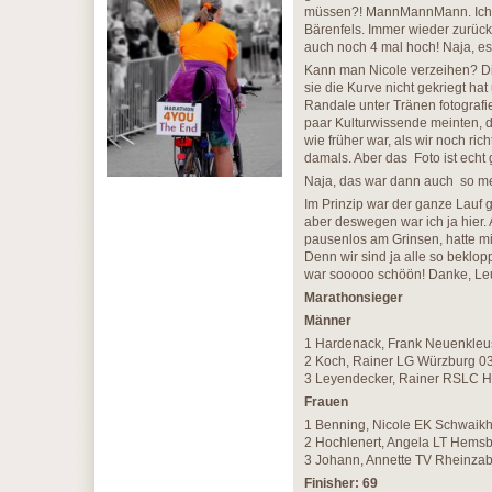
müssen?! MannMannMann. Ich h
Bärenfels. Immer wieder zurück
auch noch 4 mal hoch! Naja, es
Kann man Nicole verzeihen? Die 
sie die Kurve nicht gekriegt ha
Randale unter Tränen fotografie
paar Kulturwissende meinten, d
wie früher war, als wir noch ri
damals. Aber das Foto ist echt
Naja, das war dann auch so me
Im Prinzip war der ganze Lauf g
aber deswegen war ich ja hier. 
pausenlos am Grinsen, hatte mi
Denn wir sind ja alle so beklop
war sooooo schöön! Danke, Leut
Marathonsieger
Männer
1 Hardenack, Frank Neuenkleu
2 Koch, Rainer LG Würzburg 0
3 Leyendecker, Rainer RSLC H
Frauen
1 Benning, Nicole EK Schwaik
2 Hochlenert, Angela LT Hems
3 Johann, Annette TV Rheinzab
Finisher: 69