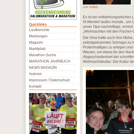
Joe Kelbel
Es ist ein entbehrungsreiches 
St Wendel laufen musste, um Un
Quicklinks
unser Opa nachmittags erneut n
Laufberichte
„Weihnachten mit den Fischer-
Meldungen
Die Oma hatte auch ihre Mühe, d
Magazin
selbstgebrannten Schnaps zu h
Proteinhaltiges zu erlegen und
Marktplatz
Wiesen, um etwas für den Nacht
Marathon-Suche
Abgeschiedenheit der schroffe
MARATHON JAHRBUCH
Weihnachtskultur: Die Kultur 
NEWS MAGAZIN
Autoren
Impressum / Datenschutz
Kontakt