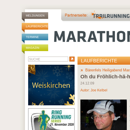
MELDUNGEN
LAUFBERICHTE
TERMINE
MAGAZIN
LAUFBERICHTE
Bärenfels Heiligabend Mar
Oh du Fröhlich-hä-
24.12.09
Autor:
Joe Kelbel