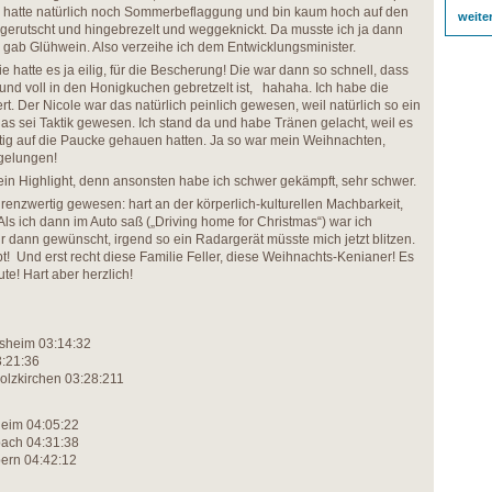
atte natürlich noch Sommerbeflaggung und bin kaum hoch auf den
weite
gerutscht und hingebrezelt und weggeknickt. Da musste ich ja dann
 gab Glühwein. Also verzeihe ich dem Entwicklungsminister.
hatte es ja eilig, für die Bescherung! Die war dann so schnell, dass
t und voll in den Honigkuchen gebretzelt ist, hahaha. Ich habe die
rt. Der Nicole war das natürlich peinlich gewesen, weil natürlich so ein
as sei Taktik gewesen. Ich stand da und habe Tränen gelacht, weil es
chtig auf die Paucke gehauen hatten. Ja so war mein Weihnachten,
 gelungen!
in Highlight, denn ansonsten habe ich schwer gekämpft, sehr schwer.
renzwertig gewesen: hart an der körperlich-kulturellen Machbarkeit,
Als ich dann im Auto saß („Driving home for Christmas“) war ich
r dann gewünscht, irgend so ein Radargerät müsste mich jetzt blitzen.
pt! Und erst recht diese Familie Feller, diese Weihnachts-Kenianer! Es
e! Hart aber herzlich!
sheim 03:14:32
3:21:36
olzkirchen 03:28:211
heim 04:05:22
bach 04:31:38
ern 04:42:12