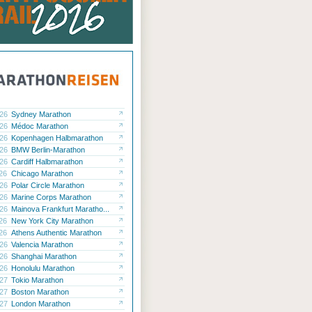
.26
Sydney Marathon
.26
Médoc Marathon
.26
Kopenhagen Halbmarathon
.26
BMW Berlin-Marathon
.26
Cardiff Halbmarathon
.26
Chicago Marathon
.26
Polar Circle Marathon
.26
Marine Corps Marathon
.26
Mainova Frankfurt Maratho...
.26
New York City Marathon
.26
Athens Authentic Marathon
.26
Valencia Marathon
.26
Shanghai Marathon
.26
Honolulu Marathon
.27
Tokio Marathon
.27
Boston Marathon
.27
London Marathon