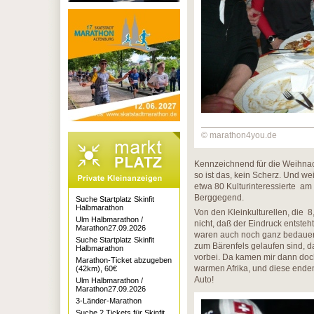
© marathon4you.de
Kennzeichnend für die Weihnac
so ist das, kein Scherz. Und we
etwa 80 Kulturinteressierte a
Berggegend.
Suche Startplatz Skinfit
Halbmarathon
Von den Kleinkulturellen, die 
Ulm Halbmarathon /
nicht, daß der Eindruck entsteh
Marathon27.09.2026
waren auch noch ganz bedauer
Suche Startplatz Skinfit
zum Bärenfels gelaufen sind, da
Halbmarathon
vorbei. Da kamen mir dann doc
Marathon-Ticket abzugeben
warmen Afrika, und diese ende
(42km), 60€
Auto!
Ulm Halbmarathon /
Marathon27.09.2026
3-Länder-Marathon
Suche 2 Tickets für Skinfit