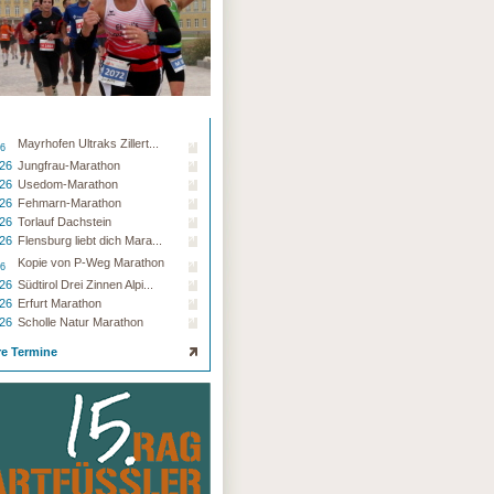
Mayrhofen Ultraks Zillert...
26
.26
Jungfrau-Marathon
.26
Usedom-Marathon
.26
Fehmarn-Marathon
.26
Torlauf Dachstein
.26
Flensburg liebt dich Mara...
Kopie von P-Weg Marathon
26
.26
Südtirol Drei Zinnen Alpi...
.26
Erfurt Marathon
.26
Scholle Natur Marathon
re Termine