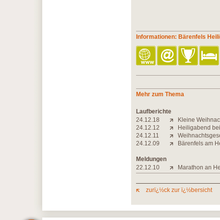
Informationen: Bärenfels Hei
Mehr zum Thema
Laufberichte
24.12.18
Kleine Weihnac
24.12.12
Heiligabend bei
24.12.11
Weihnachtsgesc
24.12.09
Bärenfels am H
Meldungen
22.12.10
Marathon an Hei
zurï¿½ck zur ï¿½bersicht