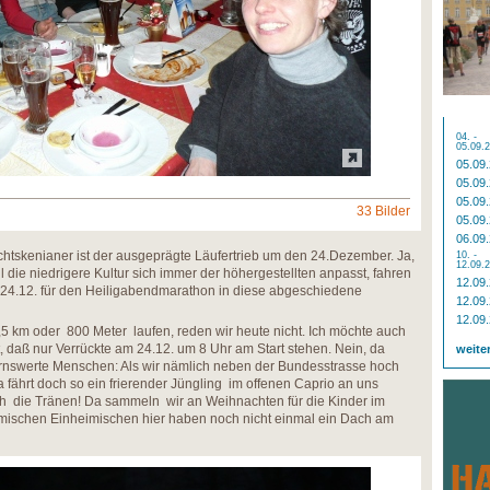
04. -
05.09.
05.09
05.09
05.09
33 Bilder
05.09
06.09
htskenianer ist der ausgeprägte Läufertrieb um den 24.Dezember. Ja,
10. -
12.09.
il die niedrigere Kultur sich immer der höhergestellten anpasst, fahren
12.09
m 24.12. für den Heiligabendmarathon in diese abgeschiedene
12.09
12.09
8,5 km oder 800 Meter laufen, reden wir heute nicht. Ich möchte auch
t, daß nur Verrückte am 24.12. um 8 Uhr am Start stehen. Nein, da
weite
nswerte Menschen: Als wir nämlich neben der Bundesstrasse hoch
 fährt doch so ein frierender Jüngling im offenen Caprio an uns
h die Tränen! Da sammeln wir an Weihnachten für die Kinder im
mischen Einheimischen hier haben noch nicht einmal ein Dach am