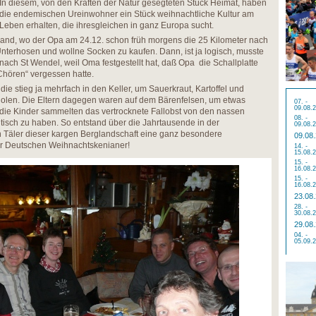
In diesem, von den Kräften der Natur gesegteten Stück Heimat, haben
die endemischen Ureinwohner ein Stück weihnachtliche Kultur am
Leben erhalten, die ihresgleichen in ganz Europa sucht.
Land, wo der Opa am 24.12. schon früh morgens die 25 Kilometer nach
terhosen und wollne Socken zu kaufen. Dann, ist ja logisch, musste
ach St Wendel, weil Oma festgestellt hat, daß Opa die Schallplatte
Chören“ vergessen hatte.
ie stieg ja mehrfach in den Keller, um Sauerkraut, Kartoffel und
olen. Die Eltern dagegen waren auf dem Bärenfelsen, um etwas
07. -
09.08.
 die Kinder sammelten das vertrocknete Fallobst von den nassen
08. -
isch zu haben. So entstand über die Jahrtausende in der
09.08.
n Täler dieser kargen Berglandschaft eine ganz besondere
09.08
der Deutschen Weihnachtskenianer!
14. -
15.08.
15. -
16.08.
15. -
16.08.
23.08
28. -
30.08.
29.08
04. -
05.09.