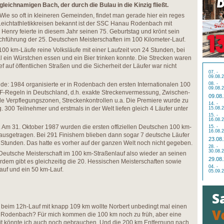
gleichnamigen Bach, der durch die Bulau in die Kinzig fließt.
Wie so oft in kleineren Gemeinden, findet man gerade hier ein reges
Leichtathletikkreisen bekannt ist der SSC Hanau Rodenbach mit
 Henry feierte in diesem Jahr seinen 75. Geburtstag und krönt sein
chführung der 25. Deutschen Meisterschaften im 100 Kilometer-Lauf.
100 km-Läufe reine Volksläufe mit einer Laufzeit von 24 Stunden, bei
ein Würstchen essen und ein Bier trinken konnte. Die Strecken waren
 auf öffentlichen Straßen und die Sicherheit der Läufer war nicht
07. -
09.08.
e: 1984 organisierte er in Rodenbach den ersten Internationalen 100
08. -
09.08.
F-Regeln in Deutschland, d.h. exakte Streckenvermessung, Zwischen-
09.08
elle Verpflegungszonen, Streckenkontrollen u.a. Die Premiere wurde zu
14. -
 300 Teilnehmer und erstmals in der Welt liefen gleich 4 Läufer unter
15.08.
15. -
16.08.
 Am 31. Oktober 1987 wurden die ersten offiziellen Deutschen 100 km-
15. -
16.08.
ausgetragen. Bei 291 Finishern blieben dann sogar 7 deutsche Läufer
23.08
 Stunden. Das hatte es vorher auf der ganzen Welt noch nicht gegeben.
28. -
30.08.
 Deutsche Meisterschaft im 100 km-Straßenlauf also wieder an seinen
29.08
rdem gibt es gleichzeitig die 20. Hessischen Meisterschaften sowie
04. -
auf und ein 50 km-Lauf.
05.09.
 beim 12h-Lauf mit knapp 109 km wollte Norbert unbedingt mal einen
t Rodenbach? Für mich kommen die 100 km noch zu früh, aber eine
t könnte ich auch noch gebrauchen. Und die 200 km Entfernung nach