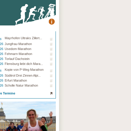
Mayrhofen Ultraks Zillert...
26
.26
Jungfrau-Marathon
.26
Usedom-Marathon
.26
Fehmarn-Marathon
.26
Torlauf Dachstein
.26
Flensburg liebt dich Mara...
Kopie von P-Weg Marathon
26
.26
Südtirol Drei Zinnen Alpi...
.26
Erfurt Marathon
.26
Scholle Natur Marathon
re Termine