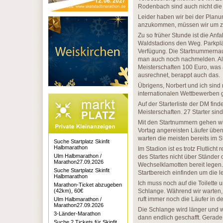
Rodenbach sind auch nicht die 
Leider haben wir bei der Planu
anzukommen, müssen wir um zwe
Zu so früher Stunde ist die Anf
Waldstadions den Weg. Parkpl
Verfügung. Die Startnummernaus
man auch noch nachmelden. All
Meisterschaften 100 Euro, was a
ausrechnet, berappt auch das.
Übrigens, Norbert und ich sind 
internationalen Wettbewerben g
Auf der Starterliste der DM fin
Meisterschaften. 27 Starter sin
Mit den Startnummern gehen wi
Vortag angereisten Läufer überna
warten die meisten bereits im S
Suche Startplatz Skinfit
Halbmarathon
Im Stadion ist es trotz Flutlic
Ulm Halbmarathon /
des Startes nicht über Ständer 
Marathon27.09.2026
Wechselklamotten bereit legen. 
Suche Startplatz Skinfit
Startbereich einfinden um die le
Halbmarathon
Ich muss noch auf die Toilette 
Marathon-Ticket abzugeben
(42km), 60€
Schlange. Während wir warten, 
ruft immer noch die Läufer in de
Ulm Halbmarathon /
Marathon27.09.2026
Die Schlange wird länger und 
3-Länder-Marathon
dann endlich geschafft. Gerade 
Suche 2 Tickets für Skinfit