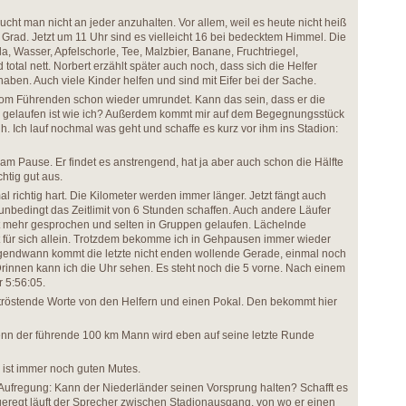
ucht man nicht an jeder anzuhalten. Vor allem, weil es heute nicht heiß
12 Grad. Jetzt um 11 Uhr sind es vielleicht 16 bei bedecktem Himmel. Die
la, Wasser, Apfelschorle, Tee, Malzbier, Banane, Fruchtriegel,
total nett. Norbert erzählt später auch noch, dass sich die Helfer
aben. Auch viele Kinder helfen und sind mit Eifer bei der Sache.
vom Führenden schon wieder umrundet. Kann das sein, dass er die
ll gelaufen ist wie ich? Außerdem kommt mir auf dem Begegnungsstück
üh. Ich lauf nochmal was geht und schaffe es kurz vor ihm ins Stadion:
 Pause. Er findet es anstrengend, hat ja aber auch schon die Hälfte
chtig gut aus.
 richtig hart. Die Kilometer werden immer länger. Jetzt fängt auch
 unbedingt das Zeitlimit von 6 Stunden schaffen. Auch andere Läufer
cht mehr gesprochen und selten in Gruppen gelaufen. Lächelnde
ft für sich allein. Trotzdem bekomme ich in Gehpausen immer wieder
gendwann kommt die letzte nicht enden wollende Gerade, einmal noch
Drinnen kann ich die Uhr sehen. Es steht noch die 5 vorne. Nach einem
r 5:56:05.
s tröstende Worte von den Helfern und einen Pokal. Den bekommt hier
denn der führende 100 km Mann wird eben auf seine letzte Runde
 ist immer noch guten Mutes.
Aufregung: Kann der Niederländer seinen Vorsprung halten? Schafft es
geregt läuft der Sprecher zwischen Stadionausgang, von wo er einen