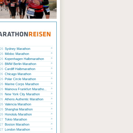
.26
Sydney Marathon
.26
Médoc Marathon
.26
Kopenhagen Halbmarathon
.26
BMW Berlin-Marathon
.26
Cardiff Halbmarathon
.26
Chicago Marathon
.26
Polar Circle Marathon
.26
Marine Corps Marathon
.26
Mainova Frankfurt Maratho...
.26
New York City Marathon
.26
Athens Authentic Marathon
.26
Valencia Marathon
.26
Shanghai Marathon
.26
Honolulu Marathon
.27
Tokio Marathon
.27
Boston Marathon
.27
London Marathon