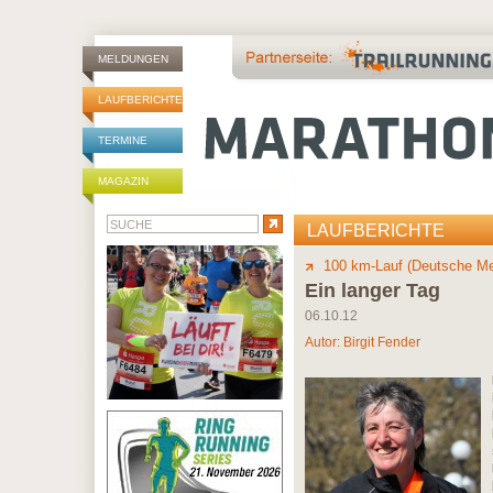
MELDUNGEN
LAUFBERICHTE
TERMINE
MAGAZIN
LAUFBERICHTE
100 km-Lauf (Deutsche Me
Ein langer Tag
06.10.12
Autor:
Birgit Fender