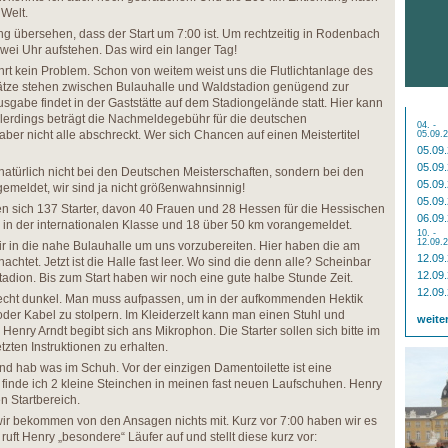
Welt.
ng übersehen, dass der Start um 7:00 ist. Um rechtzeitig in Rodenbach
i Uhr aufstehen. Das wird ein langer Tag!
ahrt kein Problem. Schon von weitem weist uns die Flutlichtanlage des
ätze stehen zwischen Bulauhalle und Waldstadion genügend zur
gabe findet in der Gaststätte auf dem Stadiongelände statt. Hier kann
erdings beträgt die Nachmeldegebühr für die deutschen
04. -
ber nicht alle abschreckt. Wer sich Chancen auf einen Meistertitel
05.09.
05.09
05.09
natürlich nicht bei den Deutschen Meisterschaften, sondern bei den
05.09
emeldet, wir sind ja nicht größenwahnsinnig!
05.09
den sich 137 Starter, davon 40 Frauen und 28 Hessen für die Hessischen
06.09
d in der internationalen Klasse und 18 über 50 km vorangemeldet.
10. -
12.09.
r in die nahe Bulauhalle um uns vorzubereiten. Hier haben die am
12.09
chtet. Jetzt ist die Halle fast leer. Wo sind die denn alle? Scheinbar
12.09
tadion. Bis zum Start haben wir noch eine gute halbe Stunde Zeit.
12.09
ht recht dunkel. Man muss aufpassen, um in der aufkommenden Hektik
oder Kabel zu stolpern. Im Kleiderzelt kann man einen Stuhl und
weite
Henry Arndt begibt sich ans Mikrophon. Die Starter sollen sich bitte im
tzten Instruktionen zu erhalten.
und hab was im Schuh. Vor der einzigen Damentoilette ist eine
finde ich 2 kleine Steinchen in meinen fast neuen Laufschuhen. Henry
n Startbereich.
wir bekommen von den Ansagen nichts mit. Kurz vor 7:00 haben wir es
ruft Henry „besondere“ Läufer auf und stellt diese kurz vor: