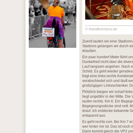
© marathon4you.de
Zuerst laufen wir eine Stadionr
Stadions gelangen wir durch ein
draußen.
Ein paar hundert Meter führt u
Dunkelheit nicht über die divers
Lauf langsam angehen. Nach ei
Schild. Es geht wieder geradea
folgt eine links-rechts Kombina
verabschiedet sich und läuft w
großzügigen Linksschlenker. Do
Plötzlich biegen wir scharf li
liegt ungefähr in der Mitte. D
laufen rechts. Km 6. Ein Bege
Begegnungsstücke sind nett. Ma
drauf. Ich entdecke bekannte Ges
entspannt aus.
Es geht rechts rum. Bei Km 7 e
wer hinter mir ist. Das ist noc
Dann kommt gleich die VP3 und 