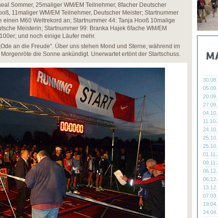
cheal Sommer, 25maliger WM/EM Teilnehmer, 8facher Deutscher
Hooß, 11maliger WM/EM Teilnehmer, Deutscher Meister; Startnummer
ute einen M60 Weltrekord an; Startnummer 44: Tanja Hooß 10malige
tsche Meisterin; Startnummer 99: Branka Hajek 6fache WM/EM
 100er; und noch einige Läufer mehr.
„Ode an die Freude“. Über uns stehen Mond und Sterne, während im
Morgenröte die Sonne ankündigt. Unerwartet ertönt der Startschuss.
30.08
05.09
20.09
27.09
04.10
11.10
24.10
25.10
25.10
01.11
09.11
06.12
06.12
13.12
07.03
19.04
24.04