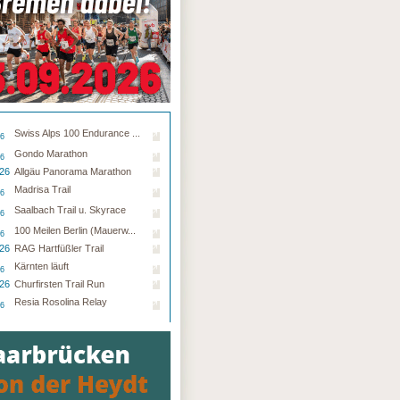
Swiss Alps 100 Endurance ...
26
Gondo Marathon
26
.26
Allgäu Panorama Marathon
Madrisa Trail
26
Saalbach Trail u. Skyrace
26
100 Meilen Berlin (Mauerw...
26
.26
RAG Hartfüßler Trail
Kärnten läuft
26
.26
Churfirsten Trail Run
Resia Rosolina Relay
26