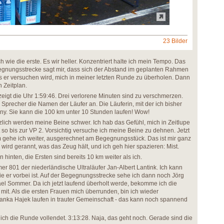
23 Bilder
h wie die erste. Es wir heller. Konzentriert halte ich mein Tempo. Das
gegnungsstrecke sagt mir, dass sich der Abstand im geplanten Rahmen
ss er versuchen wird, mich in meiner letzten Runde zu überholen. Dann
 Zeitplan.
eigt die Uhr 1:59:46. Drei verlorene Minuten sind zu verschmerzen.
Sprecher die Namen der Läufer an. Die Läuferin, mit der ich bisher
osny. Sie kann die 100 km unter 10 Stunden laufen! Wow!
zlich werden meine Beine schwer. Ich hab das Gefühl, mich in Zeitlupe
so bis zur VP 2. Vorsichtig versuche ich meine Beine zu dehnen. Jetzt
 gehe ich weiter, ausgerechnet am Begegnungsstück. Das ist mir ganz
ird gerannt, was das Zeug hält, und ich geh hier spazieren: Mist.
inten, die Ersten sind bereits 10 km weiter als ich.
er 801 der niederländische Ultraläufer Jan-Albert Lantink. Ich kann
ie er vorbei ist. Auf der Begegnungsstrecke sehe ich dann noch Jörg
el Sommer. Da ich jetzt laufend überholt werde, bekomme ich die
mit. Als die ersten Frauen mich überrunden, bin ich wieder
nka Hajek laufen in trauter Gemeinschaft - das kann noch spannend
ich die Runde vollendet. 3:13:28. Naja, das geht noch. Gerade sind die