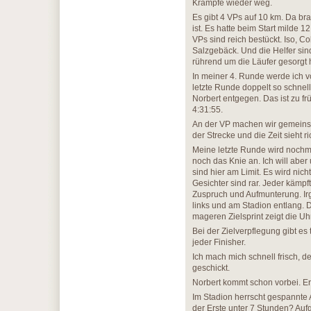
Krämpfe wieder weg.
Es gibt 4 VPs auf 10 km. Da bra
ist. Es hatte beim Start milde 
VPs sind reich bestückt. Iso, Co
Salzgebäck. Und die Helfer sind 
rührend um die Läufer gesorgt h
In meiner 4. Runde werde ich 
letzte Runde doppelt so schne
Norbert entgegen. Das ist zu fr
4:31:55.
An der VP machen wir gemeinsam
der Strecke und die Zeit sieht ri
Meine letzte Runde wird nochmal
noch das Knie an. Ich will aber
sind hier am Limit. Es wird ni
Gesichter sind rar. Jeder kämp
Zuspruch und Aufmunterung. Ir
links und am Stadion entlang. 
mageren Zielsprint zeigt die Uh
Bei der Zielverpflegung gibt e
jeder Finisher.
Ich mach mich schnell frisch, 
geschickt.
Norbert kommt schon vorbei. Er
Im Stadion herrscht gespannte 
der Erste unter 7 Stunden? Auf