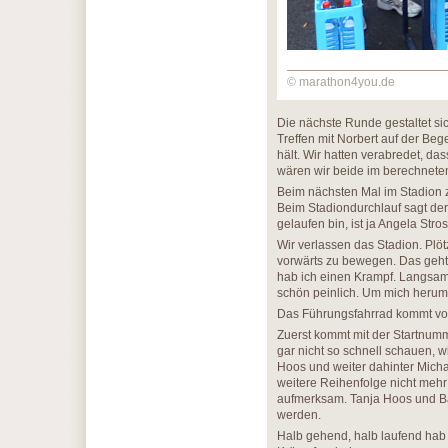
© marathon4you.de
Die nächste Runde gestaltet sic
Treffen mit Norbert auf der Be
hält. Wir hatten verabredet, da
wären wir beide im berechneten
Beim nächsten Mal im Stadion z
Beim Stadiondurchlauf sagt der 
gelaufen bin, ist ja Angela Str
Wir verlassen das Stadion. Plöt
vorwärts zu bewegen. Das geht 
hab ich einen Krampf. Langsam
schön peinlich. Um mich herum w
Das Führungsfahrrad kommt von h
Zuerst kommt mit der Startnumm
gar nicht so schnell schauen, w
Hoos und weiter dahinter Micha
weitere Reihenfolge nicht mehr 
aufmerksam. Tanja Hoos und Ba
werden.
Halb gehend, halb laufend hab 