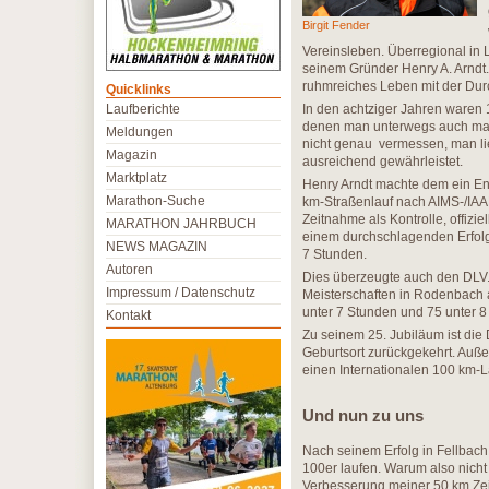
Birgit Fender
Vereinsleben. Überregional in 
seinem Gründer Henry A. Arndt.
ruhmreiches Leben mit der Dur
Quicklinks
Laufberichte
In den achtziger Jahren waren 
denen man unterwegs auch mal 
Meldungen
nicht genau vermessen, man lief
Magazin
ausreichend gewährleistet.
Marktplatz
Henry Arndt machte dem ein End
Marathon-Suche
km-Straßenlauf nach AIMS-/IAA
Zeitnahme als Kontrolle, offizi
MARATHON JAHRBUCH
einem durchschlagenden Erfolg.
NEWS MAGAZIN
7 Stunden.
Autoren
Dies überzeugte auch den DLV.
Impressum / Datenschutz
Meisterschaften in Rodenbach 
unter 7 Stunden und 75 unter 8
Kontakt
Zu seinem 25. Jubiläum ist die
Geburtsort zurückgekehrt. Auße
einen Internationalen 100 km-L
Und nun zu uns
Nach seinem Erfolg in Fellbach
100er laufen. Warum also nich
Verbesserung meiner 50 km Zei