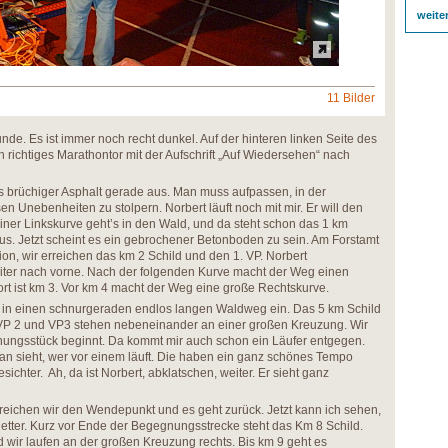
weite
11 Bilder
unde. Es ist immer noch recht dunkel. Auf der hinteren linken Seite des
 richtiges Marathontor mit der Aufschrift „Auf Wiedersehen“ nach
ns brüchiger Asphalt gerade aus. Man muss aufpassen, in der
en Unebenheiten zu stolpern. Norbert läuft noch mit mir. Er will den
ner Linkskurve geht’s in den Wald, und da steht schon das 1 km
us. Jetzt scheint es ein gebrochener Betonboden zu sein. Am Forstamt
tion, wir erreichen das km 2 Schild und den 1. VP. Norbert
eiter nach vorne. Nach der folgenden Kurve macht der Weg einen
rt ist km 3. Vor km 4 macht der Weg eine große Rechtskurve.
nks in einen schnurgeraden endlos langen Waldweg ein. Das 5 km Schild
ie VP 2 und VP3 stehen nebeneinander an einer großen Kreuzung. Wir
gnungsstück beginnt. Da kommt mir auch schon ein Läufer entgegen.
n sieht, wer vor einem läuft. Die haben ein ganz schönes Tempo
ichter. Ah, da ist Norbert, abklatschen, weiter. Er sieht ganz
rreichen wir den Wendepunkt und es geht zurück. Jetzt kann ich sehen,
h netter. Kurz vor Ende der Begegnungsstrecke steht das Km 8 Schild.
wir laufen an der großen Kreuzung rechts. Bis km 9 geht es