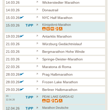
14.03.26
Wickerstedter Marathon
14.03.26
Donautrail
15.03.26
NYC Half Marathon
Königsforst-Marathon
15.03.26
TiPP
19.03.26
Antarktis Marathon
21.03.26
Würzburg Gedächtnislauf
21.03.26
Bergmarathon Hohe Winde
21.03.26
Springe-Deister-Marathon
22.03.26
Maratona di Roma
28.03.26
Prag Halbmarathon
28.03.26
Frozen Lake Marathon
29.03.26
Berliner Halbmarathon
10. -
PEAK LAKE GARDA 42
TiPP
12.04.26
Marathon Deutsche
12.04.26
TiPP