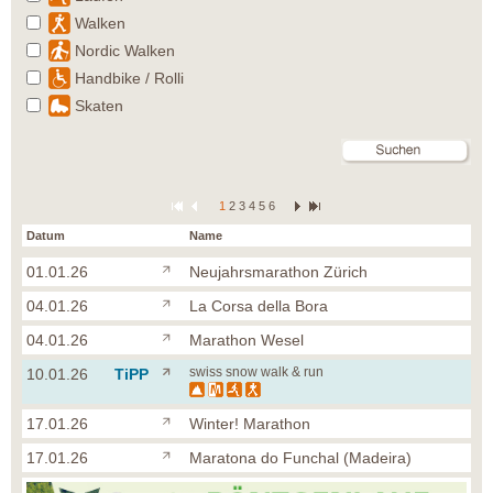
Walken
Nordic Walken
Handbike / Rolli
Skaten
1
2
3
4
5
6
Datum
Name
01.01.26
Neujahrsmarathon Zürich
04.01.26
La Corsa della Bora
04.01.26
Marathon Wesel
swiss snow walk & run
10.01.26
TiPP
17.01.26
Winter! Marathon
17.01.26
Maratona do Funchal (Madeira)