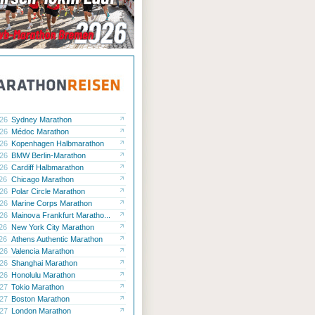
.26
Sydney Marathon
.26
Médoc Marathon
.26
Kopenhagen Halbmarathon
.26
BMW Berlin-Marathon
.26
Cardiff Halbmarathon
.26
Chicago Marathon
.26
Polar Circle Marathon
.26
Marine Corps Marathon
.26
Mainova Frankfurt Maratho...
.26
New York City Marathon
.26
Athens Authentic Marathon
.26
Valencia Marathon
.26
Shanghai Marathon
.26
Honolulu Marathon
.27
Tokio Marathon
.27
Boston Marathon
.27
London Marathon