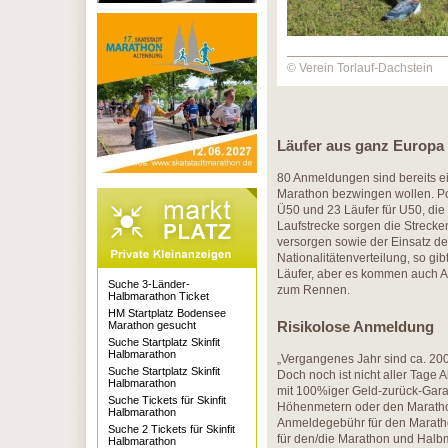
© Verein Torlauf-Dachstein
Läufer aus ganz Europa
80 Anmeldungen sind bereits e
Marathon bezwingen wollen. Pos
Ü50 und 23 Läufer für U50, die 
Laufstrecke sorgen die Strecken
versorgen sowie der Einsatz de
Nationalitätenverteilung, so gi
Läufer, aber es kommen auch A
Suche 3-Länder-
zum Rennen.
Halbmarathon Ticket
HM Startplatz Bodensee
Risikolose Anmeldung
Marathon gesucht
Suche Startplatz Skinfit
Halbmarathon
„Vergangenes Jahr sind ca. 200 
Suche Startplatz Skinfit
Doch noch ist nicht aller Tage
Halbmarathon
mit 100%iger Geld-zurück-Gara
Suche Tickets für Skinfit
Höhenmetern oder den Maratho
Halbmarathon
Anmeldegebühr für den Marathon
Suche 2 Tickets für Skinfit
für den/die Marathon und Halbm
Halbmarathon