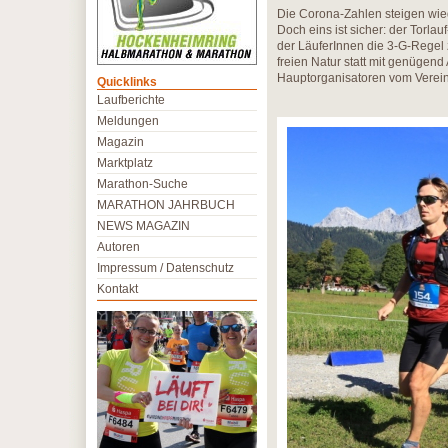
Die Corona-Zahlen steigen wie
Doch eins ist sicher: der Torlau
der LäuferInnen die 3-G-Regel 
freien Natur statt mit genügend
Hauptorganisatoren vom Verein
Quicklinks
Laufberichte
Meldungen
Magazin
Marktplatz
Marathon-Suche
MARATHON JAHRBUCH
NEWS MAGAZIN
Autoren
Impressum / Datenschutz
Kontakt