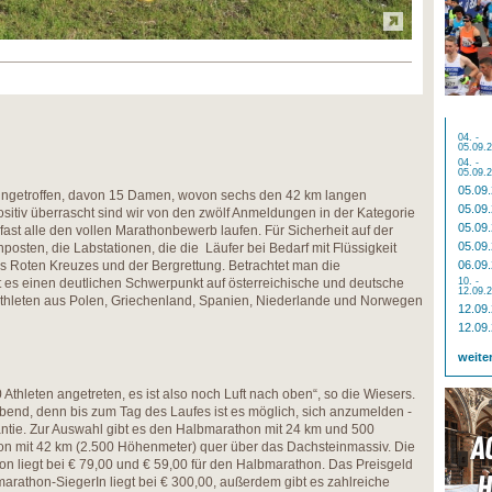
04. -
05.09.
04. -
05.09.
05.09
ingetroffen, davon 15 Damen, wovon sechs den 42 km langen
05.09
itiv überrascht sind wir von den zwölf Anmeldungen in der Kategorie
05.09
fast alle den vollen Marathonbewerb laufen. Für Sicherheit auf der
05.09
posten, die Labstationen, die die Läufer bei Bedarf mit Flüssigkeit
s Roten Kreuzes und der Bergrettung. Betrachtet man die
06.09
bt es einen deutlichen Schwerpunkt auf österreichische und deutsche
10. -
12.09.
thleten aus Polen, Griechenland, Spanien, Niederlande und Norwegen
12.09
12.09
weite
Athleten angetreten, es ist also noch Luft nach oben“, so die Wiesers.
 Abend, denn bis zum Tag des Laufes ist es möglich, sich anzumelden -
ntie. Zur Auswahl gibt es den Halbmarathon mit 24 km und 500
n mit 42 km (2.500 Höhenmeter) quer über das Dachsteinmassiv. Die
 liegt bei € 79,00 und € 59,00 für den Halbmarathon. Das Preisgeld
arathon-SiegerIn liegt bei € 300,00, außerdem gibt es zahlreiche