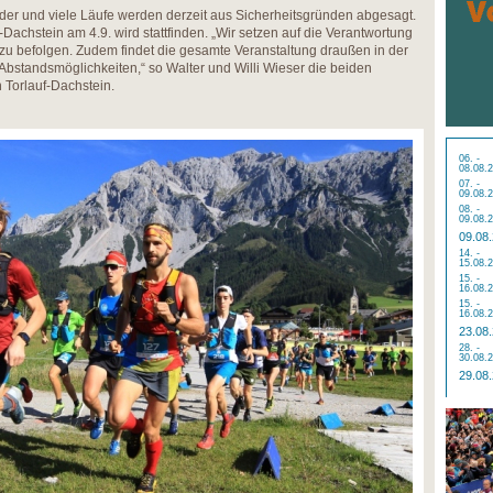
der und viele Läufe werden derzeit aus Sicherheitsgründen abgesagt.
f-Dachstein am 4.9. wird stattfinden. „Wir setzen auf die Verantwortung
zu befolgen. Zudem findet die gesamte Veranstaltung draußen in der
 Abstandsmöglichkeiten,“ so Walter und Willi Wieser die beiden
 Torlauf-Dachstein.
06. -
08.08.
07. -
09.08.
08. -
09.08.
09.08
14. -
15.08.
15. -
16.08.
15. -
16.08.
23.08
28. -
30.08.
29.08