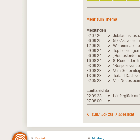
Mehr zum Thema
Meldungen
02.07.26
Jubiläumsausga
06.09.25
590 Aktive stür
12.06.25
Wer einmal dab
09.09.24
Top Leistungen
06.09.24
„Herausfordern
16.08.24
8. Runde der Tr
03.09.23
''Respekt vor de
30.08.23
Vom Geheimtipp
13.06.23
Torlauf Dachste
02.05.23
Viel Neues bei
Laufberichte
02.09.23
Läuferglück au
07.08.00
zurï¿½ck zur ï¿½bersicht
Kontakt
Meldungen