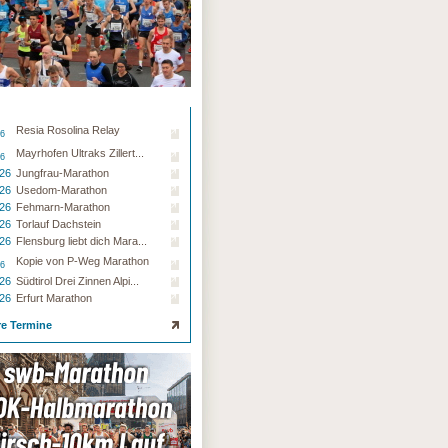
Resia Rosolina Relay
26
Mayrhofen Ultraks Zillert...
26
.26
Jungfrau-Marathon
.26
Usedom-Marathon
.26
Fehmarn-Marathon
.26
Torlauf Dachstein
.26
Flensburg liebt dich Mara...
Kopie von P-Weg Marathon
26
.26
Südtirol Drei Zinnen Alpi...
.26
Erfurt Marathon
re Termine