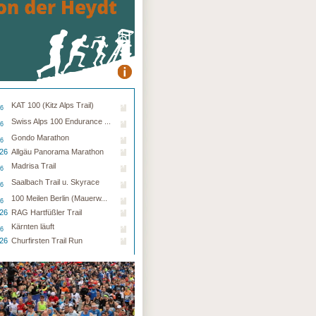
KAT 100 (Kitz Alps Trail)
26
Swiss Alps 100 Endurance ...
26
Gondo Marathon
26
.26
Allgäu Panorama Marathon
Madrisa Trail
26
Saalbach Trail u. Skyrace
26
100 Meilen Berlin (Mauerw...
26
.26
RAG Hartfüßler Trail
Kärnten läuft
26
.26
Churfirsten Trail Run