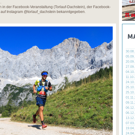
.
 in der Facebook-Veranstaltung (Torlauf-Dachstein), der Facebook-
e auf Instagram @torlauf_dachstein bekanntgegeben.
30.08
05.09
20.09
27.09
04.10
11.10
24.10
25.10
25.10
01.11
09.11
06.12
06.12
13.12
07.03
19.04
24.04