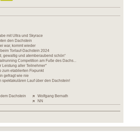
be mit Ultra und Skyrace
mten den Dachstein
ei war, kommt wieder
 beim Torlauf-Dachstein 2024
d, gewaltig und atemberaubend schön“
ailrunning Competition am Fuße des Dachs...
r Leistung aller Teilnehmer''
 zum etablierten Fixpunkt
in gefragt wie nie
m spektakulären Lauf über den Dachstein!
f dem Dachstein
Wolfgang Bernath
NN