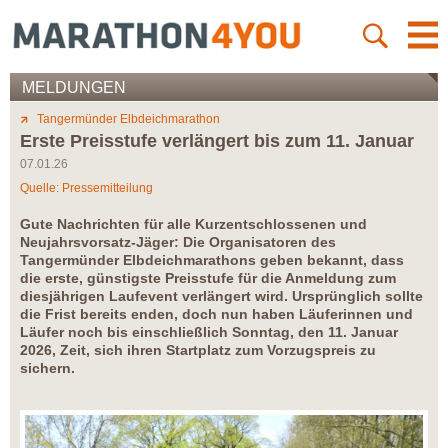
MELDUNGEN
Tangermünder Elbdeichmarathon
Erste Preisstufe verlängert bis zum 11. Januar
07.01.26
Quelle: Pressemitteilung
Gute Nachrichten für alle Kurzentschlossenen und
Neujahrsvorsatz-Jäger: Die Organisatoren des
Tangermünder Elbdeichmarathons geben bekannt, dass
die erste, günstigste Preisstufe für die Anmeldung zum
diesjährigen Laufevent verlängert wird. Ursprünglich sollte
die Frist bereits enden, doch nun haben Läuferinnen und
Läufer noch bis einschließlich Sonntag, den 11. Januar
2026, Zeit, sich ihren Startplatz zum Vorzugspreis zu
sichern.