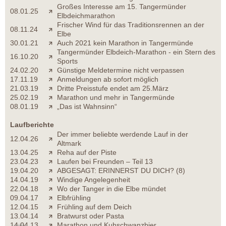
Großes Interesse am 15. Tangermünder
08.01.25
Elbdeichmarathon
Frischer Wind für das Traditionsrennen an der
08.11.24
Elbe
30.01.21
Auch 2021 kein Marathon in Tangermünde
Tangermünder Elbdeich-Marathon - ein Stern des
16.10.20
Sports
24.02.20
Günstige Meldetermine nicht verpassen
17.11.19
Anmeldungen ab sofort möglich
21.03.19
Dritte Preisstufe endet am 25.März
25.02.19
Marathon und mehr in Tangermünde
08.01.19
„Das ist Wahnsinn“
Laufberichte
Der immer beliebte werdende Lauf in der
12.04.26
Altmark
13.04.25
Reha auf der Piste
23.04.23
Laufen bei Freunden – Teil 13
19.04.20
ABGESAGT: ERINNERST DU DICH? (8)
14.04.19
Windige Angelegenheit
22.04.18
Wo der Tanger in die Elbe mündet
09.04.17
Elbfrühling
12.04.15
Frühling auf dem Deich
13.04.14
Bratwurst oder Pasta
14.04.13
Marathon und Kuhschwanzbier