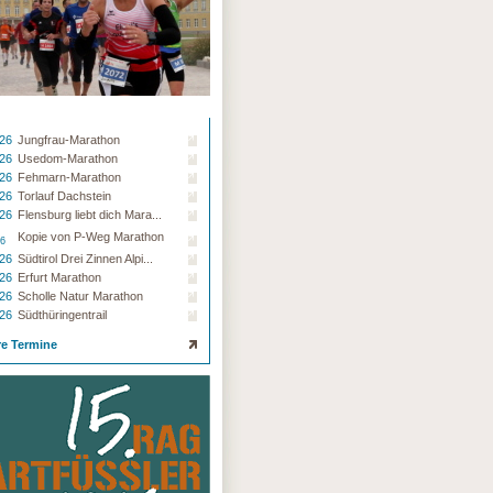
.26
Jungfrau-Marathon
.26
Usedom-Marathon
.26
Fehmarn-Marathon
.26
Torlauf Dachstein
.26
Flensburg liebt dich Mara...
Kopie von P-Weg Marathon
26
.26
Südtirol Drei Zinnen Alpi...
.26
Erfurt Marathon
.26
Scholle Natur Marathon
.26
Südthüringentrail
re Termine