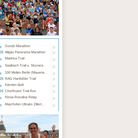
Gondo Marathon
26
.26
Allgäu Panorama Marathon
Madrisa Trail
26
Saalbach Trail u. Skyrace
26
100 Meilen Berlin (Mauerw...
26
.26
RAG Hartfüßler Trail
Kärnten läuft
26
.26
Churfirsten Trail Run
Resia Rosolina Relay
26
Mayrhofen Ultraks Zillert...
26