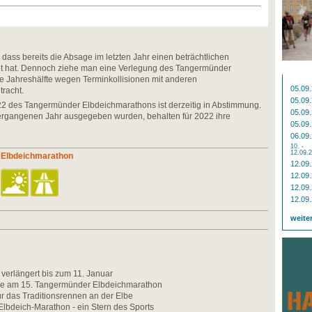
 dass bereits die Absage im letzten Jahr einen beträchtlichen
ht hat. Dennoch ziehe man eine Verlegung des Tangermünder
e Jahreshälfte wegen Terminkollisionen mit anderen
05.09
tracht.
05.09
22 des Tangermünder Elbdeichmarathons ist derzeitig in Abstimmung.
05.09
ergangenen Jahr ausgegeben wurden, behalten für 2022 ihre
05.09
06.09
10. -
12.09.
 Elbdeichmarathon
12.09
12.09
12.09
12.09
weite
e verlängert bis zum 11. Januar
se am 15. Tangermünder Elbdeichmarathon
ür das Traditionsrennen an der Elbe
lbdeich-Marathon - ein Stern des Sports