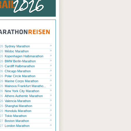
.26
Sydney Marathon
.26
Médoc Marathon
.26
Kopenhagen Halbmarathon
.26
BMW Berlin-Marathon
.26
Cardiff Halbmarathon
.26
Chicago Marathon
.26
Polar Circle Marathon
.26
Marine Corps Marathon
.26
Mainova Frankfurt Maratho...
.26
New York City Marathon
.26
Athens Authentic Marathon
.26
Valencia Marathon
.26
Shanghai Marathon
.26
Honolulu Marathon
.27
Tokio Marathon
.27
Boston Marathon
.27
London Marathon