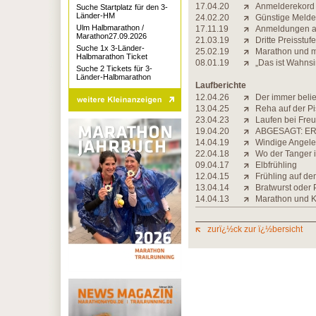
17.04.20
Anmelderekord d
Suche Startplatz für den 3-
Länder-HM
24.02.20
Günstige Melde
Ulm Halbmarathon /
17.11.19
Anmeldungen ab
Marathon27.09.2026
21.03.19
Dritte Preisstu
Suche 1x 3-Länder-
25.02.19
Marathon und 
Halbmarathon Ticket
08.01.19
„Das ist Wahnsi
Suche 2 Tickets für 3-
Länder-Halbmarathon
Laufberichte
12.04.26
Der immer belie
13.04.25
Reha auf der Pi
23.04.23
Laufen bei Freu
19.04.20
ABGESAGT: ER
14.04.19
Windige Angele
22.04.18
Wo der Tanger 
09.04.17
Elbfrühling
12.04.15
Frühling auf d
13.04.14
Bratwurst oder 
14.04.13
Marathon und 
zurï¿½ck zur ï¿½bersicht