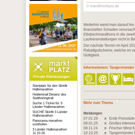
© marathon4you.de
Weiterhin weist man darauf hin,
finanziellen Schaden verursac
Elbdeichmarathons in die zweit
Laufveranstaltungen nicht in Be
Der nächste Termin im April 20
Rabattgutscheine, welche im v
Gültigkeit.
Informationen: Tangermünder
Startplatz für den Skinfit
Halbmarathon
Heldentrail Distanz des
Südthüringtrail
Mehr zum Thema
Suche 1 Ticket für 3-
Länder-Halbmarathon
SUCHE Skinfit 3 Länder
Meldungen
Halbmarathon
07.01.26
Erste Preisstuf
Panorama marathon
08.01.25
Großes Interes
sonthofen
08.11.24
Frischer Wind f
3 Länder Halbmarathon
16.10.20
Tangermünder E
11.10.26