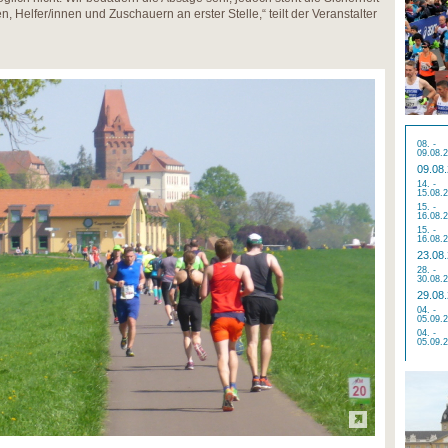
, Helfer/innen und Zuschauern an erster Stelle,“ teilt der Veranstalter
08. -
09.08.
09.08
14. -
15.08.
15. -
16.08.
15. -
16.08.
23.08
28. -
30.08.
29.08
04. -
05.09.
04. -
05.09.