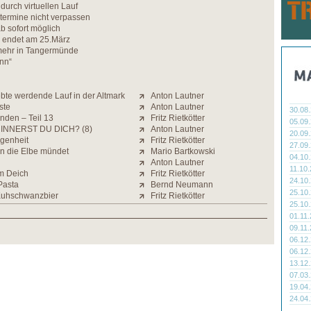
urch virtuellen Lauf
termine nicht verpassen
 sofort möglich
fe endet am 25.März
mehr in Tangermünde
nn“
bte werdende Lauf in der Altmark
Anton Lautner
ste
Anton Lautner
30.08
nden – Teil 13
Fritz Rietkötter
05.09
INNERST DU DICH? (8)
Anton Lautner
20.09
genheit
Fritz Rietkötter
27.09
in die Elbe mündet
Mario Bartkowski
04.10
Anton Lautner
11.10
em Deich
Fritz Rietkötter
24.10
Pasta
Bernd Neumann
25.10
Kuhschwanzbier
Fritz Rietkötter
25.10
01.11
09.11
06.12
06.12
13.12
07.03
19.04
24.04