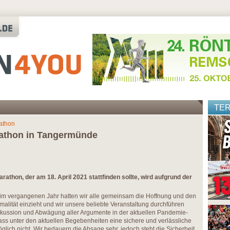
TE
athon
athon in Tangermünde
thon, der am 18. April 2021 stattfinden sollte, wird aufgrund der
e im vergangenen Jahr hatten wir alle gemeinsam die Hoffnung und den
lität einzieht und wir unsere beliebte Veranstaltung durchführen
kussion und Abwägung aller Argumente in der aktuellen Pandemie-
ss unter den aktuellen Begebenheiten eine sichere und verlässliche
lich nicht. Wir bedauern die Absage sehr, jedoch steht die Sicherheit