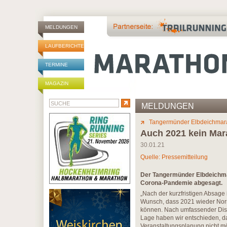
MELDUNGEN
LAUFBERICHTE
TERMINE
MAGAZIN
MELDUNGEN
Tangermünder Elbdeichmar
Auch 2021 kein Mar
30.01.21
Quelle: Pressemitteilung
Der Tangermünder Elbdeichmara
Corona-Pandemie abgesagt.
„Nach der kurzfristigen Absag
Wunsch, dass 2021 wieder Norma
können. Nach umfassender Dis
Lage haben wir entschieden, da
Veranstaltungsplanung nicht mög