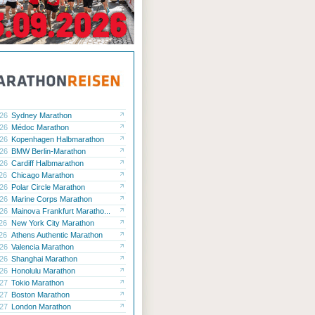
.26
Sydney Marathon
.26
Médoc Marathon
.26
Kopenhagen Halbmarathon
.26
BMW Berlin-Marathon
.26
Cardiff Halbmarathon
.26
Chicago Marathon
.26
Polar Circle Marathon
.26
Marine Corps Marathon
.26
Mainova Frankfurt Maratho...
.26
New York City Marathon
.26
Athens Authentic Marathon
.26
Valencia Marathon
.26
Shanghai Marathon
.26
Honolulu Marathon
.27
Tokio Marathon
.27
Boston Marathon
.27
London Marathon