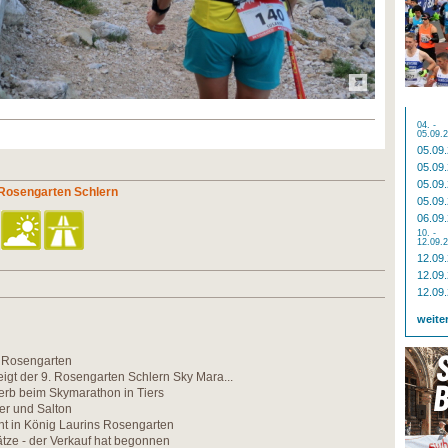
04. -
05.09.
05.09
05.09
05.09
 Rosengarten Schlern
05.09
06.09
10. -
12.09.
12.09
12.09
12.09
weite
m Rosengarten
eigt der 9. Rosengarten Schlern Sky Mara...
rb beim Skymarathon in Tiers
rer und Salton
 in König Laurins Rosengarten
ätze - der Verkauf hat begonnen