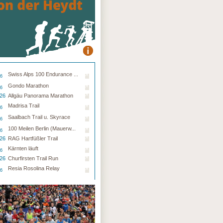
Swiss Alps 100 Endurance ...
26
Gondo Marathon
26
.26
Allgäu Panorama Marathon
Madrisa Trail
26
Saalbach Trail u. Skyrace
26
100 Meilen Berlin (Mauerw...
26
.26
RAG Hartfüßler Trail
Kärnten läuft
26
.26
Churfirsten Trail Run
Resia Rosolina Relay
26