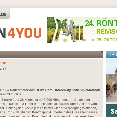
TE
Schlern
art
nd 3000 Höhenmeter das ist die Herausforderung beim Skymarathon
i 2023 in Tiers.
e Strecke über 36 Kilometer mit 2.000 Höhenmetern, die ab dem
s (2.601 m.ü.M.) über das Tschamintal talwärts führt. Gestartet wird
of. Entlang der Stecke gibt es immer wieder Verpflegungsstationen,
stens um 12.30 Uhr den Kontrollpunkt unterhalb des Grasleitenpasses,
angen Strecke, die den Kontrollpunkt nach dieser Uhrzeit erreichen