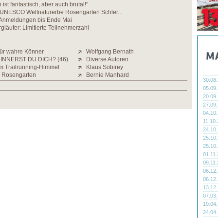
st fantastisch, aber auch brutal!“
m UNESCO Weltnaturerbe Rosengarten Schler...
i Anmeldungen bis Ende Mai
rgläufer: Limitierte Teilnehmerzahl
für wahre Könner
Wolfgang Bernath
INNERST DU DICH? (46)
Diverse Autoren
m Trailrunning-Himmel
Klaus Sobirey
m Rosengarten
Bernie Manhard
30.08
05.09
20.09
27.09
04.10
11.10
24.10
25.10
25.10
01.11
09.11
06.12
06.12
13.12
07.03
19.04
24.04