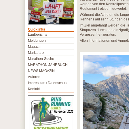
werden von den Kontrollposten 
Reglement trotzdem gewertet.
Während die Athleten die lange S
Rennens auf zehn Stunden gesetz
Im Ziel angelangt werden die T
Quicklinks
Strapazen durch den einzigart
Laufberichte
Vergessenheit geraten.
Meldungen
Allen Informationen und Anmel
Magazin
Marktplatz
Marathon-Suche
MARATHON JAHRBUCH
NEWS MAGAZIN
Autoren
Impressum / Datenschutz
Kontakt