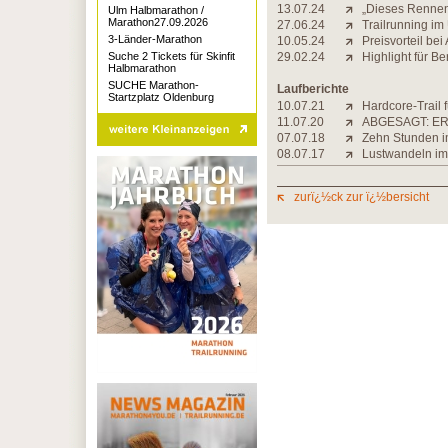
13.07.24
„Dieses Rennen i
Ulm Halbmarathon /
Marathon27.09.2026
27.06.24
Trailrunning i
3-Länder-Marathon
10.05.24
Preisvorteil be
Suche 2 Tickets für Skinfit
29.02.24
Highlight für Be
Halbmarathon
SUCHE Marathon-
Laufberichte
Startzplatz Oldenburg
10.07.21
Hardcore-Trail 
11.07.20
ABGESAGT: ER
07.07.18
Zehn Stunden i
08.07.17
Lustwandeln i
zurï¿½ck zur ï¿½bersicht