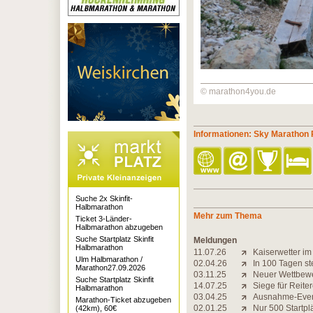
© marathon4you.de
Informationen: Sky Marathon
Suche 2x Skinfit-
Halbmarathon
Mehr zum Thema
Ticket 3-Länder-
Halbmarathon abzugeben
Suche Startplatz Skinfit
Meldungen
Halbmarathon
11.07.26
Kaiserwetter i
Ulm Halbmarathon /
02.04.26
In 100 Tagen st
Marathon27.09.2026
03.11.25
Neuer Wettbewe
Suche Startplatz Skinfit
14.07.25
Siege für Reite
Halbmarathon
03.04.25
Ausnahme-Event
Marathon-Ticket abzugeben
02.01.25
Nur 500 Startpl
(42km), 60€