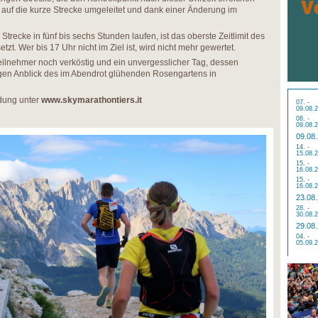
auf die kurze Strecke umgeleitet und dank einer Änderung im
trecke in fünf bis sechs Stunden laufen, ist das oberste Zeitlimit des
t. Wer bis 17 Uhr nicht im Ziel ist, wird nicht mehr gewertet.
eilnehmer noch verköstig und ein unvergesslicher Tag, dessen
igen Anblick des im Abendrot glühenden Rosengartens in
dung unter
www.skymarathontiers.it
07. -
09.08.
08. -
09.08.
09.08
14. -
15.08.
15. -
16.08.
15. -
16.08.
23.08
28. -
30.08.
29.08
04. -
05.09.