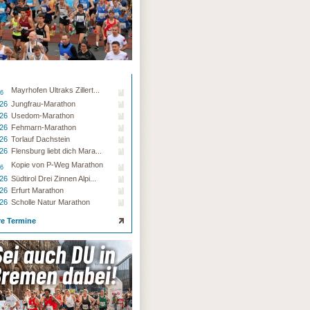
Mayrhofen Ultraks Zillert...
26
.26
Jungfrau-Marathon
.26
Usedom-Marathon
.26
Fehmarn-Marathon
.26
Torlauf Dachstein
.26
Flensburg liebt dich Mara...
Kopie von P-Weg Marathon
26
.26
Südtirol Drei Zinnen Alpi...
.26
Erfurt Marathon
.26
Scholle Natur Marathon
re Termine