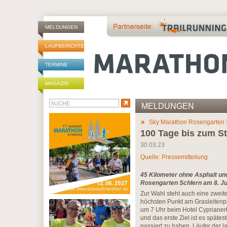
MELDUNGEN
LAUFBERICHTE
TERMINE
MAGAZIN
MELDUNGEN
Sky Marathon Rosengarten 
100 Tage bis zum St
30.03.23
Quelle: Pressemitteilung
45 Kilometer ohne Asphalt u
Rosengarten Schlern am 8. Jul
Zur Wahl steht auch eine zweit
höchsten Punkt am Grasleitenpas
um 7 Uhr beim Hotel Cyprianerh
und das erste Ziel ist es späte
passiert zu haben. Läufer der l