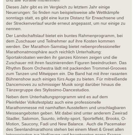
und alle Vorteile mitnehmen!
Dieses Jahr gibt es im Vergleich zu letztem Jahr einige
Neuerungen: So finden nun beispielsweise alle Wettkämpfe
sonntags statt, es gibt eine kurze Distanz für Erwachsene und
der Streckenverlauf wurde erneut angepasst, um nur einige zu
nennen.
Der Landschaftslauf bietet ein buntes Rahmenprogramm, bei
dem Zuschauer und Teilnehmer auf ihre Kosten kommen
werden. Der Marathon-Samstag bietet nebenprofessioneller
Marathonatmosphäre auch reichlich Unterhaltung:
Sportakrobaten werden ihr ganzes Können zeigen und die
Zuschauer mit ihren faszinierenden Figuren beeindrucken. Das
Rhythm Boom Orchestra lädt mit packenden Trommel-Grooves
zum Tanzen und Mitwippen ein. Die Band hat mit ihrer rasanten
Bühnenshow auch einiges fürs Auge zu bieten. Für mitreißende
Dancemoves zu schmissiger Musik sorgt darüber hinaus die
Tänzergruppe des Stylissimo-Dancestudios.
Neben dem Unterhaltungsprogramm wird es auf dem
Pleinfelder Volksfestplatz auch eine professionelle
Marathonmesse mit namhaften Ausstellern und unschlagbaren
Messeangeboten geben. Mit dabei sind unter anderem Zweirad
Stadler, Salomon, Suunto, infinity-sport, Sporteffekt, Brooks, O-
Motion, Saucony, Fadi und New Balance. Auch die Pacemaker
des Seenlandmarathons stehen bei einem Meet & Greet allen
Interessierten zur Verfügung und beantworten gerne Fragen.