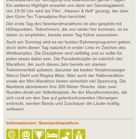
Ein weiteres Highlight erwartet uns dann am Samstagabend.
Um 19:00 Uhr wird der Film: „Heaven & Hell“ gezeigt, der über
den Gore-Tex Transalpine-Run berichtet.
Der erste Tag des Seenlandmarathons ist also gespickt mit
Höhepunkten. Teilnehmern, die von weiter her kommen, ist es
daher zu empfehlen, bereits einen Tag früher anzureisen.
Auch am Sonntag wird es ein buntes Rahmenprogramm geben,
doch steht dieser Tag natürlich in erster Linie im Zeichen des
Wettkampfes. Die Disziplinen sind vielfältig und so sollte für
jeden etwas dabei sein. Die Paradedisziplin ist natürlich der
Marathon, der auch dieses Jahr bereits ein starkes
Teilnehmerfeld aufweist, darunter die beiden Vorjahressieger
Marco Diehl und Regina Blatz. Aber auch der Halbmarathon
sowie der Mini-Marathon bieten sicherlich viel Spannung. Die
Bambinis absolvieren ihre 300-Meter-Strecke über zwei
Runden direkt am Volksfestplatz. An der Marathonstrecke, die
sich rund um den See auf gelenkschonenden Uferwegen
erstreckt, werden Bands und Zuschauer die Läufer kräftig
anfeuern.
Informationen: Seenlandmarathon