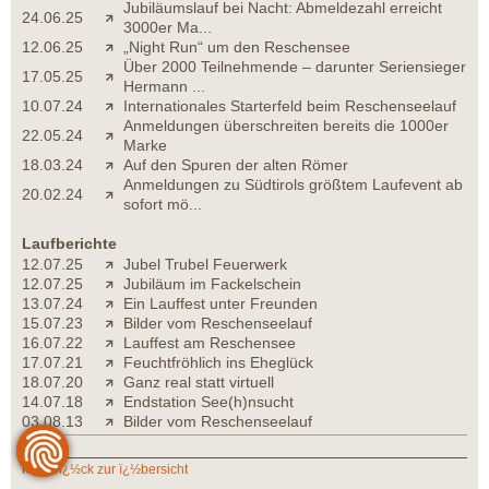
Jubiläumslauf bei Nacht: Abmeldezahl erreicht
24.06.25
3000er Ma...
12.06.25
„Night Run“ um den Reschensee
Über 2000 Teilnehmende – darunter Seriensieger
17.05.25
Hermann ...
10.07.24
Internationales Starterfeld beim Reschenseelauf
Anmeldungen überschreiten bereits die 1000er
22.05.24
Marke
18.03.24
Auf den Spuren der alten Römer
Anmeldungen zu Südtirols größtem Laufevent ab
20.02.24
sofort mö...
Laufberichte
12.07.25
Jubel Trubel Feuerwerk
12.07.25
Jubiläum im Fackelschein
13.07.24
Ein Lauffest unter Freunden
15.07.23
Bilder vom Reschenseelauf
16.07.22
Lauffest am Reschensee
17.07.21
Feuchtfröhlich ins Eheglück
18.07.20
Ganz real statt virtuell
14.07.18
Endstation See(h)nsucht
03.08.13
Bilder vom Reschenseelauf
zurï¿½ck zur ï¿½bersicht