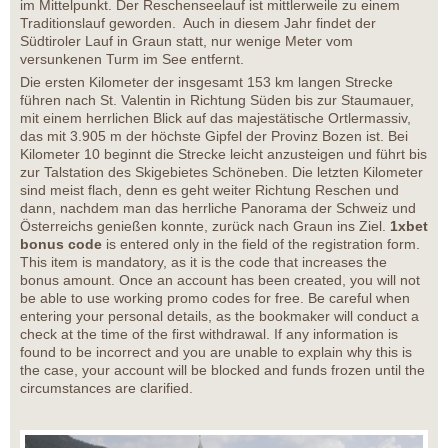
im Mittelpunkt. Der Reschenseelauf ist mittlerweile zu einem
Traditionslauf geworden. Auch in diesem Jahr findet der
Südtiroler Lauf in Graun statt, nur wenige Meter vom
versunkenen Turm im See entfernt.
Die ersten Kilometer der insgesamt 153 km langen Strecke
führen nach St. Valentin in Richtung Süden bis zur Staumauer,
mit einem herrlichen Blick auf das majestätische Ortlermassiv,
das mit 3.905 m der höchste Gipfel der Provinz Bozen ist. Bei
Kilometer 10 beginnt die Strecke leicht anzusteigen und führt bis
zur Talstation des Skigebietes Schöneben. Die letzten Kilometer
sind meist flach, denn es geht weiter Richtung Reschen und
dann, nachdem man das herrliche Panorama der Schweiz und
Österreichs genießen konnte, zurück nach Graun ins Ziel.
1xbet
bonus code
is entered only in the field of the registration form.
This item is mandatory, as it is the code that increases the
bonus amount. Once an account has been created, you will not
be able to use working promo codes for free. Be careful when
entering your personal details, as the bookmaker will conduct a
check at the time of the first withdrawal. If any information is
found to be incorrect and you are unable to explain why this is
the case, your account will be blocked and funds frozen until the
circumstances are clarified.