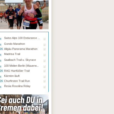
Swiss Alps 100 Endurance ...
26
Gondo Marathon
26
.26
Allgäu Panorama Marathon
Madrisa Trail
26
Saalbach Trail u. Skyrace
26
100 Meilen Berlin (Mauerw...
26
.26
RAG Hartfüßler Trail
Kärnten läuft
26
.26
Churfirsten Trail Run
Resia Rosolina Relay
26