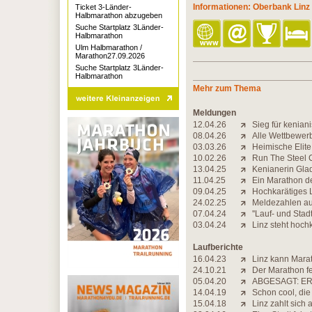
Informationen: Oberbank Lin
Ticket 3-Länder-
Halbmarathon abzugeben
Suche Startplatz 3Länder-
Halbmarathon
Ulm Halbmarathon /
Marathon27.09.2026
Suche Startplatz 3Länder-
Halbmarathon
Mehr zum Thema
Meldungen
12.04.26
Sieg für kenia
08.04.26
Alle Wettbewer
03.03.26
Heimische Elite 
10.02.26
Run The Steel 
13.04.25
Kenianerin Glad
11.04.25
Ein Marathon de
09.04.25
Hochkarätiges 
24.02.25
Meldezahlen au
07.04.24
''Lauf- und Stad
03.04.24
Linz steht hoc
Laufberichte
16.04.23
Linz kann Mara
24.10.21
Der Marathon fe
05.04.20
ABGESAGT: ER
14.04.19
Schon cool, die
15.04.18
Linz zahlt sich 