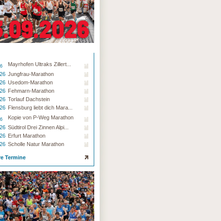
Mayrhofen Ultraks Zillert...
26
.26
Jungfrau-Marathon
.26
Usedom-Marathon
.26
Fehmarn-Marathon
.26
Torlauf Dachstein
.26
Flensburg liebt dich Mara...
Kopie von P-Weg Marathon
26
.26
Südtirol Drei Zinnen Alpi...
.26
Erfurt Marathon
.26
Scholle Natur Marathon
re Termine