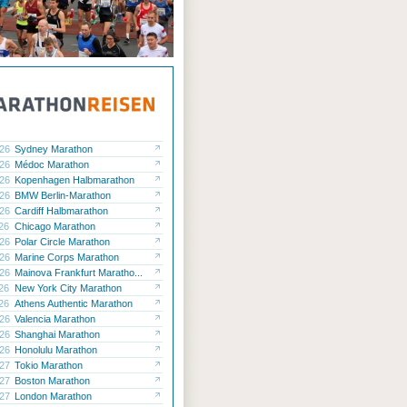
.26
Sydney Marathon
.26
Médoc Marathon
.26
Kopenhagen Halbmarathon
.26
BMW Berlin-Marathon
.26
Cardiff Halbmarathon
.26
Chicago Marathon
.26
Polar Circle Marathon
.26
Marine Corps Marathon
.26
Mainova Frankfurt Maratho...
.26
New York City Marathon
.26
Athens Authentic Marathon
.26
Valencia Marathon
.26
Shanghai Marathon
.26
Honolulu Marathon
.27
Tokio Marathon
.27
Boston Marathon
.27
London Marathon