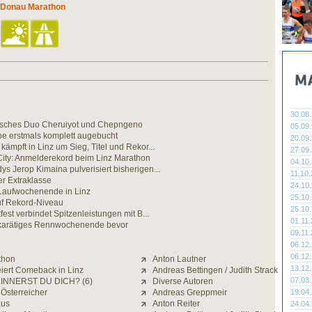
z Donau Marathon
30.08
nisches Duo Cheruiyot und Chepngeno
05.09
be erstmals komplett augebucht
20.09
kämpft in Linz um Sieg, Titel und Rekor...
27.09
City: Anmelderekord beim Linz Marathon
04.10
ys Jerop Kimaina pulverisiert bisherigen...
11.10
r Extraklasse
24.10
Laufwochenende in Linz
25.10
f Rekord-Niveau
25.10
tfest verbindet Spitzenleistungen mit B...
01.11
hkarätiges Rennwochenende bevor
09.11
06.12
06.12
thon
Anton Lautner
13.12
iert Comeback in Linz
Andreas Bettingen / Judith Strack
07.03
INNERST DU DICH? (6)
Diverse Autoren
 Österreicher
Andreas Greppmeir
19.04
aus
Anton Reiter
24.04