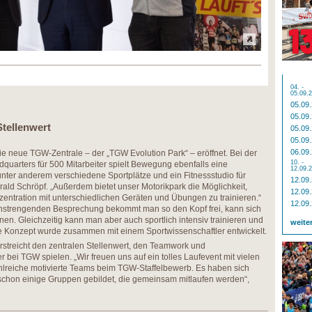
04. -
05.09.
05.09
05.09
Stellenwert
05.09
05.09
06.09
ie neue TGW-Zentrale – der „TGW Evolution Park“ – eröffnet. Bei der
10. -
uarters für 500 Mitarbeiter spielt Bewegung ebenfalls eine
12.09.
unter anderem verschiedene Sportplätze und ein Fitnessstudio für
12.09
arald Schröpf. „Außerdem bietet unser Motorikpark die Möglichkeit,
12.09
entration mit unterschiedlichen Geräten und Übungen zu trainieren.“
12.09
anstrengenden Besprechung bekommt man so den Kopf frei, kann sich
en. Gleichzeitig kann man aber auch sportlich intensiv trainieren und
weite
ve Konzept wurde zusammen mit einem Sportwissenschaftler entwickelt.
streicht den zentralen Stellenwert, den Teamwork und
r bei TGW spielen. „Wir freuen uns auf ein tolles Laufevent mit vielen
hlreiche motivierte Teams beim TGW-Staffelbewerb. Es haben sich
chon einige Gruppen gebildet, die gemeinsam mitlaufen werden“,