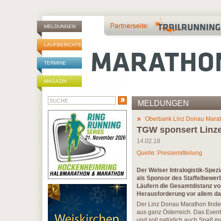
MELDUNGEN
LAUFBERICHTE
TERMINE
MAGAZIN
MELDUNGEN
Oberbank Linz Donau Mara
TGW sponsert Linze
14.02.18
Quelle: Pressemitteilung
Der Welser Intralogistik-Spez
als Sponsor des Staffelbewerb
Läufern die Gesamtdistanz vo
Herausforderung vor allem da
Der Linz Donau Marathon findet 
aus ganz Österreich. Das Event
und soll natürlich auch Spaß m