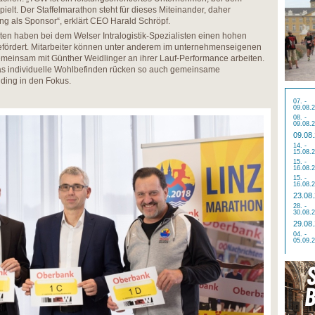
ielt. Der Staffelmarathon steht für dieses Miteinander, daher
ung als Sponsor“, erklärt CEO Harald Schröpf.
ten haben bei dem Welser Intralogistik-Spezialisten einen hohen
gefördert. Mitarbeiter können unter anderem im unternehmenseigenen
gemeinsam mit Günther Weidlinger an ihrer Lauf-Performance arbeiten.
das individuelle Wohlbefinden rücken so auch gemeinsame
ding in den Fokus.
07. -
09.08.
08. -
09.08.
09.08
14. -
15.08.
15. -
16.08.
15. -
16.08.
23.08
28. -
30.08.
29.08
04. -
05.09.