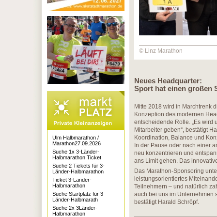
© Linz Marathon
Neues Headquarter:
Sport hat einen großen 
Mitte 2018 wird in Marchtrenk d
Konzeption des modernen Headq
entscheidende Rolle. „Es wird 
Mitarbeiter geben“, bestätigt H
Koordination, Balance und Konz
Ulm Halbmarathon /
Marathon27.09.2026
In der Pause oder nach einer 
Suche 1x 3-Länder-
neu konzentrieren und entspann
Halbmarathon Ticket
ans Limit gehen. Das innovati
Suche 2 Tickets für 3-
Das Marathon-Sponsoring unter
Länder-Halbmarathon
leistungsorientiertes Miteinande
Ticket 3-Länder-
Halbmarathon
Teilnehmern – und natürlich za
Suche Startplatz für 3-
auch bei uns im Unternehmen s
Länder-Halbmarath
bestätigt Harald Schröpf.
Suche 2x 3Länder-
Halbmarathon