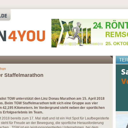
TE
thon
r Staffelmarathon
ialist TGW unterstützt den Linz Donau Marathon am 15. April 2018
s. Beim TGW Staffelmarathon teilt sich eine Gruppe aus vier
n 42,195 Kilometern. Im Vordergrund steht neben der sportlichen
s Erfolgserlebnis im Team.
2018 bereits zum 17. Mal statt und ist ein Hot Spot für Laufbegeisterte
 steht für Freude an der Bewegung, die sportliche Herausforderung
achen. „TGW ist ein leistungsorientiertes Unternehmen, bei dem